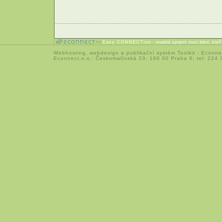
Easy CONNECTion
- snadné spojení mezi lidmi, kteř
Webhosting
,
webdesign
a
publikační systém Toolkit
-
Econne
Econnect,o.s.; Českomalínská 23; 160 00 Praha 6; tel: 224