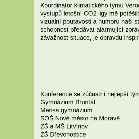
Koordinátor klimatického týmu Veroni
výstupů letošní CO2 ligy mě potěšilo
vizuální poutavosti a humoru naši s
schopnost předávat alarmující zpráv
závažnost situace, je opravdu inspira
Konference se zúčastní nejlepší tým
Gymnázium Bruntál
Mensa gymnázium
SOŠ Nové město na Moravě
ZŠ a MŠ Litvínov
ZŠ Dřevohostice