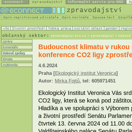
K
zpravodajstvi.ecn.cz
> zpravodajství > tiskové
zprávy
Budoucnost klimatu v rukou
komentáře
konference CO2 ligy zprostřed
tiskové zprávy
témata
4.6.2024
multimedia
Praha [
Ekologický institut Veronica
]
Autor:
Mirka Fojtů
, tel: 605971451
Ekologický Institut Veronica Vás s
CO2 ligy, která se koná pod záštitou
Hladíka a ve spolupráci s Výborem 
a životní prostředí Senátu Parlame
čtvrtek 13. června 2024 od 11.00 d
Valdštejnského paláce Senátu Parl