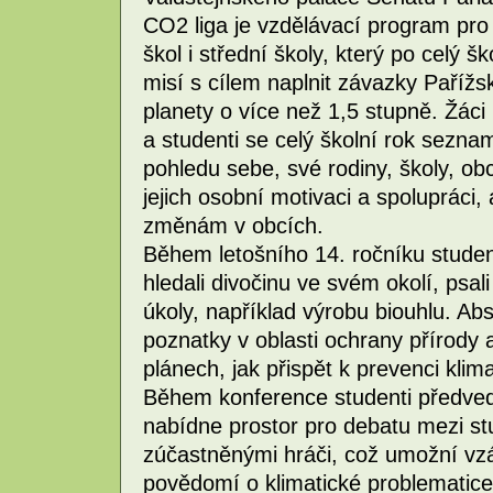
CO2 liga je vzdělávací program pro
škol i střední školy, který po celý š
misí s cílem naplnit závazky Pařížs
planety o více než 1,5 stupně. Žáci
a studenti se celý školní rok sezna
pohledu sebe, své rodiny, školy, ob
jejich osobní motivaci a spolupráci,
změnám v obcích.
Během letošního 14. ročníku studenti
hledali divočinu ve svém okolí, psali
úkoly, například výrobu biouhlu. Abso
poznatky v oblasti ochrany přírody a
plánech, jak přispět k prevenci klima
Během konference studenti předved
nabídne prostor pro debatu mezi stud
zúčastněnými hráči, což umožní vz
povědomí o klimatické problematice