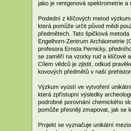
jako je rentgenová spektrometrie a 
Poslední z klíčových metod výzkum
která pomůže určit původ mědi použ
předmětech. Tato špičková metoda
Engelhorn-Zentrum Archäometrie 
profesora Ernsta Pernicky, předníh
se zaměří na vzorky rud a klíčové a
Cílem vědců je zjistit, odkud prav
kovových předmětů v naší prehistori
Výzkum vyústí ve vytvoření unikátn
která zpřístupní výsledky archeol
podrobné porovnání chemického slo
pomůže přesněji zmapovat, jak se ko
Projekt se vyznačuje unikátní mezi