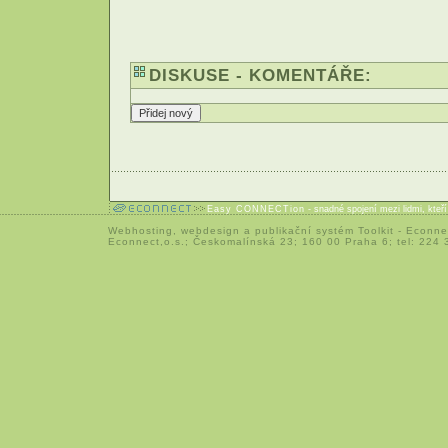
DISKUSE - KOMENTÁŘE:
Easy CONNECTion
- snadné spojení mezi lidmi, kteř
Webhosting
,
webdesign
a
publikační systém Toolkit
-
Econne
Econnect,o.s.; Českomalínská 23; 160 00 Praha 6; tel: 224