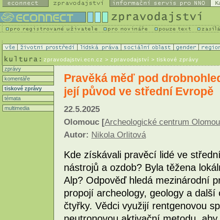
K
zpravodajstvi.ecn.cz
> zpravodajství > tiskové zprávy
zprávy
Pravěká měď pod drobnohle
komentáře
její původ ve střední Evropě
tiskové zprávy
témata
22.5.2025
multimedia
Olomouc [
Archeologické centrum Olomo
Autor:
Nikola Orlitová
Kde získávali pravěcí lidé ve stře
nástrojů a ozdob? Byla těžena loká
Alp? Odpověď hledá mezinárodní p
propojí archeology, geology a dalš
čtyřky. Vědci využijí rentgenovou s
neutronovou aktivační metodu, aby 