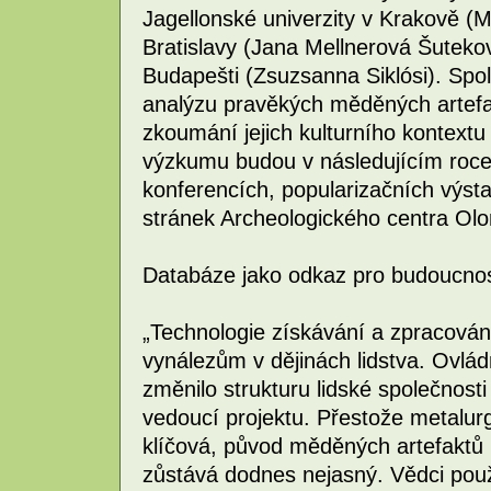
Jagellonské univerzity v Krakově 
Bratislavy (Jana Mellnerová Šuteko
Budapešti (Zsuzsanna Siklósi). Sp
analýzu pravěkých měděných artefa
zkoumání jejich kulturního kontextu
výzkumu budou v následujícím roc
konferencích, popularizačních výst
stránek Archeologického centra Ol
Databáze jako odkaz pro budoucno
„Technologie získávání a zpracován
vynálezům v dějinách lidstva. Ovlád
změnilo strukturu lidské společnost
vedoucí projektu. Přestože metalurgi
klíčová, původ měděných artefaktů
zůstává dodnes nejasný. Vědci použ