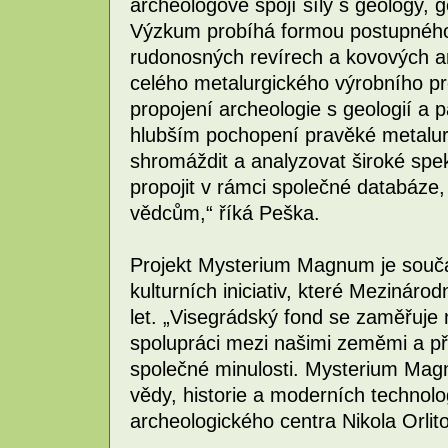
archeologové spojí síly s geology, g
Výzkum probíhá formou postupného
rudonosných revírech a kovových ar
celého metalurgického výrobního p
propojení archeologie s geologií a 
hlubším pochopení pravěké metalurg
shromáždit a analyzovat široké spe
propojit v rámci společné databáze,
vědcům,“ říká Peška.
Projekt Mysterium Magnum je součá
kulturních iniciativ, které Mezináro
let. „Visegrádský fond se zaměřuje 
spolupráci mezi našimi zeměmi a př
společné minulosti. Mysterium Mag
vědy, historie a moderních technolo
archeologického centra Nikola Orlit