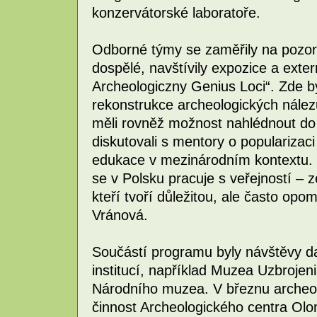
konzervátorské laboratoře.
Odborné týmy se zaměřily na pozoro
dospělé, navštívily expozice a exte
Archeologiczny Genius Loci“. Zde 
rekonstrukce archeologických nálezů
měli rovněž možnost nahlédnout do
diskutovali s mentory o popularizaci
edukace v mezinárodním kontextu. 
se v Polsku pracuje s veřejností – 
kteří tvoří důležitou, ale často opo
Vránová.
Součástí programu byly návštěvy d
institucí, například Muzea Uzbrojen
Národního muzea. V březnu archeol
činnost Archeologického centra Ol