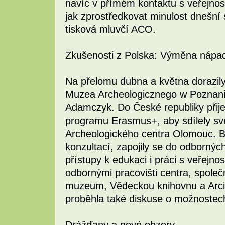
navíc v přímém kontaktu s veřejnos
jak zprostředkovat minulost dnešní s
tisková mluvčí ACO.
Zkušenosti z Polska: Výměna nápadů
Na přelomu dubna a května dorazil
Muzea Archeologicznego w Poznani
Adamczyk. Do České republiky přijel
programu Erasmus+, aby sdílely své
Archeologického centra Olomouc. B
konzultací, zapojily se do odborný
přístupy k edukaci i práci s veřejno
odbornými pracovišti centra, společn
muzeum, Vědeckou knihovnu a Arc
proběhla také diskuse o možnostech
Drážďany a nové obzory