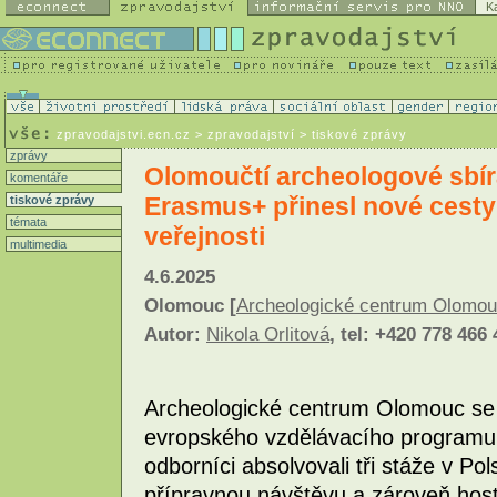
K
zpravodajstvi.ecn.cz
> zpravodajství > tiskové zprávy
zprávy
Olomoučtí archeologové sbíra
komentáře
Erasmus+ přinesl nové cesty 
tiskové zprávy
témata
veřejnosti
multimedia
4.6.2025
Olomouc [
Archeologické centrum Olomo
Autor:
Nikola Orlitová
, tel: +420 778 466
Archeologické centrum Olomouc se 
evropského vzdělávacího programu
odborníci absolvovali tři stáže v Po
přípravnou návštěvu a zároveň hostil