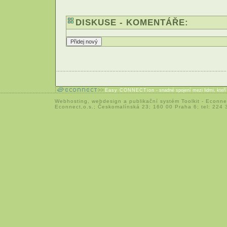
DISKUSE - KOMENTÁŘE:
Easy CONNECTion
- snadné spojení mezi lidmi, kteř
Webhosting
,
webdesign
a
publikační systém Toolkit
-
Econne
Econnect,o.s.; Českomalínská 23; 160 00 Praha 6; tel: 224