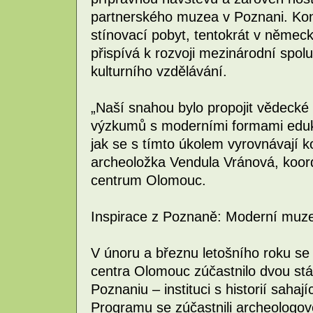
partnerského muzea v Poznani. Ko
stínovací pobyt, tentokrát v něme
přispívá k rozvoji mezinárodní spolu
kulturního vzdělávání.
„Naší snahou bylo propojit vědecké
výzkumů s moderními formami eduk
jak se s tímto úkolem vyrovnávají k
archeoložka Vendula Vránová, koord
centrum Olomouc.
Inspirace z Poznaně: Moderní muz
V únoru a březnu letošního roku s
centra Olomouc zúčastnilo dvou st
Poznaniu – instituci s historií sahají
Programu se zúčastnili archeologové