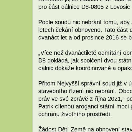
pro část dálnice D8-0805 z Lovosic
Podle soudu nic nebrání tomu, aby s
letech čekání obnoveno. Tato část d
dvanáct let a od prosince 2016 se 
„Více než dvanáctileté odmítání obn
D8 dokládá, jak spolčení dvou státní
dálnic dokáže koordinovaně a opak
Přitom Nejvyšší správní soud již v
stavebního řízení nic nebrání. Obd
práv ve své zprávě z října 2021,“ 
Patrik cílenou aroganci státní moci
ochranu životního prostředí.
Žádost Dětí Země na obnovení stave