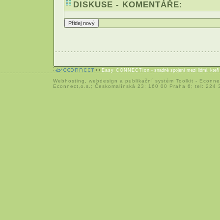
DISKUSE - KOMENTÁŘE:
Easy CONNECTion
- snadné spojení mezi lidmi, kteř
Webhosting
,
webdesign
a
publikační systém Toolkit
-
Econne
Econnect,o.s.; Českomalínská 23; 160 00 Praha 6; tel: 224