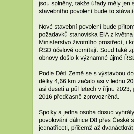
jsou splněny, takže úřady měly jen 
stavebního povolení bude to stávající
Nové stavební povolení bude přito
požadavků stanoviska EIA z května 
Ministerstvo životního prostředí, i k
ŘSD účelově odmítají. Soud také zp
obnovy došlo k významné újmě ŘSD a
Podle Dětí Země se s výstavbou dot
délky 4,66 km začalo asi v lednu 2
asi deseti a půl letech v říjnu 2023, 
2016 předčasně zprovozněná.
Spolky a jedna osoba dosud vyhrál
povolování dálnice D8 přes České st
jednatřiceti, přičemž až dvanáctkrát