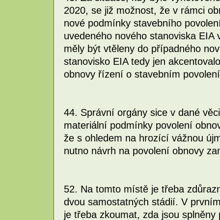
2020, se již možnost, že v rámci o
nové podmínky stavebního povolení,
uvedeného nového stanoviska EIA v
měly být vtěleny do případného nov
stanovisko EIA tedy jen akcentoval
obnovy řízení o stavebním povolen
44. Správní orgány sice v dané věci 
materiální podmínky povolení obno
že s ohledem na hrozící vážnou újm
nutno návrh na povolení obnovy zam
52. Na tomto místě je třeba zdůrazn
dvou samostatných stádií. V prvním 
je třeba zkoumat, zda jsou splněny