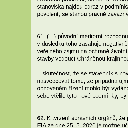
stanoviska najdou odraz v podmín
povolení, se stanou právně závazn
61. (...) původní meritorní rozhodn
v důsledku toho zasahuje negativně
veřejného zájmu na ochraně životního
stavby vedoucí Chráněnou krajinnou
...skutečnost, že se stavebník s n
nasvědčovat tomu, že případná újma 
obnoveném řízení mohlo být vydáno
sebe vtělilo tyto nové podmínky, by
62. K tvrzení správních orgánů, ž
EIA ze dne 25. 5. 2020 je možné uč