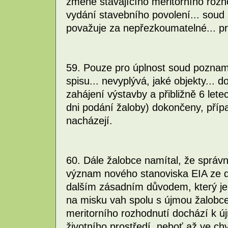
změně stávajícího meritorního rozho
vydání stavebního povolení... sou
považuje za nepřezkoumatelné... p
59. Pouze pro úplnost soud poznam
spisu... nevyplývá, jaké objekty... 
zahájení výstavby a přibližně 6 let
dni podání žaloby) dokončeny, přípa
nacházejí.
60. Dále žalobce namítal, že správ
význam nového stanoviska EIA ze dn
dalším zásadním důvodem, který je 
na misku vah spolu s újmou žalobce.
meritorního rozhodnutí dochází k 
životního prostředí, neboť až ve c