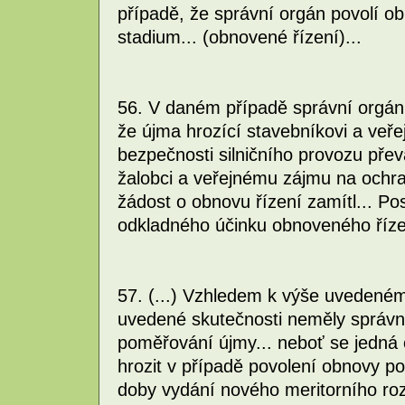
případě, že správní orgán povolí ob
stadium... (obnovené řízení)...
56. V daném případě správní orgán 
že újma hrozící stavebníkovi a veře
bezpečnosti silničního provozu pře
žalobci a veřejnému zájmu na ochran
žádost o obnovu řízení zamítl... P
odkladného účinku obnoveného řízen
57. (...) Vzhledem k výše uvedené
uvedené skutečnosti neměly správn
poměřování újmy... neboť se jedná 
hrozit v případě povolení obnovy po
doby vydání nového meritorního roz