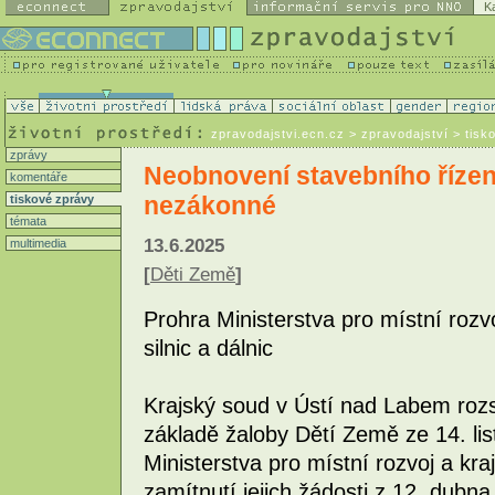
K
zpravodajstvi.ecn.cz
> zpravodajství > tisk
zprávy
Neobnovení stavebního řízení
komentáře
nezákonné
tiskové zprávy
témata
13.6.2025
multimedia
[
Děti Země
]
Prohra Ministerstva pro místní rozv
silnic a dálnic
Krajský soud v Ústí nad Labem roz
základě žaloby Dětí Země ze 14. lis
Ministerstva pro místní rozvoj a k
zamítnutí jejich žádosti z 12. dubn