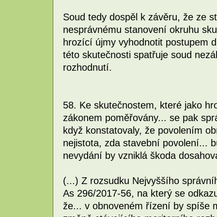
Soud tedy dospěl k závěru, že ze s
nesprávnému stanovení okruhu skut
hrozící újmy vyhodnotit postupem d
této skutečnosti spatřuje soud ne
rozhodnutí.
58. Ke skutečnostem, které jako hr
zákonem poměřovány... se pak správ
když konstatovaly, že povolením ob
nejistota, zda stavební povolení...
nevydání by vzniklá škoda dosahoval
(...) Z rozsudku Nejvyššího správní
As 296/2017-56, na který se odkazuj
že... v obnoveném řízení by spíše m