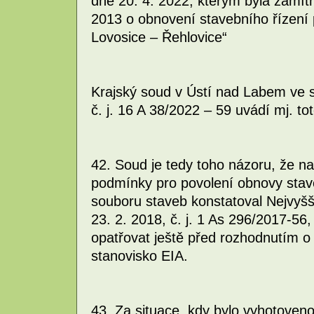
dne 20. 4. 2022, kterým byla zamít
2013 o obnovení stavebního řízení 
Lovosice – Řehlovice“
Krajský soud v Ústí nad Labem ve 
č. j. 16 A 38/2022 – 59 uvádí mj. tot
42. Soud je tedy toho názoru, že nap
podmínky pro povolení obnovy stav
souboru staveb konstatoval Nejvyšš
23. 2. 2018, č. j. 1 As 296/2017-56
opatřovat ještě před rozhodnutím o
stanovisko EIA.
43. Za situace, kdy bylo vyhotoven