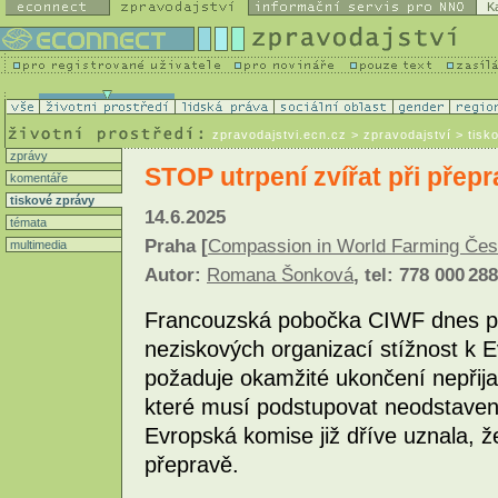
K
zpravodajstvi.ecn.cz
> zpravodajství > tisk
zprávy
STOP utrpení zvířat při přep
komentáře
tiskové zprávy
14.6.2025
témata
Praha [
Compassion in World Farming Če
multimedia
Autor:
Romana Šonková
, tel: 778 000 288
Francouzská pobočka CIWF dnes p
neziskových organizací stížnost k 
požaduje okamžité ukončení nepřij
které musí podstupovat neodstavená
Evropská komise již dříve uznala, ž
přepravě.