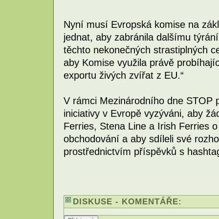
Nyní musí Evropská komise na zákla
jednat, aby zabránila dalšímu týrá
těchto nekonečných strastiplných c
aby Komise využila právě probíhajíc
exportu živých zvířat z EU.“
V rámci Mezinárodního dne STOP pře
iniciativy v Evropě vyzýváni, aby žád
Ferries, Stena Line a Irish Ferries 
obchodování a aby sdíleli své rozho
prostřednictvím příspěvků s hasht
DISKUSE - KOMENTÁŘE: