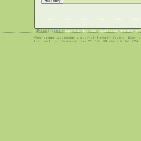
Easy CONNECTion
- snadné spojení mezi lidmi, kteř
Webhosting
,
webdesign
a
publikační systém Toolkit
-
Econne
Econnect,o.s.; Českomalínská 23; 160 00 Praha 6; tel: 224