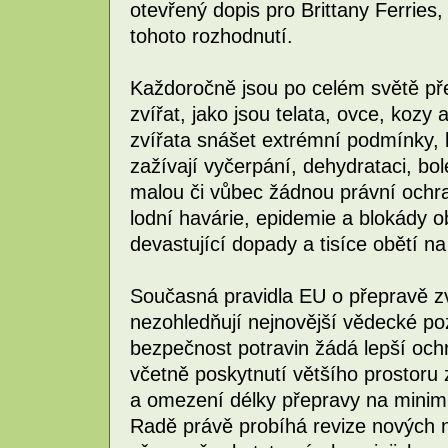
otevřený dopis pro Brittany Ferries
tohoto rozhodnutí.
Každoročně jsou po celém světě pře
zvířat, jako jsou telata, ovce, kozy
zvířata snášet extrémní podmínky,
zažívají vyčerpání, dehydrataci, bol
malou či vůbec žádnou právní ochran
lodní havárie, epidemie a blokády 
devastující dopady a tisíce obětí na
Současná pravidla EU o přepravě zví
nezohledňují nejnovější vědecké po
bezpečnost potravin žádá lepší oc
včetně poskytnutí většího prostoru 
a omezení délky přepravy na mini
Radě právě probíhá revize nových n