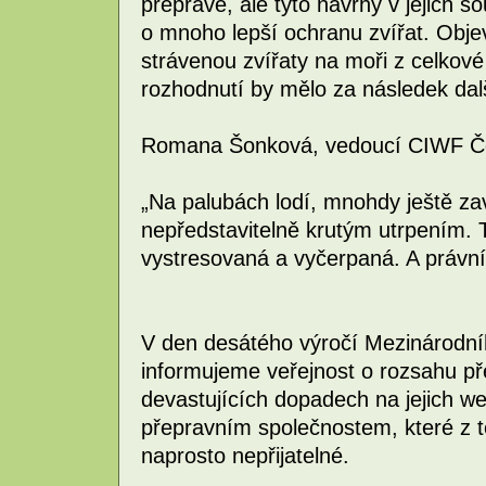
přepravě, ale tyto návrhy v jejich 
o mnoho lepší ochranu zvířat. Obj
strávenou zvířaty na moři z celkové
rozhodnutí by mělo za následek dal
Romana Šonková, vedoucí CIWF Če
„Na palubách lodí, mnohdy ještě za
nepředstavitelně krutým utrpením. T
vystresovaná a vyčerpaná. A právní
V den desátého výročí Mezinárodní
informujeme veřejnost o rozsahu př
devastujících dopadech na jejich we
přepravním společnostem, které z těc
naprosto nepřijatelné.