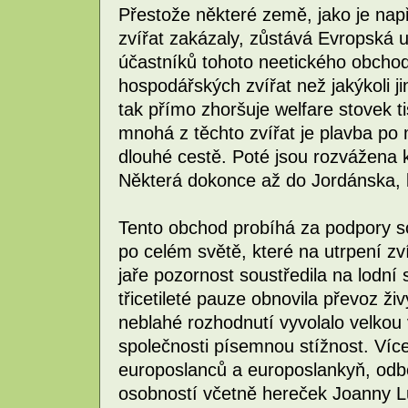
Přestože některé země, jako je napří
zvířat zakázaly, zůstává Evropská u
účastníků tohoto neetického obcho
hospodářských zvířat než jakýkoli 
tak přímo zhoršuje welfare stovek t
mnohá z těchto zvířat je plavba po
dlouhé cestě. Poté jsou rozvážena
Některá dokonce až do Jordánska, k
Tento obchod probíhá za podpory s
po celém světě, které na utrpení zví
jaře pozornost soustředila na lodní 
třicetileté pauze obnovila převoz živ
neblahé rozhodnutí vyvolalo velkou vl
společnosti písemnou stížnost. Víc
europoslanců a europoslankyň, odb
osobností včetně hereček Joanny 