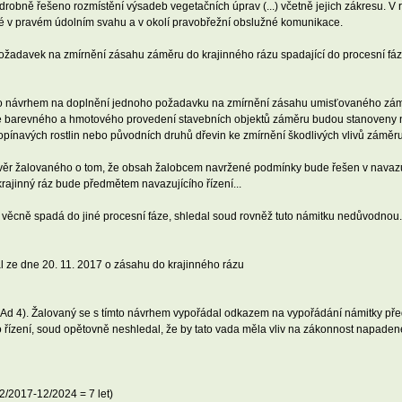
robně řešeno rozmístění výsadeb vegetačních úprav (...) včetně jejich zákresu. V
 v pravém údolním svahu a v okolí pravobřežní obslužné komunikace.
požadavek na zmírnění zásahu záměru do krajinného rázu spadající do procesní fáze
eho návrhem na doplnění jednoho požadavku na zmírnění zásahu umisťovaného záměr
ce barevného a hmotového provedení stavebních objektů záměru budou stanoveny ner
navých rostlin nebo původních druhů dřevin ke zmírnění škodlivých vlivů záměru 
ávěr žalovaného o tom, že obsah žalobcem navržené podmínky bude řešen v navazuj
krajinný ráz bude předmětem navazujícího řízení...
věcně spadá do jiné procesní fáze, shledal soud rovněž tuto námitku nedůvodnou.
ze dne 20. 11. 2017 o zásahu do krajinného rázu
e Ad 4). Žalovaný se s tímto návrhem vypořádal odkazem na vypořádání námitky pře
řízení, soud opětovně neshledal, že by tato vada měla vliv na zákonnost napadené
12/2017-12/2024 = 7 let)