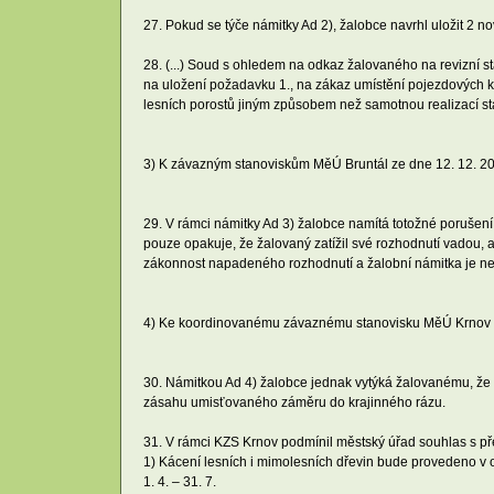
27. Pokud se týče námitky Ad 2), žalobce navrhl uložit 2 
28. (...) Soud s ohledem na odkaz žalovaného na revizní s
na uložení požadavku 1., na zákaz umístění pojezdových ko
lesních porostů jiným způsobem než samotnou realizací st
3) K závazným stanoviskům MěÚ Bruntál ze dne 12. 12. 20
29. V rámci námitky Ad 3) žalobce namítá totožné porušení
pouze opakuje, že žalovaný zatížil své rozhodnutí vadou,
zákonnost napadeného rozhodnutí a žalobní námitka je n
4) Ke koordinovanému závaznému stanovisku MěÚ Krnov ze
30. Námitkou Ad 4) žalobce jednak vytýká žalovanému, že
zásahu umisťovaného záměru do krajinného rázu.
31. V rámci KZS Krnov podmínil městský úřad souhlas s p
1) Kácení lesních i mimolesních dřevin bude provedeno v o
1. 4. – 31. 7.