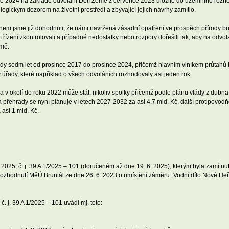
nce 2024 na základě odvolání Dětí Země z července 2023 uložilo do územního rozho
gickým dozorem na životní prostředí a zbývající jejich návrhy zamítlo.
nem jsme již dohodnuti, že námi navržená zásadní opatření ve prospěch přírody 
řízení zkontrolovali a případné nedostatky nebo rozpory dořešili tak, aby na odvol
emě.
ady sedm let od prosince 2017 do prosince 2024, přičemž hlavním viníkem průtahů by
y úřady, které například o všech odvoláních rozhodovaly asi jeden rok.
v okolí do roku 2022 může stát, nikoliv spolky přičemž podle plánu vlády z dubn
vba přehrady se nyní plánuje v letech 2027-2032 za asi 4,7 mld. Kč, další protipovodň
 asi 1 mld. Kč.
 2025, č. j. 39 A 1/2025 – 101 (doručeném až dne 19. 6. 2025), kterým byla zamítnu
ě rozhodnutí MěÚ Bruntál ze dne 26. 6. 2023 o umístění záměru „Vodní dílo Nové He
. j. 39 A 1/2025 – 101 uvádí mj. toto: