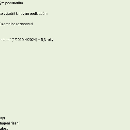
novým podkladům
 lze vyjádřit k novým podkladům
u územního rozhodnutí
. etapa“ (1/2019-4/2024) = 5,3 roky
ky)
ájení řízení
atosti