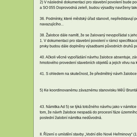
2) V následné dokumentaci pro stavební povolení bude pod
a SO 055 Doprovodná zeleň, budou výsadby navrženy také
36. Podmínky, které městský úřad stanovil, nepředstavují 
navazujícího...
38. Žalobce dále namítl, že se žalovaný nevypořádal s j
1. V dokumentaci pro stavební povolení v rámci specifika
prvky budou dále doplněny výsadbami původních druhů popí
40. Ačkoli věcné vypořádání návrhu žalobce absentuje, z
hmotového provedení stavebních objektů a jejich vlivu na 
41. S ohledem na skutečnost, že předmětný návrh žalobce 
5) Ke koordinovanému závaznému stanovisku MěÚ Bruntál 
43. Námitka Ad 5) se týká totožného návrhu jako v námitc
tom, že návrh žalobce nespadá do procesní fáze územního 
poslední žalobní námitka nedůvodná.
II. Řízení o umístění stavby „Vodní dílo Nové Heřminovy“ (