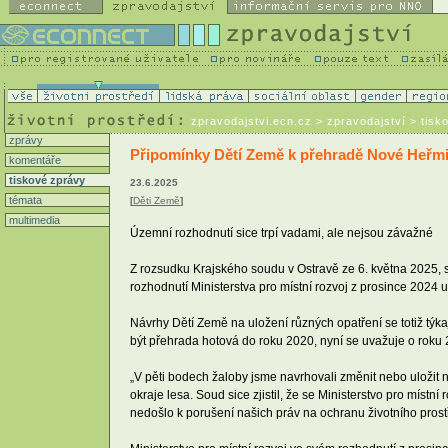
zpravodajstvi.ecn.cz
> zpravodajství > tisk
zprávy
Připomínky Dětí Země k přehradě Nové Heřmin
komentáře
tiskové zprávy
23.6.2025
témata
[
Děti Země
]
multimedia
Územní rozhodnutí sice trpí vadami, ale nejsou závažné
Z rozsudku Krajského soudu v Ostravě ze 6. května 2025, 
rozhodnutí Ministerstva pro místní rozvoj z prosince 2024
Návrhy Dětí Země na uložení různých opatření se totiž týka
být přehrada hotová do roku 2020, nyní se uvažuje o roku
„V pěti bodech žaloby jsme navrhovali změnit nebo uložit
okraje lesa. Soud sice zjistil, že se Ministerstvo pro míst
nedošlo k porušení našich práv na ochranu životního pros