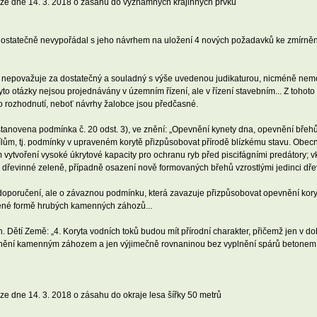
e dne 14. 3. 2018 o zásahu do významných krajinných prvků
ý dostatečně nevypořádal s jeho návrhem na uložení 4 nových požadavků ke zmírn
 nepovažuje za dostatečný a souladný s výše uvedenou judikaturou, nicméně nem
tyto otázky nejsou projednávány v územním řízení, ale v řízení stavebním... Z toh
o rozhodnutí, neboť návrhy žalobce jsou předčasné.
stanovena podmínka č. 20 odst. 3), ve znění: „Opevnění kynety dna, opevnění břehů
 cílům, tj. podmínky v upraveném korytě přizpůsobovat přírodě blízkému stavu. Obe
 vytvoření vysoké úkrytové kapacity pro ochranu ryb před piscifágními predátory;
dřevinné zeleně, případně osazení nově formovaných břehů vzrostlými jedinci dřev
doporučení, ale o závaznou podmínku, která zavazuje přizpůsobovat opevnění koryt
ené formě hrubých kamenných záhozů...
n. Dětí Země: „4. Koryta vodních toků budou mít přírodní charakter, přičemž jen v
evnění kamenným záhozem a jen výjimečně rovnaninou bez vyplnění spárů betonem 
 dne 14. 3. 2018 o zásahu do okraje lesa šířky 50 metrů