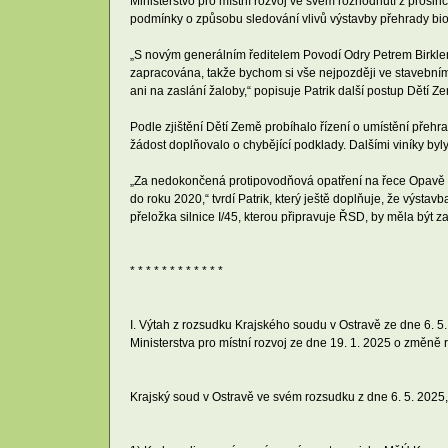
Ministerstvo pro místní rozvoj ve svém rozhodnutí z prosi
podmínky o způsobu sledování vlivů výstavby přehrady biolo
„S novým generálním ředitelem Povodí Odry Petrem Birkle
zapracována, takže bychom si vše nejpozději ve stavebním 
ani na zaslání žaloby,“ popisuje Patrik další postup Dětí Z
Podle zjištění Dětí Země probíhalo řízení o umístění přehr
žádost doplňovalo o chybějící podklady. Dalšími viníky byl
„Za nedokončená protipovodňová opatření na řece Opavě a 
do roku 2020,“ tvrdí Patrik, který ještě doplňuje, že výsta
přeložka silnice I/45, kterou připravuje ŘSD, by měla být za
* * * * * * * * * * * *
I. Výtah z rozsudku Krajského soudu v Ostravě ze dne 6. 5.
Ministerstva pro místní rozvoj ze dne 19. 1. 2025 o změn
Krajský soud v Ostravě ve svém rozsudku z dne 6. 5. 2025, č