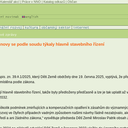
Kalendář akcí
|
Práce v NNO
|
Katalog odkazů
|
Občan
ové zprávy
ovy se podle soudu týkaly hlavně stavebního řízení
spis. zn. 39 A 1/2025, který Děti Země obdržely dne 19. června 2025, vyplývá, že 
 umístěna podle zákona.
jí hlavně stavebního řízení, takže byly předloženy předčasně a lze je tak uplatit 
 2032.
 několik podmínek zmirňujících a kompenzačních opatření k zásahům do významných
ní rozvoj ve čtyřech případech vadným způsobem našimi návrhy řádně nezabývalo, ale j
tředí a ani žádného zákona,“ vysvětluje předseda Dětí Země Miroslav Patrik obsa