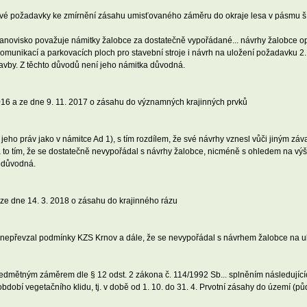
nové požadavky ke zmírnění zásahu umisťovaného záměru do okraje lesa v pásmu šířk
tanovisko považuje námitky žalobce za dostatečně vypořádané... návrhy žalobce opět
munikací a parkovacích ploch pro stavební stroje i návrh na uložení požadavku 2., 
avby. Z těchto důvodů není jeho námitka důvodná.
16 a ze dne 9. 11. 2017 o zásahu do významných krajinných prvků
 jeho práv jako v námitce Ad 1), s tím rozdílem, že své návrhy vznesl vůči jiným z
 a to tím, že se dostatečně nevypořádal s návrhy žalobce, nicméně s ohledem na vý
edůvodná.
 dne 14. 3. 2018 o zásahu do krajinného rázu
 nepřevzal podmínky KZS Krnov a dále, že se nevypořádal s návrhem žalobce na 
ředmětným záměrem dle § 12 odst. 2 zákona č. 114/1992 Sb... splněním následujíc
bdobí vegetačního klidu, tj. v době od 1. 10. do 31. 4. Prvotní zásahy do území (