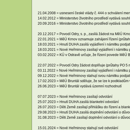
21.04.2008 = usnesení české vlády č. 444 o schválení men
14.02.2012 = Ministerstvo životního prostředí vydává souh
20.09.2016 = Ministerstvo životního prostředí vydává sou
20.12.2017 = Povodí Odry, s. p., zasílá žádost na MěÚ Krn
22.01.2021 = MěÚ Krnov oznamuje zahájení řízení (průtah
18.03.2021 = Hnutí DUHA zasílá vyjádření i námitku podjat
18.03.2021 = Nové Heřminovy zasílají vyjádření i námitku 
03.02.2022 = KÚ v Ostravě určuje, že řízení povede MěÚ B
22.07.2022 = Povodí Odry žádost doplňuje (průtahy PO 5 
03.11.2022 = Nové Heřminovy zasílají vyjádření i námitku p
09.12.2022 = Nové Heřminovy stahují svou námitku podjat
17.02.2023 = MěÚ Bruntál sděluje, že se lze k podkladům v
26.06.2023 = MěÚ Bruntál vydává územní rozhodnutí
07.07.2023 = Nové Heřminovy zasílají odvolání
25.07.2023 = Hnutí DUHA zasílá blanketní odvolání
26.07.2023 = Děti Země zasílají přihlášku do řízení a blank
29.08.2023 = Hnutí DUHA zasílá doplnění odvolání o dův
31.08.2023 = Děti Země zasílají doplnění odvolání o důvo
15.01.2024 = Nové Heřminovy stahují své odvolání