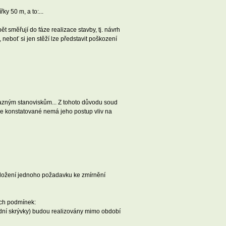
y 50 m, a to:...
 směřují do fáze realizace stavby, tj. návrh
neboť si jen stěží lze představit poškození
ávazným stanoviskům... Z tohoto důvodu soud
še konstatované nemá jeho postup vliv na
uložení jednoho požadavku ke zmírnění
ích podmínek:
půdní skrývky) budou realizovány mimo období