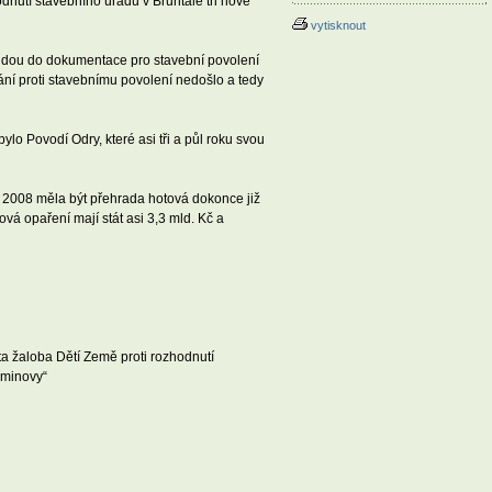
dnutí stavebního úřadu v Bruntále tři nové
vytisknout
budou do dokumentace pro stavební povolení
ání proti stavebnímu povolení nedošlo a tedy
lo Povodí Odry, které asi tři a půl roku svou
a 2008 měla být přehrada hotová dokonce již
ová opaření mají stát asi 3,3 mld. Kč a
ta žaloba Dětí Země proti rozhodnutí
řminovy“