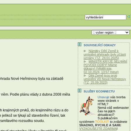
SOUVISEJÍCÍ ODKAZY
Námitky Dětí Země k
umístění přehrady byly zčásti
uznány (TZ, 24.01.2025)
MINISTR KRYJE SELHÁNÍ
POVODÍ ODRY! Máme
důkazy! (Věděli jste,
02.10.2024, 13:57 minut)
Děti Země jsou proti
přehrada Nové Heřminovy byla na základě
umístění VD Nové Heřminovy
(TZ, 25.09.2023)
SLUŽBY ECONNECTU
až v něm. Podle plánu vlády z dubna 2008 měla
Unavuje
vás tvorba
www stránek v
HTML?
Nemá váš webmaster
 krajinných prvků, do krajinného rázu a do
čas
na jejich
aktualizaci?
elikož se týkají až stavebního řízení, tak
S publikačním
h zamítavého rozsudku soudu.
systémem
TOOLKIT
to zvládnete
SNADNO, RYCHLE A SAMI:
VYZKOUŠEJTE ZDARMA
!