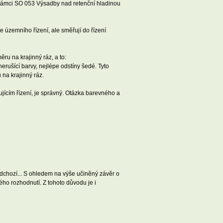
 rámci SO 053 Výsadby nad retenční hladinou
 územního řízení, ale směřují do řízení
u na krajinný ráz, a to:
ušící barvy, nejlépe odstíny šedé. Tyto
na krajinný ráz.
ícím řízení, je správný. Otázka barevného a
dchozí... S ohledem na výše učiněný závěr o
ho rozhodnutí. Z tohoto důvodu je i