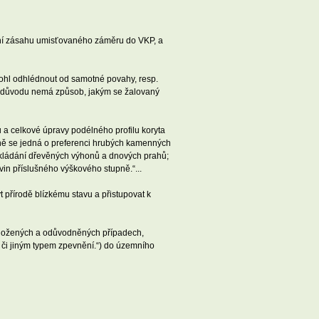
ění zásahu umisťovaného záměru do VKP, a
ohl odhlédnout od samotné povahy, resp.
oto důvodu nemá způsob, jakým se žalovaný
 a celkové úpravy podélného profilu koryta
cně se jedná o preferenci hrubých kamenných
 vkládání dřevěných výhonů a dnových prahů;
in příslušného výškového stupně.“...
 přírodě blízkému stavu a přistupovat k
 doložených a odůvodněných případech,
či jiným typem zpevnění.“) do územního