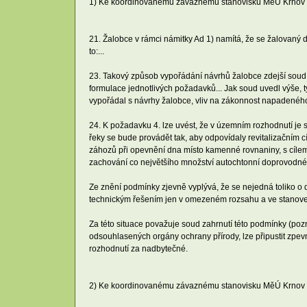
1) Ke koordinovanému závaznému stanovisku MěÚ Krnov z
21. Žalobce v rámci námitky Ad 1) namítá, že se žalovan
to:...
23. Takový způsob vypořádání návrhů žalobce zdejší soud
formulace jednotlivých požadavků... Jak soud uvedl výše, 
vypořádal s návrhy žalobce, vliv na zákonnost napadenéh
24. K požadavku 4. lze uvést, že v územním rozhodnutí je 
řeky se bude provádět tak, aby odpovídaly revitalizačním
záhozů při opevnění dna místo kamenné rovnaniny, s cílem
zachování co největšího množství autochtonní doprovodné 
Ze znění podmínky zjevně vyplývá, že se nejedná toliko o 
technickým řešením jen v omezeném rozsahu a ve stanov
Za této situace považuje soud zahrnutí této podmínky (poz
odsouhlasených orgány ochrany přírody, lze připustit zp
rozhodnutí za nadbytečné.
2) Ke koordinovanému závaznému stanovisku MěÚ Krnov ze