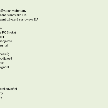
ší varianty přehrady
lasné stanovisko EIA
hlasné závazné stanovisko EIA
ov
y PO 3 roky)
osti
podjatosti
runtál
měsíců)
odjatosti
osti
yjádřit
etní odvolání
ody
dy