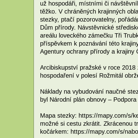
už hospodáři, místními či návštěvní
těžko. V chráněných krajinných ob
stezky, ptačí pozorovatelny, pořádá
Dům přírody. Návstěvnické středisk
areálu loveckého zámečku Tři Trubk
příspěvkem k poznávání této krajiny,
Agentury ochrany přírody a krajiny
Arcibiskupství pražské v roce 2018 
hospodaření v polesí Rožmitál obr
Náklady na vybudování naučné stezk
byl Národní plán obnovy – Podpora 
Mapa stezky: https://mapy.com/s/k
možné si cestu zkrátit. Zkrácenou t
kočárkem: https://mapy.com/s/nab