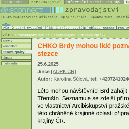
K
zpravodajstvi.ecn.cz
> zpravodajství > tiskové zprávy
zprávy
CHKO Brdy mohou lidé pozná
komentáře
stezce
tiskové zprávy
témata
25.6.2025
multimedia
Jince [
AOPK ČR
]
Autor:
Karolína Šůlová
, tel: +4207241024
Léto mohou návštěvníci Brd zaháji
Třemšín. Seznamuje se zdejší přírod
ve vlastnictví Arcibiskupství pražsk
této chráněné krajinné oblasti připr
krajiny ČR.