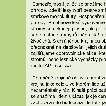
„Samozřejmostí je, že se snažíme 
přírodě. Zdejší lesy tvoří pestré sm
smrkové monokultury. Hospodaření j
přírody. Při obnově lesů využíváme
stromy se nekácejí plošně, ale pečli
sebe rostou stromy různého staří i 
živočichů. S chráněnou krajinnou o
přednostně na zlepšování jejich dr
zajišťujeme dobrovolnické akce, kt
stromů, nebo lesnické vycházky pro
ředitel AP Lesnická.
„Chráněné krajinné oblasti chrání 
krajinu jako celek, ve kterém lidé u
nezaměnitelný ráz. K naší práci patř
se snažíme lidem ukázat, jak je cen
zachovala i do budoucna. Je totiž ja