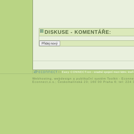
DISKUSE - KOMENTÁŘE:
Easy CONNECTion
- snadné spojení mezi lidmi, kteř
Webhosting
,
webdesign
a
publikační systém Toolkit
-
Econne
Econnect,o.s.; Českomalínská 23; 160 00 Praha 6; tel: 224