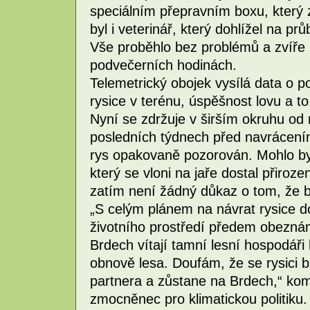
speciálním přepravním boxu, který 
byl i veterinář, který dohlížel na pr
Vše proběhlo bez problémů a zvíře 
podvečerních hodinách.
Telemetrický obojek vysílá data o 
rysice v terénu, úspěšnost lovu a to
Nyní se zdržuje v širším okruhu od 
posledních týdnech před navrácením 
rys opakovaně pozorován. Mohlo by
který se vloni na jaře dostal přiro
zatím není žádný důkaz o tom, že b
„S celým plánem na návrat rysice do
životního prostředí předem obeznám
Brdech vítají tamní lesní hospodáři k
obnově lesa. Doufám, že se rysici bu
partnera a zůstane na Brdech,“ kome
zmocněnec pro klimatickou politiku.