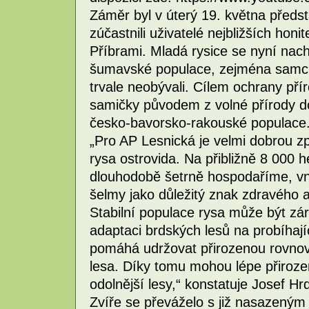
Záměr byl v úterý 19. května předs
zúčastnili uživatelé nejbližších hon
Příbrami. Mladá rysice se nyní nach
šumavské populace, zejména samci, 
trvale neobývali. Cílem ochrany pří
samičky původem z volné přírody d
česko-bavorsko-rakouské populace
„Pro AP Lesnická je velmi dobrou z
rysa ostrovida. Na přibližně 8 000 
dlouhodobě šetrně hospodaříme, v
šelmy jako důležitý znak zdravého 
Stabilní populace rysa může být 
adaptaci brdských lesů na probíhají
pomáhá udržovat přirozenou rovnov
lesa. Díky tomu mohou lépe přiroze
odolnější lesy,“ konstatuje Josef Hr
Zvíře se převáželo s již nasazeným