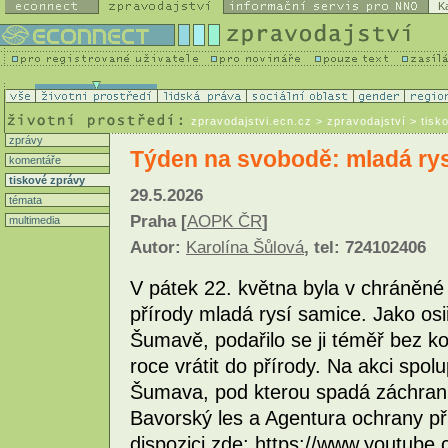
K
zpravodajstvi.ecn.cz
> zpravodajství > tisk
zprávy
Týden na svobodě: mladá rysi
komentáře
tiskové zprávy
29.5.2026
témata
Praha [
AOPK ČR
]
multimedia
Autor:
Karolína Šůlová
, tel: 724102406
V pátek 22. května byla v chráněné 
přírody mladá rysí samice. Jako os
Šumavě, podařilo se ji téměř bez kon
roce vrátit do přírody. Na akci spo
Šumava, pod kterou spadá záchrann
Bavorský les a Agentura ochrany pří
dispozici zde: https://www.youtu