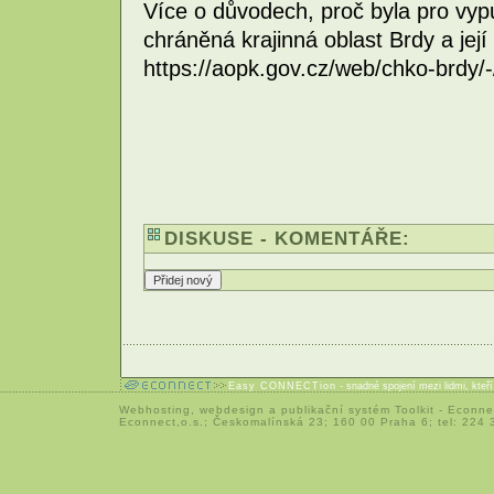
Více o důvodech, proč byla pro vyp
chráněná krajinná oblast Brdy a její 
https://aopk.gov.cz/web/chko-brdy/-
DISKUSE - KOMENTÁŘE:
Easy CONNECTion
- snadné spojení mezi lidmi, kteř
Webhosting
,
webdesign
a
publikační systém Toolkit
-
Econne
Econnect,o.s.; Českomalínská 23; 160 00 Praha 6; tel: 224