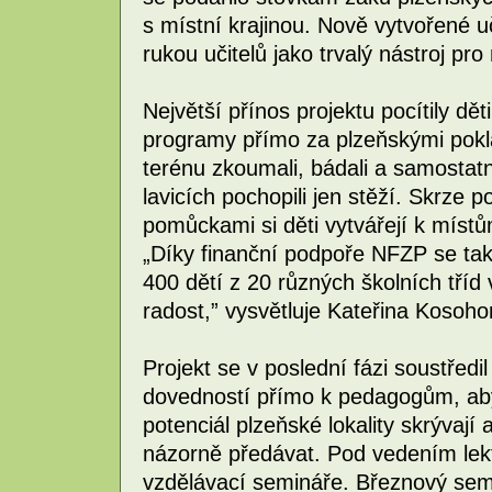
s místní krajinou. Nově vytvořené 
rukou učitelů jako trvalý nástroj pr
Největší přínos projektu pocítily dět
programy přímo za plzeňskými pokl
terénu zkoumali, bádali a samostatně
lavicích pochopili jen stěží. Skrze p
pomůckami si děti vytvářejí k místů
„Díky finanční podpoře NFZP se tak
400 dětí z 20 různých školních tří
radost,” vysvětluje Kateřina Kosoho
Projekt se v poslední fázi soustředi
dovedností přímo k pedagogům, aby 
potenciál plzeňské lokality skrýva
názorně předávat. Pod vedením lek
vzdělávací semináře. Březnový semi