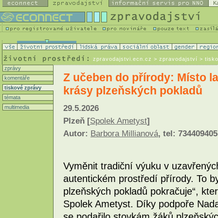
K
zpravodajstvi.ecn.cz
> zpravodajství > tisk
zprávy
Z učeben do přírody: Místo la
komentáře
krásy plzeňských pokladů
tiskové zprávy
témata
29.5.2026
multimedia
Plzeň [
Spolek Ametyst
]
Autor:
Barbora Millianová
, tel: 734409405
Vyměnit tradiční výuku v uzavřenýc
autentickém prostředí přírody. To b
plzeňských pokladů pokračuje“, kte
Spolek Ametyst. Díky podpoře Nad
se podařilo stovkám žáků plzeňskýc