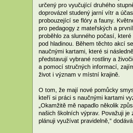
určený pro vyučující druhého stupně
doprovázel studený jarní vítr a účas
probouzející se flóry a fauny. Květ
pro pedagogy z mateřských a prvníh
proběhlo za slunného počasí, které
pod hladinou. Během těchto akcí se
naučnými kartami, které si následně
představují vybrané rostliny a živoči
a pomocí stručných informací, zajímav
život i význam v místní krajině.
O tom, že mají nové pomůcky smysl
kteří si práci s naučnými kartami v
„Okamžitě mě napadlo několik způso
našich školních výprav. Považuji je 
plánuji využívat pravidelně,” dodává