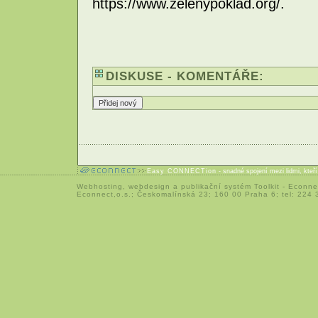
https://www.zelenypoklad.org/.
DISKUSE - KOMENTÁŘE:
Easy CONNECTion
- snadné spojení mezi lidmi, kteř
Webhosting
,
webdesign
a
publikační systém Toolkit
-
Econne
Econnect,o.s.; Českomalínská 23; 160 00 Praha 6; tel: 224