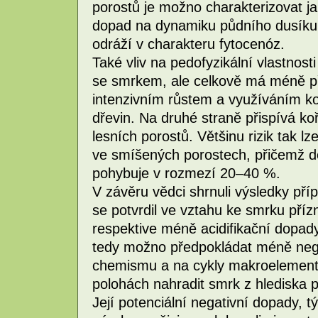
porostů je možno charakterizovat ja
dopad na dynamiku půdního dusíku,
odráží v charakteru fytocenóz.
Také vliv na pedofyzikální vlastnosti
se smrkem, ale celkově má méně př
intenzivním růstem a využíváním k
dřevin. Na druhé straně přispívá ko
lesních porostů. Většinu rizik tak 
ve smíšených porostech, přičemž do
pohybuje v rozmezí 20–40 %.
V závěru vědci shrnuli výsledky příp
se potvrdil ve vztahu ke smrku přízn
respektive méně acidifikační dopad
tedy možno předpokládat méně nega
chemismu a na cykly makroelementů
polohách nahradit smrk z hlediska pr
Její potenciální negativní dopady, t