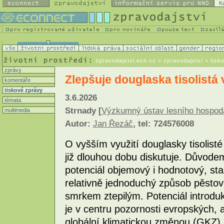
K
zpravodajstvi.ecn.cz
> zpravodajství > tisk
zprávy
Zlepšuje douglaska tisolistá 
komentáře
tiskové zprávy
3.6.2026
témata
Strnady [
Výzkumný ústav lesního hospodářs
multimedia
Autor:
Jan Řezáč
, tel: 724576008
O vyšším využití douglasky tisolist
již dlouhou dobu diskutuje. Důvode
potenciál objemový i hodnotový, stab
relativně jednoduchý způsob pěstov
smrkem ztepilým. Potenciál introdu
je v centru pozornosti evropských, al
globální klimatickou změnou (GKZ) a