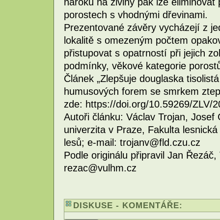
nároku na živiny pak lze eliminova
porostech s vhodnými dřevinami.
Prezentované závěry vycházejí z je
lokalitě s omezeným počtem opaková
přistupovat s opatrností při jejich z
podmínky, věkové kategorie porostů
Článek „Zlepšuje douglaska tisolis
humusových forem se smrkem ztepil
zde: https://doi.org/10.59269/ZLV/
Autoři článku: Václav Trojan, Jose
univerzita v Praze, Fakulta lesnick
lesů; e-mail: trojanv@fld.czu.cz
Podle originálu připravil Jan Řezáč, 
rezac@vulhm.cz
DISKUSE - KOMENTÁŘE: