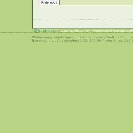
Easy CONNECTion
- snadné spojení mezi lidmi, kteř
Webhosting
,
webdesign
a
publikační systém Toolkit
-
Econne
Econnect,o.s.; Českomalínská 23; 160 00 Praha 6; tel: 224