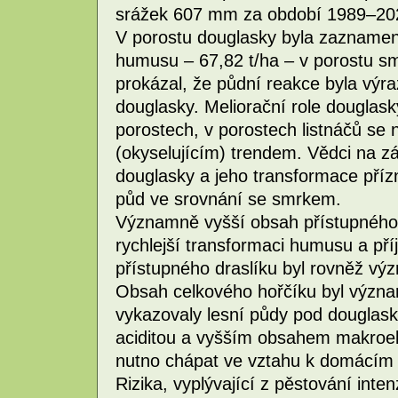
srážek 607 mm za období 1989–20
V porostu douglasky byla zazname
humusu – 67,82 t/ha – v porostu sm
prokázal, že půdní reakce byla výr
douglasky. Meliorační role douglasky
porostech, v porostech listnáčů se 
(okyselujícím) trendem. Vědci na zá
douglasky a jeho transformace příz
půd ve srovnání se smrkem.
Významně vyšší obsah přístupného f
rychlejší transformaci humusu a př
přístupného draslíku byl rovněž v
Obsah celkového hořčíku byl význ
vykazovaly lesní půdy pod douglasko
aciditou a vyšším obsahem makroel
nutno chápat ve vztahu k domácím 
Rizika, vyplývající z pěstování int