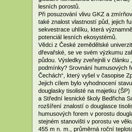
lesních porostů.
Při posuzování vlivu GKZ a zmírňová
také znalost vlastností půd, jejich 
sekvestrace uhlíku, která významně 
potenciál lesních ekosystémů.
Vědci z České zemědělské univerzit
dřevařské, se ve svém výzkumu za
půdou. Výsledky zveřejnili v článku 
podmínky? Srovnání humusových fo
Čechách“, který vyšel v časopise Z
Jejich cílem bylo vyhodnocení stav
douglasky tisolisté na majetku (ŠP)
a Střední lesnické školy Bedřicha 
rozšíření znalostí o douglasce tisoli
humusových forem v porostu douglas
stejném stanovišti v porostu ve věku
455 m n. m., průměrná roční teplot