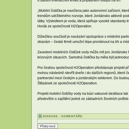
o dalším investičním kroku a případném vstupu na trh.
„Mobilní čistička je navržena jako autonomní zařízení, kt
trendům udržitelného rozvoje, které Jordánsko aktivně pod
látky. Výsledkem je voda, která splňuje vysoké standardy kv
Horák ze společnosti H2Operation.
Důležitou součástí je navázání spolupráce s místními partne
stranám – české firmě umožní lépe proniknout na trh a mí
Zavedení mobilních čističek vody může mít pro Jordánsko ř
krizových situacích. Samotná čistička by měla být jednodu
Pro českou společnost H2Operation představuje projekt pří
mohou následně otevřít dveře i do dalších regionů, které
partnerství mezi českým a jordánským sektorem. Do budoucn
Štěpánek ze společnosti H2Operation.
Projekt mobilní čističky vody na bázi vakuové destilace ta
především o zajištění jedné ze základních životních potřeb 
DISKUSE - KOMENTÁŘE: