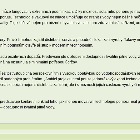
eré může fungovat i v extrémních podmínkách. Díky možnosti solárního pohonu je nav
poruje. Technologie vakuové destilace umožňuje odstranit z vody nejen běžné nečist
ality. To je klíčové nejen pro běžné obyvatelstvo, ale i pro zdravotnická zařízení, 
ry. Právě ti mohou zajistit distribuci, servis a případně i lokalizaci výroby. Tako
stním podnikům otevře přístup k moderním technologiím.
adu pozitivních dopadů. Především jde o zlepšení dostupnosti kvalitní pitné vody,
chá na obsluhu a s minimální potřebou údržby.
ležitost vstoupit na perspektivní trh s vysokou poptávkou po vodohospodářských ř
 čelí podobným problémům. „Ambicí projektu není pouze jednorázový export techno
a se počítá nejen s distribucí zařízení, ale i s možností jejich částečné výroby 
k představuje konkrétní příklad toho, jak mohou inovativní technologie pomoci řešit
– dostupnosti kvalitní pitné vody.