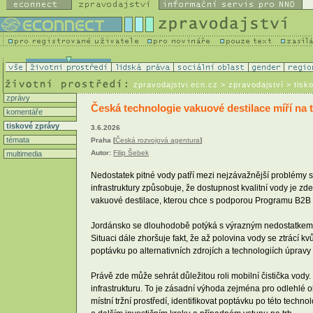
zpravodajstvi.ecn.cz
> zpravodajství > tisk
zprávy
Česká technologie vakuové destilace míří na tr
komentáře
tiskové zprávy
3.6.2026
témata
Praha [
Česká rozvojová agentura
]
Autor:
Filip Šebek
multimedia
Nedostatek pitné vody patří mezi nejzávažnější problémy 
infrastruktury způsobuje, že dostupnost kvalitní vody je zde
vakuové destilace, kterou chce s podporou Programu B2B 
Jordánsko se dlouhodobě potýká s výrazným nedostatkem vo
Situaci dále zhoršuje fakt, že až polovina vody se ztrácí 
poptávku po alternativních zdrojích a technologiích úpravy
Právě zde může sehrát důležitou roli mobilní čistička vody
infrastrukturu. To je zásadní výhoda zejména pro odlehlé o
místní tržní prostředí, identifikovat poptávku po této tec