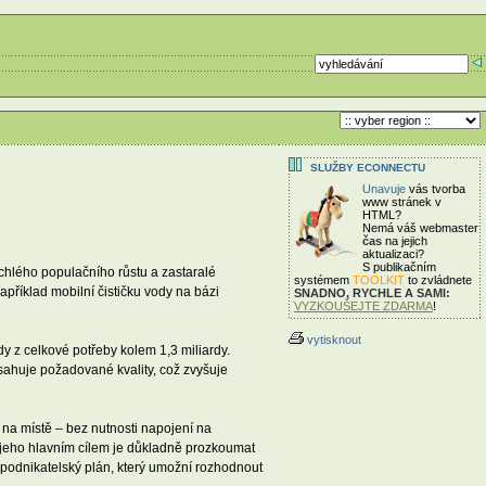
SLUŽBY ECONNECTU
Unavuje
vás tvorba
www stránek v
HTML?
Nemá váš webmaster
čas
na jejich
aktualizaci?
S publikačním
chlého populačního růstu a zastaralé
systémem
TOOLKIT
to zvládnete
například mobilní čističku vody na bázi
SNADNO, RYCHLE A SAMI:
VYZKOUŠEJTE ZDARMA
!
vytisknout
 z celkové potřeby kolem 1,3 miliardy.
osahuje požadované kvality, což zvyšuje
 na místě – bez nutnosti napojení na
 a jeho hlavním cílem je důkladně prozkoumat
ý podnikatelský plán, který umožní rozhodnout