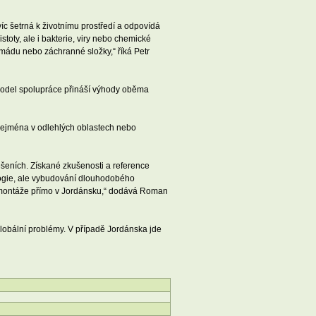
íc šetrná k životnímu prostředí a odpovídá
oty, ale i bakterie, viry nebo chemické
armádu nebo záchranné složky,“ říká Petr
vý model spolupráce přináší výhody oběma
 zejména v odlehlých oblastech nebo
ešeních. Získané zkušenosti a reference
logie, ale vybudování dlouhodobého
či montáže přímo v Jordánsku,“ dodává Roman
 globální problémy. V případě Jordánska jde