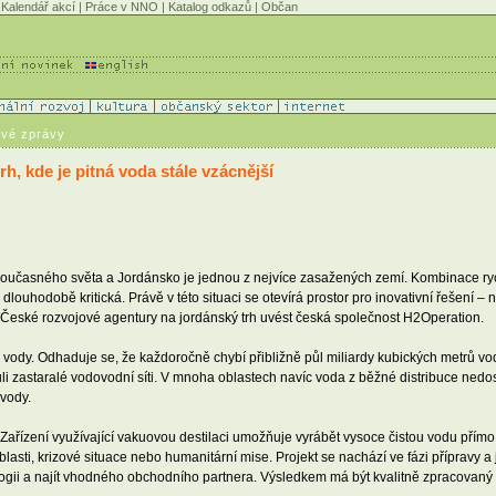
Kalendář akcí
|
Práce v NNO
|
Katalog odkazů
|
Občan
ové zprávy
h, kde je pitná voda stále vzácnější
současného světa a Jordánsko je jednou z nejvíce zasažených zemí. Kombinace ry
 dlouhodobě kritická. Právě v této situaci se otevírá prostor pro inovativní řešení – 
České rozvojové agentury na jordánský trh uvést česká společnost H2Operation.
dy. Odhaduje se, že každoročně chybí přibližně půl miliardy kubických metrů vody
kvůli zastaralé vodovodní síti. V mnoha oblastech navíc voda z běžné distribuce ned
 vody.
. Zařízení využívající vakuovou destilaci umožňuje vyrábět vysoce čistou vodu přímo
blasti, krizové situace nebo humanitární mise. Projekt se nachází ve fázi přípravy
hnologii a najít vhodného obchodního partnera. Výsledkem má být kvalitně zpracovan