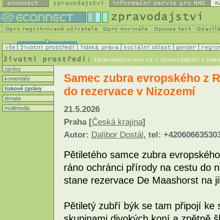
K
zpravodajstvi.ecn.cz
> zpravodajství > tisk
zprávy
Samec zubra evropského z R
komentáře
do rezervace v Nizozemí
tiskové zprávy
témata
21.5.2026
multimedia
Praha [
Česká krajina
]
Autor:
Dalibor Dostál
, tel: +42060663530
Pětiletého samce zubra evropského 
ráno ochránci přírody na cestu do
stane rezervace De Maashorst na j
Pětiletý zubří býk se tam připojí ke 
skupinami divokých koní a zpětně š