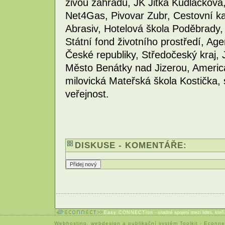
živou zahradu, JK Jitka Kudláčko
Net4Gas, Pivovar Zubr, Cestovní ka
Abrasiv, Hotelová škola Poděbrady,
Státní fond životního prostředí, Age
České republiky, Středočeský kraj, 
Město Benátky nad Jizerou, America
milovická Mateřská škola Kostička, s
veřejnost.
DISKUSE - KOMENTÁŘE:
Easy CONNECTion
- snadné spojení mezi lidmi, kteř
Webhosting
,
webdesign
a
publikační systém Toolkit
-
Econne