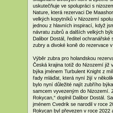
uskutečňuje ve spolupráci s nizoz
Nature, která rezervaci De Maashor
velkých kopytníků v Nizozemí spol
jednou z hlavních inspirací, když js
návratu zubrů a dalších velkých býl
Dalibor Dostál, ředitel ochranářské 
zubry a divoké koně do rezervace 
Výběr zubra pro holandskou rezerva
Česká krajina totiž do Nizozemí již
býka jménem Turbulent Knight z mil
řady mláďat, která nyní žijí v někol
bylo nyní důležité najít zubřího býk
samcem vyvezeným do Nizozemí. Z 
Rokycan,“ doplnil Dalibor Dostál. 
jménem Cvedrik se narodil v roce 
Rokycan byl převezen v roce 2022 a