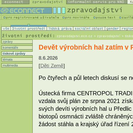
K
zpravodajstvi.ecn.cz
> zpravodajství > tisk
zprávy
Devět výrobních hal zatím v 
komentáře
tiskové zprávy
8.6.2026
témata
[
Děti Země
]
multimedia
Po čtyřech a půl letech diskusí se 
Ústecká firma CENTROPOL TRADING,
vzdala svůj plán ze srpna 2021 zís
svých devíti výrobních hal u Předl
biotopů osmnácti zvláště chráněnýc
žádost stáhla a krajský úřad řízení 