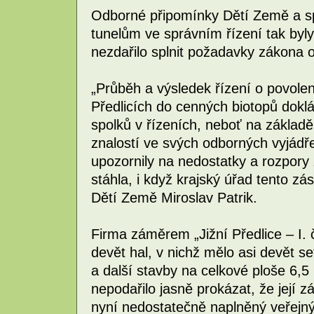
Odborné připomínky Dětí Země a sp
tunelům ve správním řízení tak byl
nezdařilo splnit požadavky zákona o
„Průběh a výsledek řízení o povolen
Předlicích do cenných biotopů doklá
spolků v řízeních, neboť na základ
znalostí ve svých odborných vyjádř
upozornily na nedostatky a rozpory 
stáhla, i když krajský úřad tento zá
Dětí Země Miroslav Patrik.
Firma záměrem „Jižní Předlice – I. 
devět hal, v nichž mělo asi devět s
a další stavby na celkové ploše 6,5
nepodařilo jasně prokázat, že její 
nyní nedostatečně naplněný veřejný