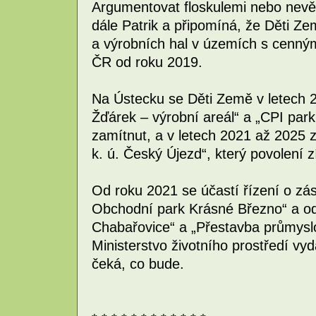
Argumentovat floskulemi nebo nevěr
dále Patrik a připomíná, že Děti Ze
a výrobních hal v územích s cenným
ČR od roku 2019.
Na Ústecku se Děti Země v letech 
Žďárek – výrobní areál“ a „CPI park
zamítnut, a v letech 2021 až 2025
k. ú. Český Újezd“, který povolení z
Od roku 2021 se účastí řízení o z
Obchodní park Krásné Březno“ a o
Chabařovice“ a „Přestavba průmysl
Ministerstvo životního prostředí vyd
čeká, co bude.