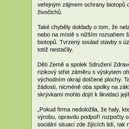
veřejným zájmem ochrany biotopů o
živočichů.
Také chyběly doklady o tom, že nelze
nebo na místě s nižším rozsahem 
biotopů. Tvrzený soulad stavby s
totiž nestačily.
Děti Země a spolek Sdružení Zdravé
rizikový střet záměru s výskytem ohr
východním okraji dotčené plochy. Ta
žádosti, nicméně oba spolky na zákla
skrývkami mohlo dojít k likvidaci jej
„Pokud firma nedoložila, že haly, k
výrobu, opravdu podpoří rozpočty o
sociální situaci zde žijících lidí, t