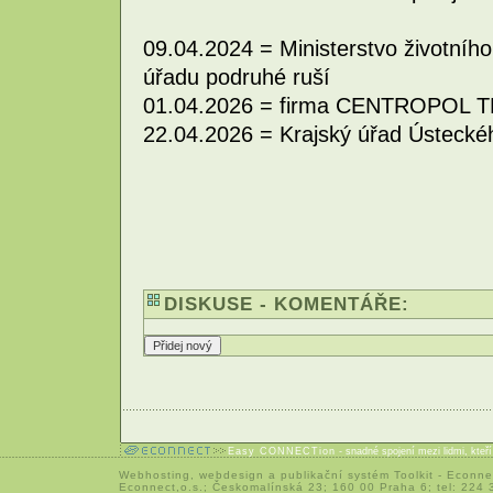
09.04.2024 = Ministerstvo životního
úřadu podruhé ruší
01.04.2026 = firma CENTROPOL TRA
22.04.2026 = Krajský úřad Ústeckéh
DISKUSE - KOMENTÁŘE:
Easy CONNECTion
- snadné spojení mezi lidmi, kteř
Webhosting
,
webdesign
a
publikační systém Toolkit
-
Econne
Econnect,o.s.; Českomalínská 23; 160 00 Praha 6; tel: 224