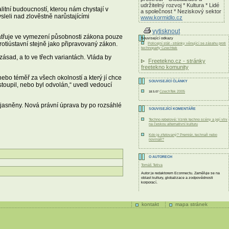
udržitelný rozvoj * Kultura * Lidé
itní budoucností, kterou nám chystají v
a společnost * Neziskový sektor
leli nad zlověstně narůstajícími
www.kormidlo.cz
vytisknout
spatřuje ve vymezení působnosti zákona pouze
Související odkazy
protiústavní stejně jako připravovaný zákon.
Policejní stát - stránky věnující se zásahu proti
technoparty Czechtek
zásad, a to ve třech variantách. Vláda by
Freetekno.cz - stránky
freetekno komunity
nebo téměř za všech okolností a který jí chce
SOUVISEJÍCÍ ČLÁNKY
toupil, nebo byl odvolán,“ uvedl vedoucí
CzechTek 2005
18.5.07
yjasněny. Nová právní úprava by po rozsáhlé
SOUVISEJÍCÍ KOMENTÁŘE
Techno rebelové: Vznik techno scény a její vliv
na českou alternativní kulturu
Kdo je zfetovaný? Premiér, technaři nebo
novináři?
O AUTORECH
Tomáš Tetiva
Autor je redaktorem Econnectu. Zaměřuje se na
oblast kultury, globalizace a zodpovědnosti
korporací.
kontakt
mapa stránek