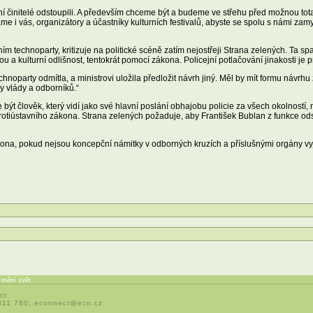
 činitelé odstoupili. A především chceme být a budeme ve střehu před možnou total
 vás, organizátory a účastníky kulturních festivalů, abyste se spolu s námi zamys
ím technoparty, kritizuje na politické scéně zatím nejostřeji Strana zelených. Ta 
u a kulturní odlišnost, tentokrát pomocí zákona. Policejní potlačování jinakosti je 
party odmítla, a ministrovi uložila předložit návrh jiný. Měl by mít formu návrhu 
dy vlády a odborníků.“
ýt člověk, který vidí jako své hlavní poslání obhajobu policie za všech okolností, 
tiústavního zákona. Strana zelených požaduje, aby František Bublan z funkce ods
kona, pokud nejsou koncepční námitky v odborných kruzích a příslušnými orgány v
í mění svět
ct
 311 780;
econnect@ecn.cz