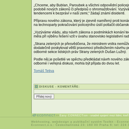
„Chceme, aby Bublan, Paroubek a všichni odpovědní policejní
podobě nových zákonů či předpisů o shromažďování. Vyzýváme i
tendencemi k bezpráví v naší zemi,“ žádají známí disidenti.
Přípravu nového zákona, který je zjevně namířený proti konán
na technoparty pokračování policejního úsilí potlačit občansko
„Vyzýváme vládu, aby návrh zákona o podmínkách konání techno
měla při výběru řešení vzít v úvahu stanovisko legislativní ra
„Strana zelených je přesvědčena, že ministrem vnitra nemůže b
dodatečně poskytovat větší pravomoci předložením návrhu pro
odborné sekce lidských práv Strany zelených Dušan Lužný.
Podle něj je pošetilé ve spěchu předkládat návrh nového zá
odborné i veřejná diskusi, mohla být přijata do dvou let.
Tomáš Tetiva
DISKUSE - KOMENTÁŘE:
Easy CONNECTion
- snadné spojení mezi lidmi, kteř
Webhosting
,
webdesign
a
publikační systém Toolkit
-
Econne
Econnect,o.s.; Českomalínská 23; 160 00 Praha 6; tel: 224