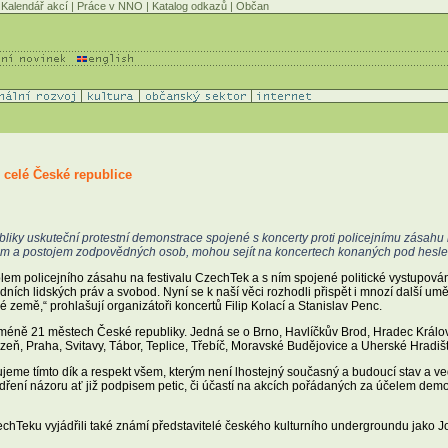
Kalendář akcí
|
Práce v NNO
|
Katalog odkazů
|
Občan
 celé České republice
liky uskuteční protestní demonstrace spojené s koncerty proti policejnímu zásahu 
ahem a postojem zodpovědných osob, mohou sejít na koncertech konaných pod hesle
kolem policejního zásahu na festivalu CzechTek a s ním spojené politické vystupov
ch lidských práv a svobod. Nyní se k naší věci rozhodli přispět i mnozí další umělc
é země,“ prohlašují organizátoři koncertů Filip Kolací a Stanislav Penc.
jméně 21 městech České republiky. Jedná se o Brno, Havlíčkův Brod, Hradec Králov
zeň, Praha, Svitavy, Tábor, Teplice, Třebíč, Moravské Budějovice a Uherské Hradišt
řujeme tímto dík a respekt všem, kterým není lhostejný současný a budoucí stav a v
ádření názoru ať již podpisem petic, či účastí na akcích pořádaných za účelem d
Teku vyjádřili také známí představitelé českého kulturního undergroundu jako Joh