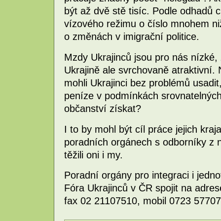
být až dvě stě tisíc. Podle odhadů c
vízového režimu o číslo mnohem niž
o změnách v imigrační politice.
Mzdy Ukrajinců jsou pro nás nízké, 
Ukrajině ale svrchovaně atraktivní.
mohli Ukrajinci bez problémů usadit
peníze v podmínkách srovnatelnýc
občanství získat?
I to by mohl být cíl práce jejich kra
poradních orgánech s odborníky z ne
těžili oni i my.
Poradní orgány pro integraci i jedno
Fóra Ukrajinců v ČR spojit na adres
fax 02 21107510, mobil 0723 5770