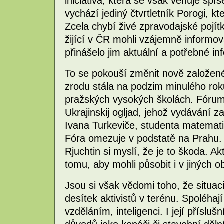
iniciativa, která se však věnuje s
vychází jediný čtvrtletník Porogi, kte
Zcela chybí živé zpravodajské pojítk
žijící v ČR mohli vzájemně informov
přinášelo jim aktuální a potřebné i
To se pokouší změnit nově založen
zrodu stála na podzim minulého rok
pražských vysokých školách. Fórum
Ukrajinskij ogljad, jehož vydávání z
Ivana Turkeviče, studenta matematic
Fóra omezuje v podstatě na Prahu. 
Rjuchtin si myslí, že je to škoda. A
tomu, aby mohli působit i v jiných o
Jsou si však vědomi toho, že situa
desítek aktivistů v terénu. Spoléha
vzděláním, inteligenci. I její přísluš