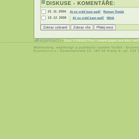
DISKUSE - KOMENTÁŘE:
21. 11. 2004
At se vrátí kam patří
Roman Tripák
13. 12. 2006
Ať se vrátí kam patří
Wildi
Easy CONNECTion
- snadné spojení mezi lidmi, kteř
Webhosting
,
webdesign
a
publikační systém Toolkit
-
Econne
Econnect,o.s.; Českomalínská 23; 160 00 Praha 6; tel: 224