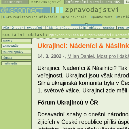
K
zpravodajstvi.ecn.cz
> zpravodajství > koment
zprávy
Ukrajinci: Nádeníci & Násilní
komentáře
tiskové zprávy
14. 3. 2002 -,
Milan Daniel, Most pro lidsk
témata
multimedia
Ukrajinci: Nádeníci & Násilníci? Tak
veřejnosti. Ukrajinci jsou však náro
Silná ukrajinská komunita byla v 
1. světové válce. Ukrajinci zde měli
Fórum Ukrajinců v ČR
Dosavadní snahy o dnešní národnostn
žijících v České republice příliš ús