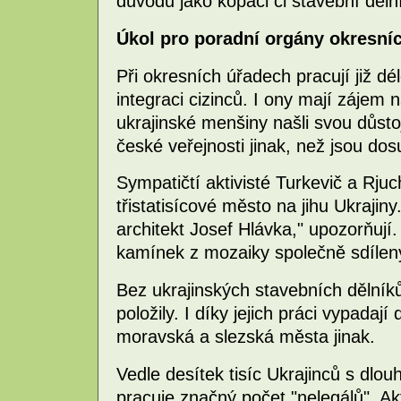
důvodů jako kopáči či stavební dělní
Úkol pro poradní orgány okresní
Při okresních úřadech pracují již d
integraci cizinců. I ony mají zájem 
ukrajinské menšiny našli svou důstoj
české veřejnosti jinak, než jsou do
Sympatičtí aktivisté Turkevič a Rjuc
třistatisícové město na jihu Ukrajiny
architekt Josef Hlávka," upozorňuj
kamínek z mozaiky společně sdílený
Bez ukrajinských stavebních dělník
položily. I díky jejich práci vypada
moravská a slezská města jinak.
Vedle desítek tisíc Ukrajinců s dl
pracuje značný počet "nelegálů". Ak