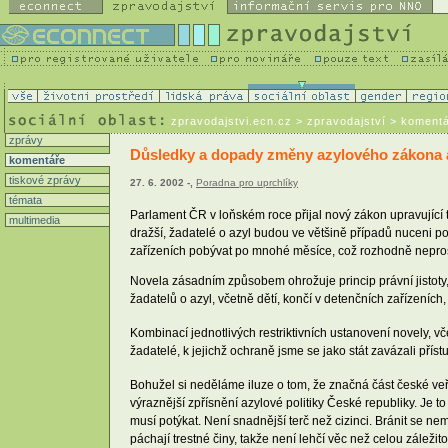
zpravodajstvi.ecn.cz
> zpravodajství > koment
zprávy
Důsledky a dopady změny azylového zákona a
komentáře
tiskové zprávy
27. 6. 2002 -,
Poradna pro uprchlíky
témata
Parlament ČR v loňském roce přijal nový zákon upravující t
multimedia
dražší, žadatelé o azyl budou ve většině případů nuceni 
zařízeních pobývat po mnohé měsíce, což rozhodně neprosp
Novela zásadním způsobem ohrožuje princip právní jistoty, 
žadatelů o azyl, včetně dětí, končí v detenčních zařízen
Kombinací jednotlivých restriktivních ustanovení novely, v
žadatelé, k jejichž ochraně jsme se jako stát zavázali pří
Bohužel si neděláme iluze o tom, že značná část české veř
výraznější zpřísnění azylové politiky České republiky. Je 
musí potýkat. Není snadnější terč než cizinci. Bránit se ne
páchají trestné činy, takže není lehčí věc než celou záležito