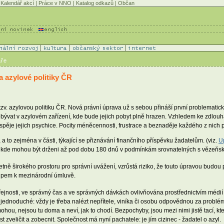
Kalendář akcí
|
Práce v NNO
|
Katalog odkazů
|
Občan
áře
 azylové politiky ČR
zv. azylovou politiku ČR. Nová právní úprava už s sebou přináší první problematick
pobývat v azylovém zařízení, kde bude jejich pobyt plně hrazen. Vzhledem ke zdlou
ěje jejich psychice. Pocity méněcennosti, frustrace a beznaděje každého z nich 
a to zejména v části, týkající se přiznávání finančního příspěvku žadatelům. (viz.
U
ích, kde mohou být drženi až pod dobu 180 dnů v podmínkám srovnatelných s vězeň
četně širokého prostoru pro správní uvážení, vzrůstá riziko, že touto úpravou budou
stupem k mezinárodní úmluvě.
ejnosti, ve správný čas a ve správných dávkách ovlivňována prostřednictvím médií 
to jednoduché: vždy je třeba nalézt nepřítele, viníka či osobu odpovědnou za problé
mohou, nejsou tu doma a neví, jak to chodí. Bezpochyby, jsou mezi nimi jistě tací, 
st zveličit a zobecnit. Společnost má nyní pachatele: je jím cizinec - žadatel o azyl.