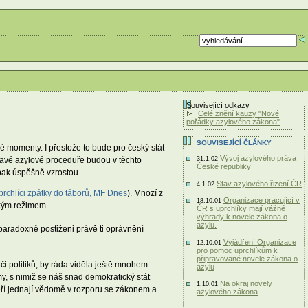
Související odkazy
Celé znění kauzy "Nové
pořádky azylového zákona"
SOUVISEJÍCÍ ČLÁNKY
é momenty. I přestože to bude pro český stát
Vývoj azylového práva
havé azylové proceduře budou v těchto
31.1.02
České republiky
pak úspěšně vzrostou.
Stav azylového řizení ČR
4.1.02
prchlíci zpátky do táborů, MF Dnes
). Mnozí z
Organizace pracující v
18.10.01
ským režimem.
ČR s uprchlíky mají vážné
výhrady k novele zákona o
azylu.
 paradoxně postiženi právě ti oprávnění
Vyjádření Organizace
12.10.01
pro pomoc uprchlíkům k
připravované novele zákona o
či politiků, by ráda viděla ještě mnohem
azylu
my, s nimiž se náš snad demokratický stát
Na okraj novely
1.10.01
kteří jednají vědomě v rozporu se zákonem a
azylového zákona