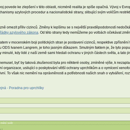
voj povede ke zlepšení v této oblasti, nicméně realita je spíše opačná. Vývoj v Evr
hanismy azylových procedur a nacionalistické strany, slibující svým voličům restrikt
razně omezit příliv cizinců. Změny k lepšímu se s největší pravděpodobností nedoč
řádky azylového zákona
. Od této strany tedy nemůžeme po volbách očekávat změn
ématem v mocenském boji politických stran je postavení cizinců, respektive zpřísněn
ou ODS Ivanem Langrem, je toho jasným důkazem. Smutným faktem je, že tyto populi
y minulé, kdy lidé z naší země sami hledali ochranu v jiných částech světa, a tato j
 nemusel, byť by taková zkušenost byla pro některé osoby, zmíněné výše, k nezaplac
ní organizace, usilující o poskytování větší ochrany uprchlíkům a o vymícení xenofo
ivní. To však nic nemění na oprávněnosti a potřebnosti našich snah o vytváření, rozv
ejná - Poradna pro uprchlíky
í mění svět
ct