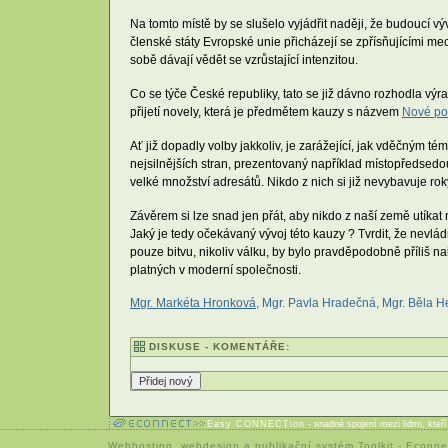
Na tomto místě by se slušelo vyjádřit naději, že budoucí vý
členské státy Evropské unie přicházejí se zpřísňujícími mec
sobě dávají vědět se vzrůstající intenzitou.
Co se týče České republiky, tato se již dávno rozhodla vý
přijetí novely, která je předmětem kauzy s názvem
Nové po
Ať již dopadly volby jakkoliv, je zarážející, jak vděčným t
nejsilnějších stran, prezentovaný například místopředsed
velké množství adresátů. Nikdo z nich si již nevybavuje rok
Závěrem si lze snad jen přát, aby nikdo z naší země utíkat
Jaký je tedy očekávaný vývoj této kauzy ? Tvrdit, že nevlád
pouze bitvu, nikoliv válku, by bylo pravděpodobně příliš na
platných v moderní společnosti.
Mgr. Markéta Hronková
, Mgr. Pavla Hradečná, Mgr. Běla H
DISKUSE - KOMENTÁŘE:
Easy CONNECTion
- snadné spojení mezi lidmi, kteř
Webhosting
,
webdesign
a
publikační systém Toolkit
-
Econne