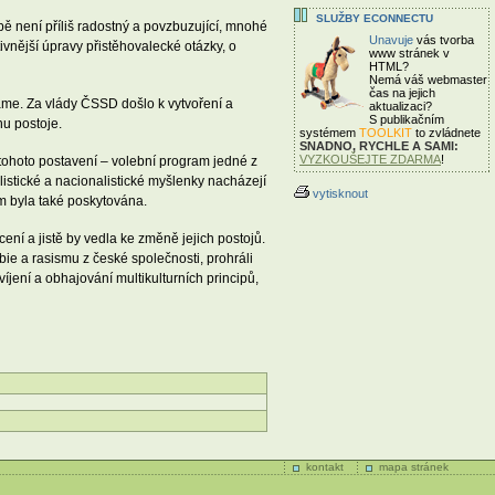
SLUŽBY ECONNECTU
opě není příliš radostný a povzbuzující, mnohé
Unavuje
vás tvorba
ivnější úpravy přistěhovalecké otázky, o
www stránek v
HTML?
Nemá váš webmaster
čas
na jejich
káme. Za vlády ČSSD došlo k vytvoření a
aktualizaci?
S publikačním
u postoje.
systémem
TOOLKIT
to zvládnete
SNADNO, RYCHLE A SAMI:
VYZKOUŠEJTE ZDARMA
!
í tohoto postavení – volební program jedné z
stické a nacionalistické myšlenky nacházejí
vytisknout
im byla také poskytována.
ení a jistě by vedla ke změně jejich postojů.
bie a rasismu z české společnosti, prohráli
íjení a obhajování multikulturních principů,
kontakt
mapa stránek