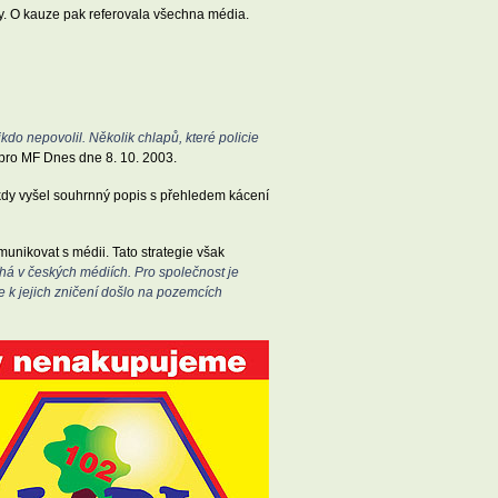
y. O kauze pak referovala všechna média.
nikdo nepovolil. Několik chlapů, které policie
pro MF Dnes dne 8. 10. 2003.
 kdy vyšel souhrnný popis s přehledem kácení
munikovat s médii. Tato strategie však
íhá v českých médiích. Pro společnost je
že k jejich zničení došlo na pozemcích