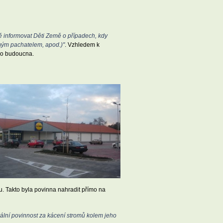
ě informovat Děti Země o případech, kdy
ámým pachatelem, apod.)"
. Vzhledem k
 do budoucna.
. Takto byla povinna nahradit přímo na
ální povinnost za kácení stromů kolem jeho