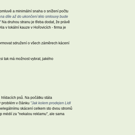
domluvě a minimální snaha o snížení počtu
 na díle až do ukončení této smlouvy bude
"
Na druhou stranu je třeba dodat, že právě
a v lokální kauze v Hořovicích - firma je
formovat sdružení o všech záměrech kácení
si tak má možnost vybrat, jakého
 hlídacích psů. Na počátku stála
lý problém v článku
"Jak kolem prodejen Lidl
a nelegálnímu skácení celkem sto dvou stromů
p médií za "nekalou reklamu", ale sama