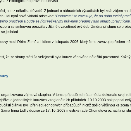
hyba z Ekologického právního servisu.
věcí, a to z několika důvodů. Z jednání o náhradních výsadbách byl znát zájem na 
eb Lidl nyní nově vkládá odstavec:
"Dodavatel se zavazuje, že po dobu trvání prací
ího prostředí a bude se řídit veškerými právními předpisy tuto oblast upravujícími.
rozporu se smlouvou porazila v Jičíně dvacetimetrový dub. Změna přístupu se projevil
se jednání.
mlouvy mezi Dětmi Země a Lidlem z listopadu 2006, který firmu zavazuje předem in
t, že ze strany médií a veřejnosti byla kauze věnována náležitá pozornost. Každý 
kauzy
 organizovaná zájmová skupina. V tomto případě sehrála média dokonale svoji roli
nejdříve o jednotlivých kauzách v regionálních přílohách. 10.10.2003 pak popsal ce
učástí článku byl i přehled jednotlivých případů, při nichž došlo většinou ke zcel
 Sama firma Lidl v dopise ze 17. 10. 2003 městské radě Chomutova označila přístu