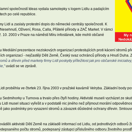
lamní společností Ideas vydala samolepky s logem Lidlu a padajícím
tech po celé republice.
y Lidl a zaslaly protestní dopis do německé centrály společnosti. K
Nesehnutí, Oživení, Rosa, Calla, Přátelé přírody a ZAČ Market. V rámci
2. 10. 2003 v Praze na náměstí Míru infostánek, kde mohli občané
 Mediální prezentace neziskových organizací protestujících proti kácení stromů pře
ch organizací - nejčastěji Děti Země, Český svaz ochránců přírody a Hnutí Duha. Z
ů a dřevin před markety firmy Lidl poskytly příležitost jak pro občanské iniciativy, 
ie,"
uvádí se ve zprávě.
idl proběhla ve čtvrtek 23. října 2003 v pražské kavárně Velryba. Základní body p
Sedmihorky u Turnova a trvalo přes čtyři hodiny. Aktivisté museli vycházet ze skut
Lidl musel situaci vyřešit a v podstatě nic jiného než přijmout morální odpovědn
jně jako podmínky pro vysazení stromů a závazek důsledné ochrany dřevin. Smlouv
děli aktivisté Dětí Země na základě informací od Lidlu, od jednotlivých odborů živ
edepsaného počtu stromů, podepsaný zástupci příslušného odboru životního prostřed