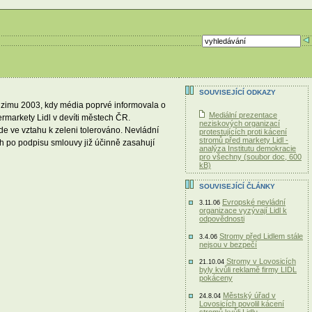
SOUVISEJÍCÍ ODKAZY
odzimu 2003, kdy média poprvé informovala o
Mediální prezentace
rmarkety Lidl v devíti městech ČR.
neziskových organizací
e ve vztahu k zeleni tolerováno. Nevládní
protestujících proti kácení
stromů před markety Lidl -
h po podpisu smlouvy již účinně zasahují
analýza Institutu demokracie
pro všechny (soubor doc, 600
kB)
SOUVISEJÍCÍ ČLÁNKY
Evropské nevládní
3.11.06
organizace vyzývají Lidl k
odpovědnosti
Stromy před Lidlem stále
3.4.06
nejsou v bezpečí
Stromy v Lovosicích
21.10.04
byly kvůli reklamě firmy LIDL
pokáceny
Městský úřad v
24.8.04
Lovosicích povolil kácení
stromů kvůli Lidlu