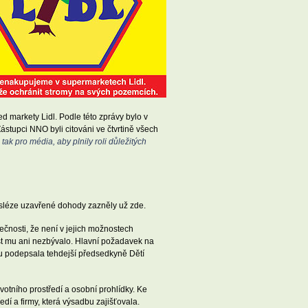
d markety Lidl. Podle této zprávy bylo v
ástupci NNO byli citováni ve čtvrtině všech
tak pro média, aby plnily roli důležitých
osléze uzavřené dohody zazněly už zde.
ečnosti, že není v jejich možnostech
ost mu ani nezbývalo. Hlavní požadavek na
u podepsala tehdejší předsedkyně Dětí
otního prostředí a osobní prohlídky. Ke
í a firmy, která výsadbu zajišťovala.