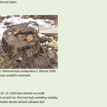
ěkovný dopis.
omů. Smlouva byla podepsána 2. března 2006.
avíc podařilo zachránit.
í 28. 10. 2003 tam občané na místě
m nových lip. Pod nimi byly umístěny cedulky
ěkolika stovek občanů odhalen lípě