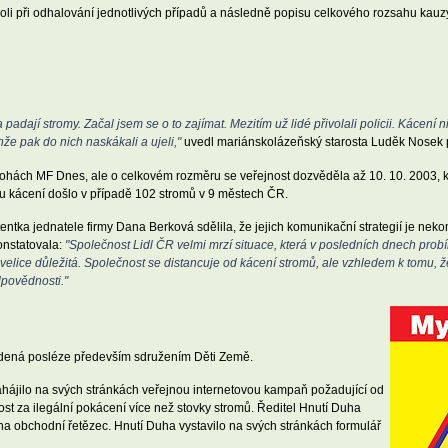
oli při odhalování jednotlivých případů a následně popisu celkového rozsahu kauz
 padají stromy. Začal jsem se o to zajímat. Mezitím už lidé přivolali policii. Kácení 
nže pak do nich naskákali a ujeli,"
uvedl mariánskolázeňský starosta Luděk Nosek 
řílohách MF Dnes, ale o celkovém rozměru se veřejnost dozvěděla až 10. 10. 2003,
mu kácení došlo v případě 102 stromů v 9 městech ČR.
entka jednatele firmy Dana Berková sdělila, že jejich komunikační strategií je neko
onstatovala:
"Společnost Lidl ČR velmi mrzí situace, která v posledních dnech prob
í velice důležitá. Společnost se distancuje od kácení stromů, ale vzhledem k tomu, 
dpovědnosti."
edená posléze především sdružením Děti Země.
hájilo na svých stránkách veřejnou internetovou kampaň požadující od
st za ilegální pokácení více než stovky stromů. Ředitel Hnutí Duha
 na obchodní řetězec. Hnutí Duha vystavilo na svých stránkách formulář