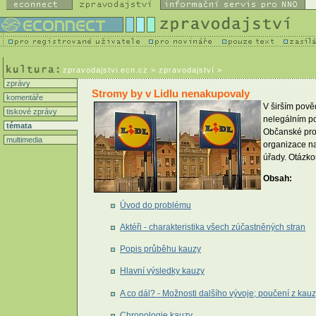
zpravodajstvi.ecn.cz
> zpravodajství >
zprávy
Stromy by v Lidlu nenakupovaly
komentáře
V širším pově
tiskové zprávy
nelegálním po
témata
Občanské prot
multimedia
organizace na
úřady. Otázkou
Obsah:
Úvod do problému
Aktéři - charakteristika všech zúčastněných stran
Popis průběhu kauzy
Hlavní výsledky kauzy
A co dál? - Možnosti dalšího vývoje; poučení z kau
Chronologie kauzy