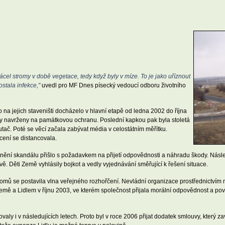
ácel stromy v době vegetace, tedy když byly v míze. To je jako uříznout
ostala infekce,"
uvedl pro MF Dnes písecký vedoucí odboru životního
a jejich staveništi docházelo v hlavní etapě od ledna 2002 do října
ly navrženy na památkovou ochranu. Poslední kapkou pak byla stoletá
tač. Poté se věcí začala zabývat média v celostátním měřítku.
cení se distancovala.
ejnění skandálu přišlo s požadavkem na přijetí odpovědnosti a náhradu škody. Ná
ě. Děti Země vyhlásily bojkot a vedly vyjednávání směřující k řešení situace.
omů se postavila vlna veřejného rozhořčení. Nevládní organizace prostřednictvím mé
emě a Lidlem v říjnu 2003, ve kterém společnost přijala morální odpovědnost a po
ly i v následujících letech. Proto byl v roce 2006 přijat dodatek smlouvy, který