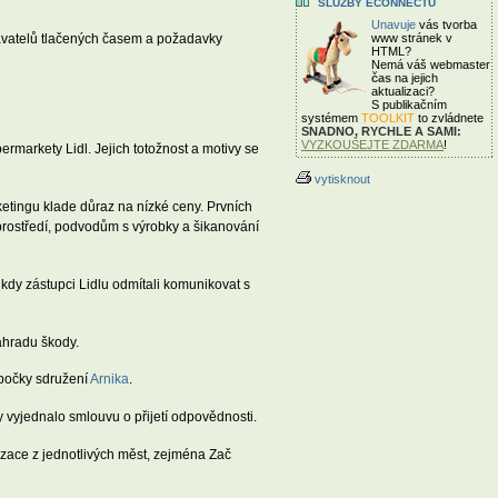
SLUŽBY ECONNECTU
Unavuje
vás tvorba
davatelů tlačených časem a požadavky
www stránek v
HTML?
Nemá váš webmaster
čas
na jejich
aktualizaci?
S publikačním
systémem
TOOLKIT
to zvládnete
SNADNO, RYCHLE A SAMI:
VYZKOUŠEJTE ZDARMA
!
rmarkety Lidl. Jejich totožnost a motivy se
vytisknout
ketingu klade důraz na nízké ceny. Prvních
prostředí, podvodům s výrobky a šikanování
 kdy zástupci Lidlu odmítali komunikovat s
náhradu škody.
obočky sdružení
Arnika
.
y vyjednalo smlouvu o přijetí odpovědnosti.
nizace z jednotlivých měst, zejména Zač