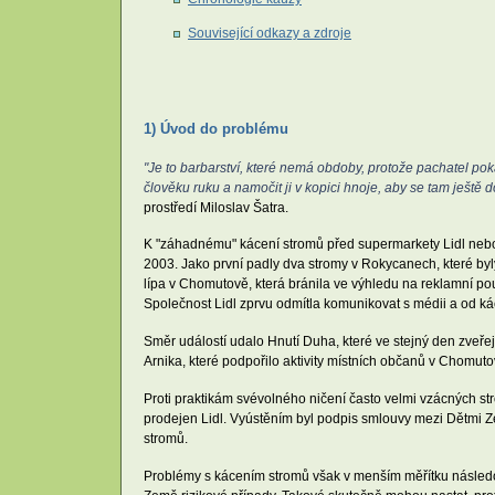
Související odkazy a zdroje
1) Úvod do problému
"Je to barbarství, které nemá obdoby, protože pachatel pok
člověku ruku a namočit ji v kopici hnoje, aby se tam ještě d
prostředí Miloslav Šatra.
K "záhadnému" kácení stromů před supermarkety Lidl nebo n
2003. Jako první padly dva stromy v Rokycanech, které by
lípa v Chomutově, která bránila ve výhledu na reklamní pou
Společnost Lidl zprvu odmítla komunikovat s médii a od ká
Směr událostí udalo Hnutí Duha, které ve stejný den zveř
Arnika, které podpořilo aktivity místních občanů v Chomutov
Proti praktikám svévolného ničení často velmi vzácných str
prodejen Lidl. Vyústěním byl podpis smlouvy mezi Dětmi Z
stromů.
Problémy s kácením stromů však v menším měřítku následova