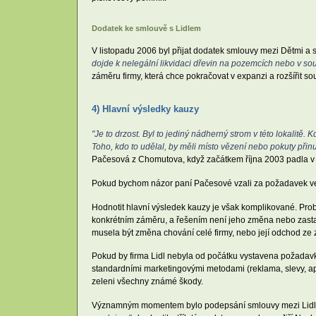
Dodatek ke smlouvě s Lidlem
V listopadu 2006 byl přijat dodatek smlouvy mezi Dětmi a 
dojde k nelegální likvidaci dřevin na pozemcích nebo v so
záměru firmy, která chce pokračovat v expanzi a rozšířit 
4) Hlavní výsledky kauzy
"Je to drzost. Byl to jediný nádherný strom v této lokalitě.
Toho, kdo to udělal, by měli místo vězení nebo pokuty přinu
Pačesová z Chomutova, když začátkem října 2003 padla v je
Pokud bychom názor paní Pačesové vzali za požadavek veře
Hodnotit hlavní výsledek kauzy je však komplikované. Prob
konkrétním záměru, a řešením není jeho změna nebo zastav
musela být změna chování celé firmy, nebo její odchod ze z
Pokud by firma Lidl nebyla od počátku vystavena požadavk
standardními marketingovými metodami (reklama, slevy, ap
zeleni všechny známé škody.
Významným momentem bylo podepsání smlouvy mezi Lid