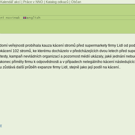
Kalendář akcí
|
Práce v NNO
|
Katalog odkazů
|
Občan
domí veřejnosti probíhala kauza kácení stromů před supermarkety firmy Lidl od p
kácení 102 stromů, ke kterému docházelo v předcházejících dvou letech před supe
esty, kampaň nevládních organizací a pozornost médií ukázaly, jaké jednání nebud
konec přiměly firmu k odpovědnosti a v případech nelegálního kácení následujícíc
 zůstává další průběh expanze firmy Lidl, stejně jako její podíl na kácení..
zy