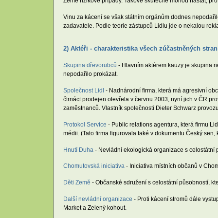
Země rizikové případy. Takové skutečně mohou nastat, pro
Vinu za kácení se však státním orgánům dodnes nepodařil
zadavatele. Podle teorie zástupců Lidlu jde o nekalou rek
2) Aktéři - charakteristika všech zúčastněných stran
Skupina dřevorubců
- Hlavním aktérem kauzy je skupina ne
nepodařilo prokázat.
Společnost Lidl
- Nadnárodní firma, která má agresivní obc
čtrnáct prodejen otevřela v červnu 2003, nyní jich v ČR p
zaměstnanců. Vlastník společnosti Dieter Schwarz provozu
Protokol Service
- Public relations agentura, která firmu L
médii. (Tato firma figurovala také v dokumentu Český sen, 
Hnutí Duha
- Nevládní ekologická organizace s celostátní p
Chomutovská iniciativa
- Iniciativa místních občanů v Chomu
Děti Země
- Občanské sdružení s celostátní působností, kt
Další nevládní organizace
- Proti kácení stromů dále vystu
Market a Zelený kohout.