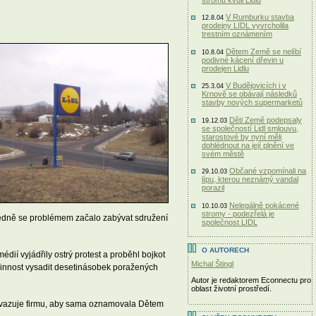
V Rumburku stavba
12.8.04
prodejny LIDL vyvrcholila
trestním oznámením
Dětem Země se nelíbí
10.8.04
podivné kácení dřevin u
prodejen Lidlu
V Budějovicích i v
25.3.04
Krnově se obávají následků
stavby nových supermarketů
Děti Země podepsaly
19.12.03
se společností Lidl smlouvu,
starostové by nyní měli
dohlédnout na její plnění ve
svém městě
Občané vzpomínali na
29.10.03
lípu, kterou neznámý vandal
porazil
Nelegálně pokácené
10.10.03
stromy - podezřelá je
sledně se problémem začalo zabývat sdružení
společnost LIDL
O AUTORECH
dií vyjádřily ostrý protest a proběhl bojkot
Michal Štingl
vinnost vysadit desetinásobek poražených
Autor je redaktorem Econnectu pro
oblast životní prostředí.
 zavazuje firmu, aby sama oznamovala Dětem