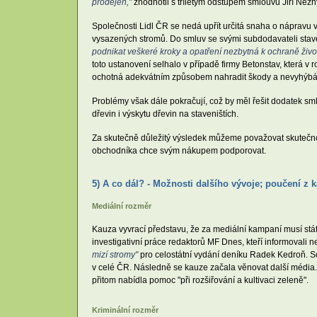
prodejen,"
zhodnotil s tříletým odstupem smlouvu Jiří Nez
Společnosti Lidl ČR se nedá upřít určitá snaha o nápravu 
vysazených stromů. Do smluv se svými subdodavateli stav
podnikat veškeré kroky a opatření nezbytná k ochraně životn
toto ustanovení selhalo v případě firmy Betonstav, která v 
ochotná adekvátním způsobem nahradit škody a nevyhýbá 
Problémy však dále pokračují, což by měl řešit dodatek s
dřevin i výskytu dřevin na staveništích.
Za skutečně důležitý výsledek můžeme považovat skutečnos
obchodníka chce svým nákupem podporovat.
5) A co dál? - Možnosti dalšího vývoje; poučení z 
Mediální rozměr
Kauza vyvrací představu, že za mediální kampaní musí stát
investigativní práce redaktorů MF Dnes, kteří informovali 
mizí stromy"
pro celostátní vydání deníku Radek Kedroň. So
v celé ČR. Následně se kauze začala věnovat další média.
přitom nabídla pomoc "při rozšiřování a kultivaci zeleně".
Kriminální rozměr