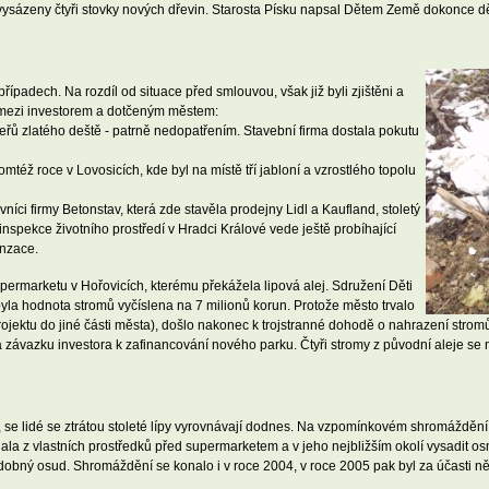
 vysázeny čtyři stovky nových dřevin. Starosta Písku napsal Dětem Země dokonce d
ípadech. Na rozdíl od situace před smlouvou, však již byli zjištěni a
é mezi investorem a dotčeným městem:
keřů zlatého deště - patrně nedopatřením. Stavební firma dostala pokutu
též roce v Lovosicích, kde byl na místě tří jabloní a vzrostlého topolu
íci firmy Betonstav, která zde stavěla prodejny Lidl a Kaufland, stoletý
nspekce životního prostředí v Hradci Králové vede ještě probíhající
enzace.
rmarketu v Hořovicích, kterému překážela lipová alej. Sdružení Děti
a hodnota stromů vyčíslena na 7 milionů korun. Protože město trvalo
 projektu do jiné části města), došlo nakonec k trojstranné dohodě o nahrazení str
ávazku investora k zafinancování nového parku. Čtyři stromy z původní aleje se n
, se lidé se ztrátou stoleté lípy vyrovnávají dodnes. Na vzpomínkovém shromážděn
la z vlastních prostředků před supermarketem a v jeho nejbližším okolí vysadit os
dobný osud. Shromáždění se konalo i v roce 2004, v roce 2005 pak byl za účasti n