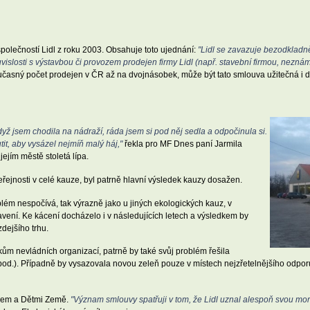
společností Lidl z roku 2003. Obsahuje toto ujednání:
"Lidl se zavazuje bezodkladn
uvislosti s výstavbou či provozem prodejen firmy Lidl (např. stavební firmou, nezn
současný počet prodejen v ČR až na dvojnásobek, může být tato smlouva užitečná i
 Když jsem chodila na nádraží, ráda jsem si pod něj sedla a odpočinula si.
tit, aby vysázel nejmíň malý háj,"
řekla pro MF Dnes paní Jarmila
jím městě stoletá lípa.
jnosti v celé kauze, byl patrně hlavní výsledek kauzy dosažen.
lém nespočívá, tak výrazně jako u jiných ekologických kauz, v
ení. Ke kácení docházelo i v následujících letech a výsledkem by
dejšího trhu.
ům nevládních organizací, patrně by také svůj problém řešila
od.). Případně by vysazovala novou zeleň pouze v místech nejzřetelnějšího odporu
lem a Dětmi Země.
"Význam smlouvy spatřuji v tom, že Lidl uznal alespoň svou mor