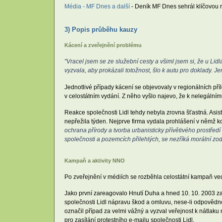
Média - MF Dnes a další
- Deník MF Dnes sehrál klíčovou r
3) Popis průběhu kauzy
Kácení a zveřejnění problému
"Vracel jsem se ze služební cesty a všiml jsem si, že u Lidla
vyzvala, aby prokázali totožnost, šlo k autu pro doklady. Je
Jednotlivé případy kácení se objevovaly v regionálních p
v celostátním vydání. Z něho vyšlo najevo, že k nelegální
Reakce společnosti Lidl tehdy nebyla zrovna šťastná. Asist
nepřežila týden. Nejprve firma vydala prohlášení v němž k
ochrana přírody a tvorba urbanisticky přívětivého prostřed
společnosti a pozemcích přilehlých, se nezříká morální zo
Kampaň a aktivity NNO
Po zveřejnění v médiích se rozběhla celostátní kampaň v
Jako první zareagovalo Hnutí Duha a hned 10. 10. 2003 za
společnosti Lidl nápravu škod a omluvu, nese-li odpovědno
označil případ za velmi vážný a vyzval veřejnost k nátlaku
pro zasílání protestního e-mailu společnosti Lidl.