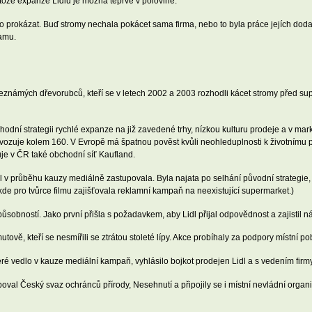
tože expanze Lidlu je možná teprve v polovině.
o prokázat. Buď stromy nechala pokácet sama firma, nebo to byla práce jejích do
lamu.
známých dřevorubců, kteří se v letech 2002 a 2003 rozhodli kácet stromy před supe
hodní strategii rychlé expanze na již zavedené trhy, nízkou kulturu prodeje a v mar
rovozuje kolem 160. V Evropě má špatnou pověst kvůli neohleduplnosti k životnímu 
je v ČR také obchodní síť Kaufland.
idl v průběhu kauzy mediálně zastupovala. Byla najata po selhání původní strategie,
kde pro tvůrce filmu zajišťovala reklamní kampaň na neexistující supermarket.)
ůsobností. Jako první přišla s požadavkem, aby Lidl přijal odpovědnost a zajistil 
tově, kteří se nesmířili se ztrátou stoleté lípy. Akce probíhaly za podpory místní p
eré vedlo v kauze mediální kampaň, vyhlásilo bojkot prodejen Lidl a s vedením firm
poval Český svaz ochránců přírody, Nesehnutí a připojily se i místní nevládní orga