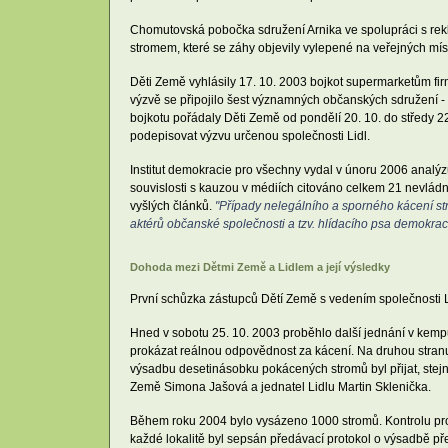
Chomutovská pobočka sdružení Arnika ve spolupráci s rek
stromem, které se záhy objevily vylepené na veřejných mís
Děti Země vyhlásily 17. 10. 2003 bojkot supermarketům firm
výzvě se připojilo šest významných občanských sdružení - 
bojkotu pořádaly Děti Země od pondělí 20. 10. do středy 2
podepisovat výzvu určenou společnosti Lidl.
Institut demokracie pro všechny vydal v únoru 2006 analýzu
souvislosti s kauzou v médiích citováno celkem 21 nevládní
vyšlých článků.
"Případy nelegálního a sporného kácení strom
aktérů občanské společnosti a tzv. hlídacího psa demokrac
Dohoda mezi Dětmi Země a Lidlem a její výsledky
První schůzka zástupců Dětí Země s vedením společnosti L
Hned v sobotu 25. 10. 2003 proběhlo další jednání v kempu 
prokázat reálnou odpovědnost za kácení. Na druhou stranu 
výsadbu desetinásobku pokácených stromů byl přijat, ste
Země Simona Jašová a jednatel Lidlu Martin Sklenička.
Během roku 2004 bylo vysázeno 1000 stromů. Kontrolu prová
každé lokalitě byl sepsán předávací protokol o výsadbě př