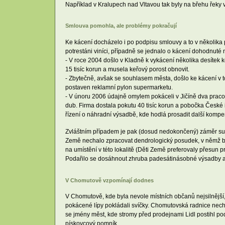
Například v Kralupech nad Vltavou tak byly na břehu řeky
Smlouva pomohla, ale problémy pokračují
Ke kácení docházelo i po podpisu smlouvy a to v několika př
potrestáni viníci, případně se jednalo o kácení dohodnut
- V roce 2004 došlo v Kladně k vykácení několika desítek 
15 tisíc korun a musela keřový porost obnovit.
- Zbytečně, avšak se souhlasem města, došlo ke kácení v tom
postaven reklamní pylon supermarketu.
- V únoru 2006 údajně omylem pokáceli v Jičíně dva pracovn
dub. Firma dostala pokutu 40 tisíc korun a pobočka České i
řízení o náhradní výsadbě, kde hodlá prosadit další komp
Zvláštním případem je pak (dosud nedokončený) záměr supe
Země nechalo zpracovat dendrologický posudek, v němž byl
na umístění v této lokalitě (Děti Země preferovaly přesun
Podařilo se dosáhnout zhruba padesátinásobné výsadby a z
V Chomutově vzpomínají dodnes
V Chomutově, kde byla nevole místních občanů nejsilnější
pokácené lípy pokládali svíčky. Chomutovská radnice necha
se jmény měst, kde stromy před prodejnami Lidl postihl po
pískovcový pomník.