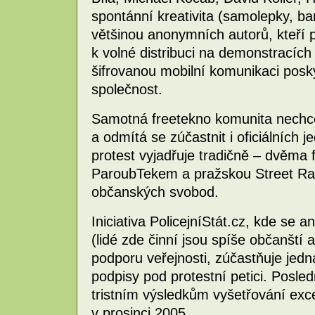
spontánní kreativita (samolepky, ba
většinou anonymních autorů, kteří po
k volné distribuci na demonstracích
šifrovanou mobilní komunikaci posky
společnost.
Samotná freetekno komunita nechce
a odmítá se zúčastnit i oficiálních je
protest vyjadřuje tradičně – dvěma 
ParoubTekem a pražskou Street Ra
občanských svobod.
Iniciativa PolicejníStát.cz, kde se 
(lidé zde činní jsou spíše občanští a
podporu veřejnosti, zúčastňuje jed
podpisy pod protestní petici. Posled
tristním výsledkům vyšetřování exce
v prosinci 2005.