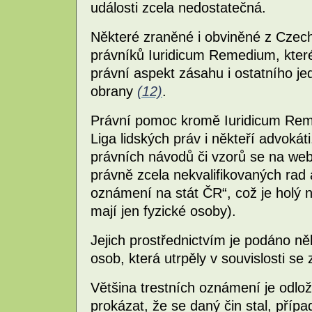
události zcela nedostatečná.
Některé zraněné i obviněné z Czec
právníků Iuridicum Remedium, kter
právní aspekt zásahu i ostatního je
obrany
(12)
.
Právní pomoc kromě Iuridicum Reme
Liga lidských práv i někteří advokát
právních návodů či vzorů se na webu 
právně zcela nekvalifikovaných rad 
oznámení na stát ČR“, což je holý 
mají jen fyzické osoby).
Jejich prostřednictvím je podáno ně
osob, která utrpěly v souvislosti s
Většina trestních oznámení je odlo
prokázat, že se daný čin stal, přípa