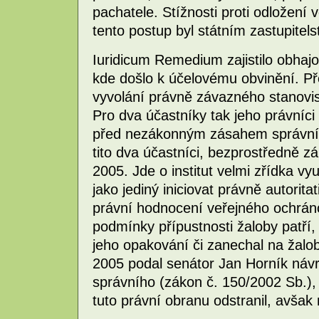
pachatele. Stížnosti proti odložení 
tento postup byl státním zastupitel
Iuridicum Remedium zajistilo obhaj
kde došlo k účelovému obvinění. Př
vyvolání právně závazného stanovi
Pro dva účastníky tak jeho právníci
před nezákonným zásahem správníh
tito dva účastníci, bezprostředně z
2005. Jde o institut velmi zřídka v
jako jediný iniciovat právně autorita
právní hodnocení veřejného ochránc
podmínky přípustnosti žaloby patří, 
jeho opakování či zanechal na žalob
2005 podal senátor Jan Horník návr
správního (zákon č. 150/2002 Sb.),
tuto právní obranu odstranil, avšak