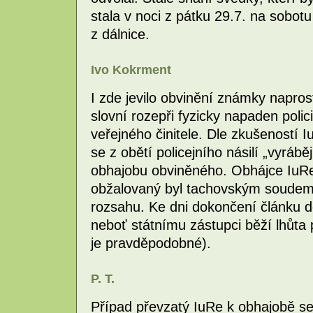
stala v noci z pátku 29.7. na sobo
z dálnice.
Ivo Kokrment
I zde jevilo obvinění známky napros
slovní rozepři fyzicky napaden poli
veřejného činitele. Dle zkušeností Iu
se z obětí policejního násilí „vyráběj
obhajobu obviněného. Obhájce IuRe
obžalovaný byl tachovským soudem
rozsahu. Ke dni dokončení článku 
neboť státnímu zástupci běží lhůta 
je pravděpodobné).
P. T.
Případ převzatý IuRe k obhajobě se 