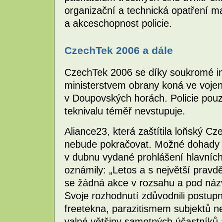
organizační a technická opatření maj
a akceschopnost policie.
CzechTek 2006 a dále
CzechTek 2006 se díky soukromé ini
ministerstvem obrany koná ve voje
v Doupovských horách. Policie pouz
teknivalu téměř nevstupuje.
Aliance23, která zaštítila loňský Cz
nebude pokračovat. Možné dohady o
v dubnu vydané prohlášení hlavníc
oznámily: „Letos a s největší prav
se žádná akce v rozsahu a pod n
Svoje rozhodnutí zdůvodnili postup
freetekna, parazitismem subjektů n
valné většiny samotných účastníků