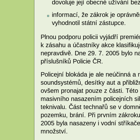
dovoluje její obecné užívání bez
informací, že zákrok je oprávně
vyhodnotil státní zástupce.
Plnou podporu policii vyjádří premi
k zásahu a účastníky akce klasifiku
nepravdivě. Dne 29. 7. 2005 bylo n
příslušníků Policie ČR.
Policejní blokáda je ale neúčinná a
soundsystémů, desítky aut a přibližně
ovšem pronajat pouze z části. Této 
masivního nasazením policejních s
teknivalu. Část technařů se v domn
pozemku, brání. Při prvním zákroku
2005 byla nasazeny i vodní stříka
množství.