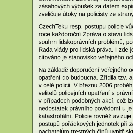
zásahových výbušek za datem expir
zveličuje útoky na policisty ze stran
CzechTeku resp. postupu policie vůč
roce každoroční Zpráva o stavu lids
souhrn lidskoprávních problémů, po
Rada vlády pro lidská práva. I zde j
citováno je stanovisko veřejného o
Na základě doporučení veřejného och
opatření do budoucna. Zřídila tzv. an
v celé policii. V březnu 2006 probě
velitelů policejních opatření s prá
v případech podobných akcí, což lze
nedostatek právního povědomí u je u 
katastrofální. Policie rovněž avizuj
postupů pořádkových jednotek při zá
pachatelům trestných činů uvnitř sku