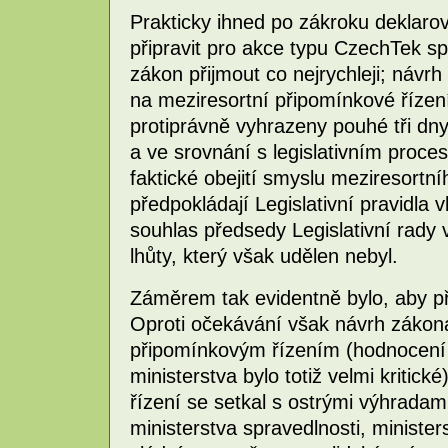
Prakticky ihned po zákroku deklarov
připravit pro akce typu CzechTek sp
zákon přijmout co nejrychleji; návrh 
na meziresortní připomínkové řízení
protiprávně vyhrazeny pouhé tři dny
a ve srovnání s legislativním proc
faktické obejití smyslu meziresortní
předpokládají Legislativní pravidla 
souhlas předsedy Legislativní rady
lhůty, který však udělen nebyl.
Záměrem tak evidentně bylo, aby př
Oproti očekávání však návrh zákona
připomínkovým řízením (hodnocení 
ministerstva bylo totiž velmi kriti
řízení se setkal s ostrými výhradam
ministerstva spravedlnosti, minister