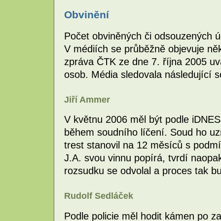
Obvinění
Počet obviněných či odsouzených ú
V médiích se průběžně objevuje něko
zpráva ČTK ze dne 7. října 2005 uv
osob. Média sledovala následující 
Jiří Ammer
V květnu 2006 měl být podle iDNE
během soudního líčení. Soud ho uzna
trest stanovil na 12 měsíců s pod
J.A. svou vinnu popírá, tvrdí naopak
rozsudku se odvolal a proces tak b
Rudolf Sedláček
Podle policie měl hodit kámen po zas