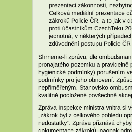
prezentaci zákonnosti, nezbytno
Celková mediální prezentace d
zákroků Policie ČR, a to jak v 
proti účastníkům CzechTeku 200
jednotná, v některých případec
zdůvodnění postupu Policie ČR s
Shrneme-li zprávu, dle ombudsmana 
pronajatého pozemku a pravidelně p
hygienické podmínky) porušením veř
podmínky pro jeho obnovení. Způsob,
nepřiměřeným. Stanovisko ombusma
kvalitně podložené povšechně akce
Zpráva Inspekce ministra vnitra si 
„zákrok byl z celkového pohledu op
nedostatky“. Zpráva přiznává chyby
dokumentace zákroků, naopak odmí