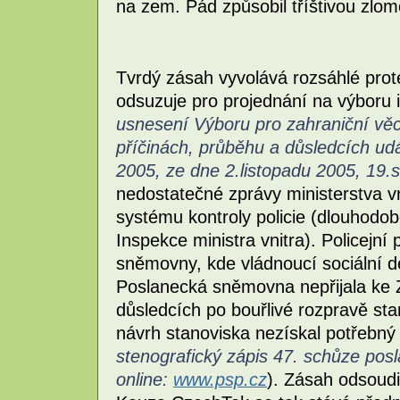
na zem. Pád způsobil tříštivou zlo
Tvrdý zásah vyvolává rozsáhlé prote
odsuzuje pro projednání na výboru i
usnesení Výboru pro zahraniční věc
příčinách, průběhu a důsledcích ud
2005, ze dne 2.listopadu 2005, 19.
nedostatečné zprávy ministerstva v
systému kontroly policie (dlouhodob
Inspekce ministra vnitra). Policejní
sněmovny, kde vládnoucí sociální d
Poslanecká sněmovna nepřijala ke 
důsledcích po bouřlivé rozpravě sta
návrh stanoviska nezískal potřebný 
stenografický zápis 47. schůze po
online:
www.psp.cz
). Zásah odsoudi