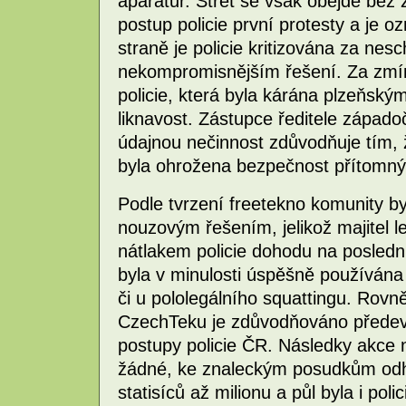
aparatur. Střet se však obejde bez 
postup policie první protesty a je
straně je policie kritizována za nes
nekompromisnějším řešení. Za zmí
policie, která byla kárána plzeňský
liknavost. Zástupce ředitele západo
údajnou nečinnost zdůvodňuje tím,
byla ohrožena bezpečnost přítomný
Podle tvrzení freetekno komunity 
nouzovým řešením, jelikož majitel
nátlakem policie dohodu na poslední 
byla v minulosti úspěšně používána
či u pololegálního squattingu. Rovn
CzechTeku je zdůvodňováno předev
postupy policie ČR. Následky akce 
žádné, ke znaleckým posudkům odh
statisíců až milionu a půl byla i pol