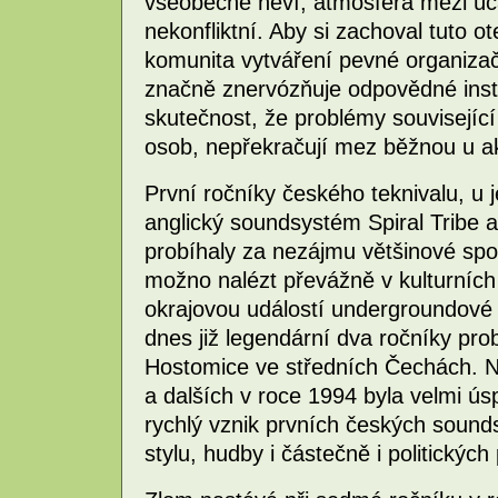
všeobecně neví, atmosféra mezi účas
nekonfliktní. Aby si zachoval tuto o
komunita vytváření pevné organizač
značně znervózňuje odpovědné institu
skutečnost, že problémy souvisejíc
osob, nepřekračují mez běžnou u a
První ročníky českého teknivalu, u j
anglický soundsystém Spiral Tribe 
probíhaly za nezájmu většinové spo
možno nalézt převážně v kulturních 
okrajovou událostí undergroundové 
dnes již legendární dva ročníky pro
Hostomice ve středních Čechách. N
a dalších v roce 1994 byla velmi ús
rychlý vznik prvních českých sound
stylu, hudby i částečně i politických