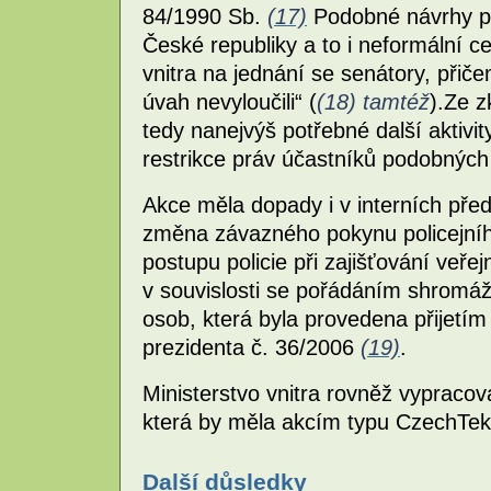
84/1990 Sb.
(17)
Podobné návrhy pr
České republiky a to i neformální c
vnitra na jednání se senátory, přič
úvah nevyloučili“ (
(18) tamtéž
).Ze 
tedy nanejvýš potřebné další aktivit
restrikce práv účastníků podobných
Akce měla dopady i v interních před
změna závazného pokynu policejního
postupu policie při zajišťování veř
v souvislosti se pořádáním shromáž
osob, která byla provedena přijetí
prezidenta č. 36/2006
(19)
.
Ministerstvo vnitra rovněž vypraco
která by měla akcím typu CzechTek 
Další důsledky