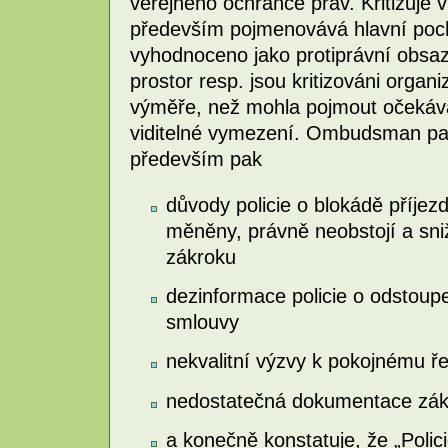
veřejného ochránce práv. Kritizuje v 
především pojmenovává hlavní pochy
vyhodnoceno jako protiprávní obs
prostor resp. jsou kritizováni organ
výměře, než mohla pojmout očekávan
viditelné vymezení. Ombudsman pak
především pak
důvody policie o blokádě příje
měněny, právně neobstojí a sn
zákroku
dezinformace policie o odstou
smlouvy
nekvalitní výzvy k pokojnému ře
nedostatečná dokumentace zá
a konečně konstatuje, že „Polic