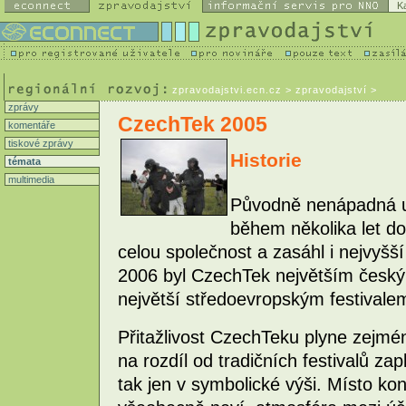
K
zpravodajstvi.ecn.cz
> zpravodajství >
zprávy
CzechTek 2005
komentáře
tiskové zprávy
Historie
témata
multimedia
Původně nenápadná u
během několika let do
celou společnost a zasáhl i nejvyšší 
2006 byl CzechTek největším českým
největší středoevropským festivalem 
Přitažlivost CzechTeku plyne zejmén
na rozdíl od tradičních festivalů za
tak jen v symbolické výši. Místo ko