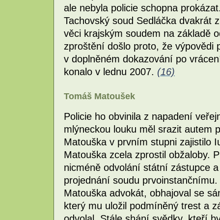
ale nebyla policie schopna prokázat
Tachovský soud Sedláčka dvakrát zp
věci krajským soudem na základě o
zproštění došlo proto, že výpovědi p
v doplněném dokazování po vrácení
konalo v lednu 2007.
(16)
Tomáš Matoušek
Policie ho obvinila z napadení veřejn
mlýneckou louku měl srazit autem 
Matouška v prvním stupni zajistilo
Matouška zcela zprostil obžaloby. P
nicméně odvolání státní zástupce a
projednání soudu prvoinstančnímu.
Matouška advokát, obhajoval se sá
který mu uložil podmíněný trest a z
odvolal. Stále shání svědky, kteří by