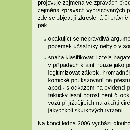
projevuje zejména ve zprávách pře
zejména zprávách vypracovaných pro 
zde se objevují zkreslená či právn
pak
opakující se nepravdivá argum
pozemek účastníky nebylo v so
snaha klasifikovat i zcela bagat
v případech krajní nouze jako p
legitimizovat zákrok „hromadné
komické poukazování na přestu
apod.- s odkazem na evidenci p
fakticky lesní porost není či o
vozů přijíždějících na akci),i č
jakýchkoli skutkových tvrzení.
Na konci ledna 2006 vychází dlouh