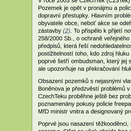
V roce 2003 se CzechTek (C23Tek) 
Pozemek je opět v pronájmu a polic
dopravní přestupky. Hlavním problé
obyvatele obce, neboť akce se odeh
zástavby
(2)
. To přispělo k přijetí 
258/2000 Sb., o ochraně veřejného 
předpisů, která řeší nedohledatelno
postižitelností toho, kdo zdroj hluku
poprvé šetří ombudsman, který jej 
ale upozorňuje na překračování hluk
Obsazení pozemků s nejasnými vla
Boněnova je předzvěstí problémů v 
CzechTeku proběhne ještě bez probl
poznamenány pokusy policie freepar
MfD ministr vnitra a designovaný pr
Poprvé jsou nasazení těžkooděnci, 