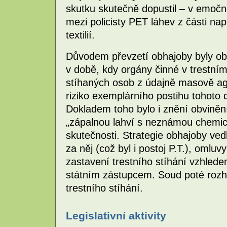
skutku skutečně dopustil – v emoč
mezi policisty PET láhev z části n
textilií.
Důvodem převzetí obhajoby byly ob
v době, kdy orgány činné v trestní
stíhaných osob z údajně masově agr
riziko exemplárního postihu tohoto
Dokladem toho bylo i znění obvinění 
„zápalnou lahví s neznámou chemic
skutečnosti. Strategie obhajoby ved
za něj (což byl i postoj P.T.), oml
zastavení trestního stíhání vzhled
státním zástupcem. Soud poté roz
trestního stíhání.
Legislativní aktivity