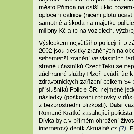
město Přimda na další úklid pozem
oplocení dálnice (ničení plotu účast
samotné a škoda na majetku policie 
miliony Kč a to na vozidlech, výzbroj
Výsledkem největšího policejního 
2002 jsou desítky zraněných na obou
sebemenší zranění ve vlastních řa
straně účastníků CzechTeku se nepod
záchranné služby Plzeň uvádí, že k 
zdravotnických zařízení celkem 34 os
příslušníků Policie ČR. nejméně jed
následky (poškození rohovky v důs
z bezprostřední blízkosti). Další vá
Romaně Krátké zasahující policista zl
Dívka byla v přímém ohrožení život
internetový deník Aktuálně.cz
(7)
. E