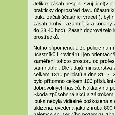
Jelikož zásah nesplnil svůj účel(v je
prakticky doprostřed davu účastník
louku začali účastníci vracet ), byl
zásah druhý, razantnější a konaný v
do 23,40 hod). Zásah doprovázelo i
prostředků.
Nutno připomenout, že policie na m
účastníků i novinářů i jen orientačn
zaměření tohoto prostoru od profesi
sám nabídl. Dle údajů ministerstva 
celkem 1310 policistů a dne 31. 7. 
bylo přítomno celkem 106 příslušní
dobrovolných hasičů. Náklady na poli
Škoda způsobená akcí a zákrokem by
louka nebyla viditelně poškozena a
uklizena, uvedena jako zhruba 800 
nájemce sousedního pozemku, zhru