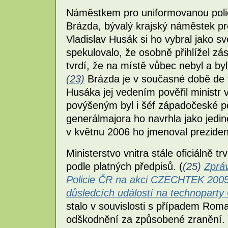
Náměstkem pro uniformovanou polic
Brázda, bývalý krajský náměstek pro
Vladislav Husák si ho vybral jako 
spekulovalo, že osobně přihlížel zá
tvrdí, že na místě vůbec nebyl a by
(23)
Brázda je v současné době de f
Husáka jej vedením pověřil ministr 
povýšeným byl i šéf západočeské po
generálmajora ho navrhla jako jedin
v květnu 2006 ho jmenoval prezide
Ministerstvo vnitra stále oficiálně 
podle platných předpisů. (
(25)
Zpráv
Policie ČR na akci CZECHTEK 200
důsledcích událostí na technopart
stalo v souvislosti s případem Roma
odškodnění za způsobené zranění. J