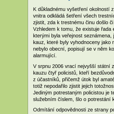
K důkladnému vyšetření okolností 
vnitra odkládá šetření všech trestn
zjistit, zda k trestnému činu došlo či
Vzhledem k tomu, že existuje řada
kterými byla veřejnost seznámena, 
kauz, které byly vyhodnoceny jako r
nebylo obecní, popisují se v něm ko
alarmující.
V srpnu 2006 vrací nejvyšší státní 
kauzu čtyř policistů, kteří bezdůvod
z účastníků, přičemž útok byl amat
totiž nepodařilo zjistit jejich totožnos
Jediným potrestaným policistou je t
služebním číslem, šlo o potrestání
Odmítání odpovědnosti ze strany poli