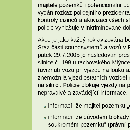
majitele pozemků i potencionální ú
vydán rozkaz policejního prezidenta
kontroly cizinců a aktivizaci všech s
policie vyhlašuje v inkriminované d
Akce je jako každý rok avizována b
Sraz části soundsystémů a vozů v Pl
pátek 29.7.2005 je následován př
silnice č. 198 u tachovského Mlýnc
(uvíznutí vozu při vjezdu na louku 
znemožnila vjezd ostatních vozidel
na silnici. Policie blokuje vjezdy n
nepravdivé a zavádějící informace,
informací, že majitel pozemku 
informací, že důvodem blokády
soukromém pozemku“ (právní p