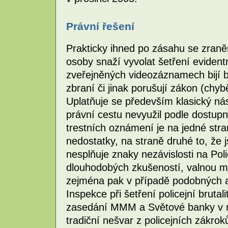
Právní řešení
Prakticky ihned po zásahu se zraněn
osoby snaží vyvolat šetření evidentn
zveřejněných videozáznamech bijí be
zbraní či jinak porušují zákon (chybě
Uplatňuje se především klasický nás
právní cestu nevyužil podle dostup
trestních oznámení je na jedné stran
nedostatky, na straně druhé to, že 
nesplňuje znaky nezávislosti na Pol
dlouhodobých zkušeností, valnou mot
zejména pak v případě podobných ak
Inspekce při šetření policejní bruta
zasedání MMM a Světové banky v roc
tradiční nešvar z policejních zákro