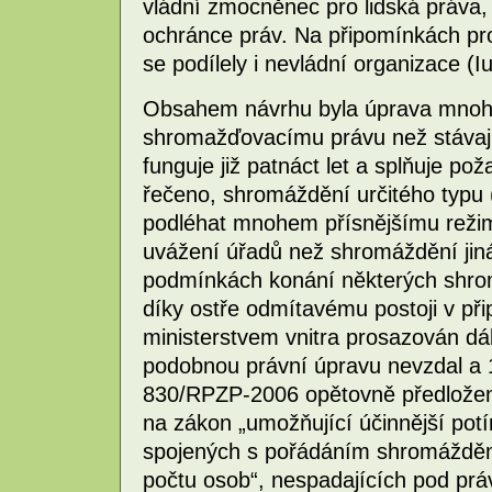
vládní zmocněnec pro lidská práva,
ochránce práv. Na připomínkách pr
se podílely i nevládní organizace (I
Obsahem návrhu byla úprava mnohem
shromažďovacímu právu než stávají
funguje již patnáct let a splňuje po
řečeno, shromáždění určitého typu 
podléhat mnohem přísnějšímu režim
uvážení úřadů než shromáždění jiná
podmínkách konání některých shro
díky ostře odmítavému postoji v př
ministerstvem vnitra prosazován dá
podobnou právní úpravu nevzdal a 1
830/RPZP-2006 opětovně předložen 
na zákon „umožňující účinnější potí
spojených s pořádáním shromáždění 
počtu osob“, nespadajících pod pr