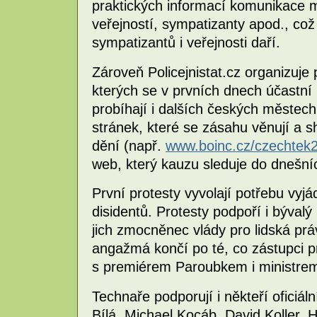
praktických informací komunikace 
veřejností, sympatizanty apod., což
sympatizantů i veřejnosti daří.
Zároveň Policejnistat.cz organizuje
kterých se v prvních dnech účastní n
probíhají i dalších českých městech
stránek, které se zásahu věnují a 
dění (např.
www.boinc.cz/czechtek
web, který kauzu sleduje do dnešní
První protesty vyvolají potřebu vyj
disidentů. Protesty podpoří i bývalý
jich zmocněnec vlády pro lidská pr
angažmá končí po té, co zástupci pr
s premiérem Paroubkem i ministrem
Technaře podporují i někteří oficiál
Bílá, Michael Kocáb, David Koller, 