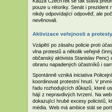
Kauza CzechTek se tak stává předm
pouze u rétoriky. Senát i prezident 
nikdy odpovídající odpověď, ale po
nevěnovali.
Aktivizace veřejnosti a protest
Vzápětí po zásahu policie proti úč
vlna protestů a několik veřejně činn
občanský aktivista Stanislav Penc) 
obranu napadených účastníků i sam
Spontánně vzniká iniciativa Policejn
koordinovat protestní hnutí. V prvn
řadu rozhodujících důkazů, které usvě
hájí z nepravdivých tvrzení. Na w
dokazující hrubé excesy policistů, kte
média. Web má ambice stát se por