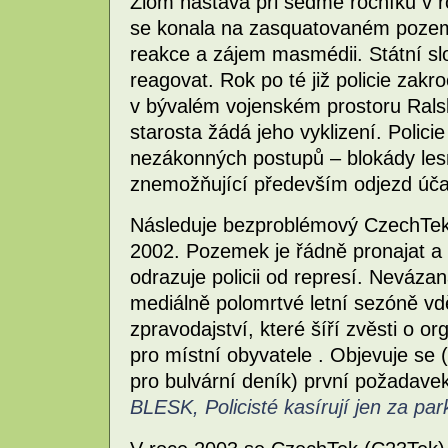
Zlom nastává při sedmé ročníku v r
se konala na zasquatovaném pozemk
reakce a zájem masmédii. Státní sl
reagovat. Rok po té již policie zak
v bývalém vojenském prostoru Ral
starosta žádá jeho vyklizení. Polici
nezákonných postupů – blokády lesn
znemožňující především odjezd úča
Následuje bezproblémový CzechTek 
2002. Pozemek je řádně pronajat a p
odrazuje policii od represí. Neváza
mediálně polomrtvé letní sezóně v
zpravodajství, které šíří zvěsti o o
pro místní obyvatele . Objevuje se
pro bulvární deník) první požadavek
BLESK, Policisté kasírují jen za par