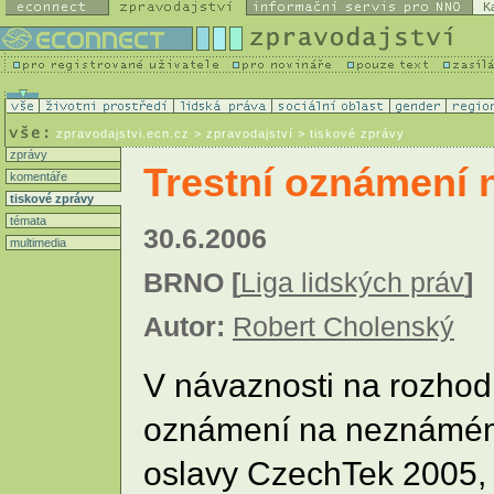
K
zpravodajstvi.ecn.cz
> zpravodajství > tiskové zprávy
zprávy
Trestní oznámení n
komentáře
tiskové zprávy
témata
30.6.2006
multimedia
BRNO [
Liga lidských práv
]
Autor:
Robert Cholenský
V návaznosti na rozhodn
oznámení na neznámémho
oslavy CzechTek 2005, 