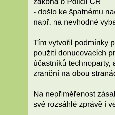
zákona o Policii ČR
- došlo ke špatnému n
např. na nevhodné vyba
Tím vytvořil podmínky 
použití donucovacích pr
účastníků technoparty, 
zranění na obou straná
Na nepřiměřenost zásahu
své rozsáhlé zprávě i v