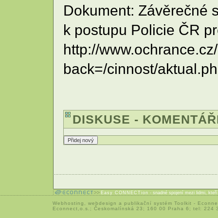
Dokument: Závěrečné s
k postupu Policie ČR p
http://www.ochrance.c
back=/cinnost/aktual.
DISKUSE - KOMENTÁŘ
Easy CONNECTion
- snadné spojení mezi lidmi, kteř
Webhosting
,
webdesign
a
publikační systém Toolkit
-
Econne
Econnect,o.s.; Českomalínská 23; 160 00 Praha 6; tel: 224