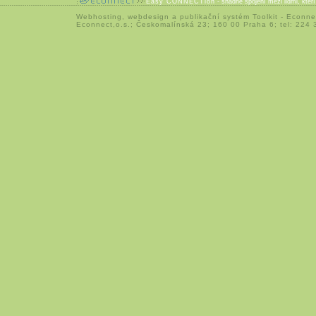
Easy CONNECTion
- snadné spojení mezi lidmi, kteř
Webhosting
,
webdesign
a
publikační systém Toolkit
-
Econne
Econnect,o.s.; Českomalínská 23; 160 00 Praha 6; tel: 224