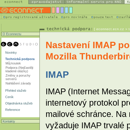
K
[
econnect.ecn.cz
> t
O Econnectu
Nastavení IMAP po
Novinky
Mozilla Thunderbi
Technická podpora
Můj koutek
Podpora (Nejčastěji
kladené otázky)
IMAP
Změny a poruchy
serverů
Nahlášení závady
IMAP (Internet Messag
Přehled služeb
Ceník
internetový protokol pr
Objednávka služeb
Reference
mailové schránce. Na 
Kontakty
vyžaduje IMAP trvalé př