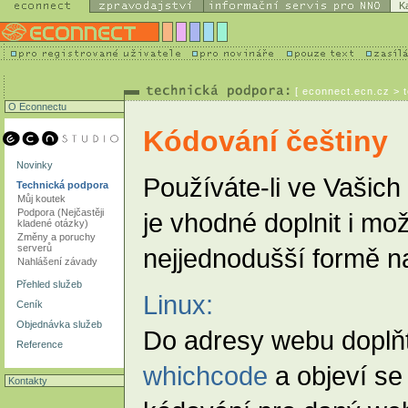
K
[
econnect.ecn.cz
> t
O Econnectu
Kódování češtiny
Novinky
Používáte-li ve Vašich
Technická podpora
Můj koutek
Podpora (Nejčastěji
je vhodné doplnit i mo
kladené otázky)
Změny a poruchy
serverů
nejjednodušší formě na
Nahlášení závady
Přehled služeb
Linux:
Ceník
Objednávka služeb
Do adresy webu doplňt
Reference
whichcode
a objeví s
Kontakty