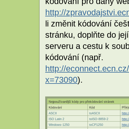
kódování pro daný web
http://zpravodajstvi.e
li změnit kódování češ
stránku, doplňte do je
serveru a cestu k soub
kódování (např.
http://econnect.ecn.cz
x=73090
).
Nejpoužívanější kódy pro překódování stránek
Kódování
Kód
Příkl
ASCII
toASCII
http
ISO Latin 2
toISO-8859-2
http
Windows-1250
toCP1250
http