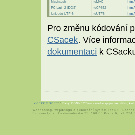
Macintosh
toMAC
http
PC Latin 2 (DOS)
toCP852
http
Unicode UTF-8
toUTF8
http
Pro změnu kódování 
CSacek
. Více informa
dokumentaci
k CSacku
Easy CONNECTion
- snadné spojení mezi lidmi, kteř
Webhosting
,
webdesign
a
publikační systém Toolkit
-
Econne
Econnect,o.s.; Českomalínská 23; 160 00 Praha 6; tel: 224