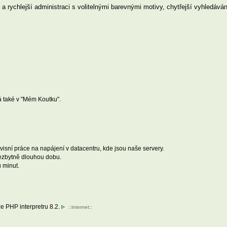
a rychlejší administraci s volitelnými barevnými motivy, chytřejší vyhledávání
á také v "Mém Koutku".
isní práce na napájení v datacentru, kde jsou naše servery.
nezbytně dlouhou dobu.
 minut.
e PHP interpretru 8.2.
::
internet
::