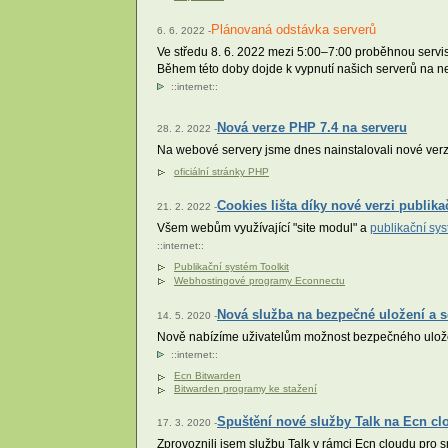
Plánovaná odstávka serverů
6. 6. 2022 -
Ve středu 8. 6. 2022 mezi 5:00–7:00 proběhnou servis
Během této doby dojde k vypnutí našich serverů na 
::
internet
::
Nová verze PHP 7.4 na serveru
28. 2. 2022 -
Na webové servery jsme dnes nainstalovali nové verz
oficiální stránky PHP
Cookies lišta díky nové verzi publik
21. 2. 2022 -
Všem webům využívající "site modul" a
publikační sys
::
internet
::
Publikační systém Toolkit
Webhostingové programy Econnectu
Nová služba na bezpečné uložení a sd
14. 5. 2020 -
Nově nabízíme uživatelům možnost bezpečného uložení
::
internet
::
Ecn Bitwarden
Bitwarden programy ke stažení
Spuštění nové služby Talk na Ecn cl
17. 3. 2020 -
Zprovoznili jsem službu Talk v rámci Ecn cloudu pro 