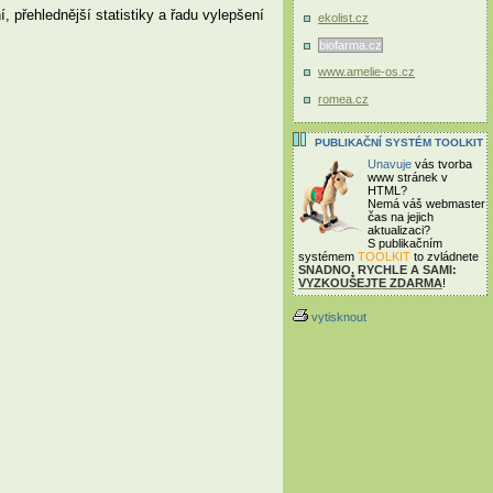
, přehlednější statistiky a řadu vylepšení
ekolist.cz
biofarma.cz
www.amelie-os.cz
romea.cz
PUBLIKAČNÍ SYSTÉM TOOLKIT
Unavuje
vás tvorba
www stránek v
HTML?
Nemá váš webmaster
čas
na jejich
aktualizaci?
S publikačním
systémem
TOOLKIT
to zvládnete
SNADNO, RYCHLE A SAMI:
VYZKOUŠEJTE ZDARMA
!
vytisknout