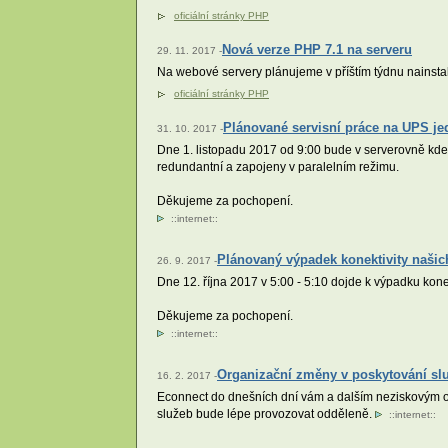
oficiální stránky PHP
Nová verze PHP 7.1 na serveru
29. 11. 2017 -
Na webové servery plánujeme v příštím týdnu nainstal
oficiální stránky PHP
Plánované servisní práce na UPS j
31. 10. 2017 -
Dne 1. listopadu 2017 od 9:00 bude v serverovně kde
redundantní a zapojeny v paralelním režimu.
Děkujeme za pochopení.
::
internet
::
Plánovaný výpadek konektivity našic
26. 9. 2017 -
Dne 12. října 2017 v 5:00 - 5:10 dojde k výpadku kon
Děkujeme za pochopení.
::
internet
::
Organizační změny v poskytování sl
16. 2. 2017 -
Econnect do dnešních dní vám a dalším neziskovým org
služeb bude lépe provozovat odděleně.
::
internet
::