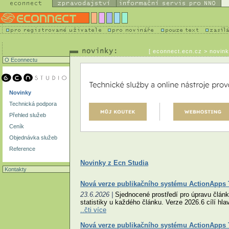
[
econnect.ecn.cz
> novink
O Econnectu
Novinky
Technická podpora
Přehled služeb
Ceník
Objednávka služeb
Reference
Novinky z Ecn Studia
Kontakty
Nová verze publikačního systému ActionApps T
23.6.2026 |
Sjednocené prostředí pro úpravu článk
statistiky u každého článku. Verze 2026.6 cílí hla
..čti více
Nová verze publikačního systému ActionApps T