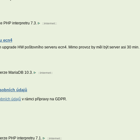
e PHP interpretru 7.3.
::
internet
::
u ecn4
n upgrade HW poštovního serveru ecn4. Mimo provoz by měl být server asi 30 min.
verze MariaDB 10.3.
::
internet
::
sobních údajů
obních údajů
v rámci přípravy na GDPR.
erze PHP interpretru 7.1.
::
internet
::