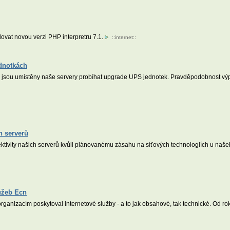
ovat novou verzi PHP interpretru 7.1.
::
internet
::
ednotkách
 jsou umístěny naše servery probíhat upgrade UPS jednotek. Pravděpodobnost výp
h serverů
ektivity našich serverů kvůli plánovanému zásahu na síťových technologiích u naš
užeb Ecn
anizacím poskytoval internetové služby - a to jak obsahové, tak technické. Od ro