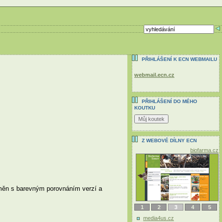
PŘIHLÁŠENÍ K ECN WEBMAILU
webmail.ecn.cz
PŘIHLÁŠENÍ DO MÉHO
KOUTKU
Z WEBOVÉ DÍLNY ECN
biofarma.cz
změn s barevným porovnáním verzí a
1
2
3
4
5
media4us.cz