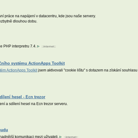
ní práce na napájení v datacentru, kde jsou naše servery.
nezbytně dlouhou dobu.
e PHP interpretru 7.4.
::
internet
::
ačního systému ActionApps Toolkit
tém ActionApps Toolkit
jsem aktivovali "cookie lištu" s dotazem na získání souhla
ílení hesel - Ecn trezor
 a sdílení hesel na Ecn trezor serveru.
oudu
snadnější komunikaci mezi uživateli.
::
internet
::