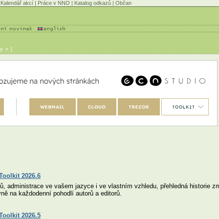
Kalendář akcí
|
Práce v NNO
|
Katalog odkazů
|
Občan
y > ]
oolkit 2026.6
ů, administrace ve vašem jazyce i ve vlastním vzhledu, přehledná historie 
vně na každodenní pohodlí autorů a editorů.
oolkit 2026.5