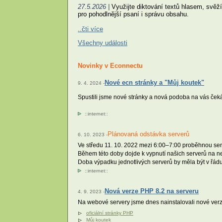
27.5.2026 |
Využijte diktování textů hlasem, svěží 
pro pohodlnější psaní i správu obsahu.
..čti více
Všechny události
Novinky v Econnectu
Nové ecn stránky a "Můj koutek"
9. 4. 2024 -
Spustili jsme nové stránky a nová podoba na vás ček
::
internet
::
Plánovaná odstávka serverů
6. 10. 2023 -
Ve středu 11. 10. 2022 mezi 6:00–7:00 proběhnou serv
Během této doby dojde k vypnutí našich serverů na 
Doba výpadku jednotlivých serverů by měla být v řádu
::
internet
::
Nová verze PHP 8.2 na serveru
4. 9. 2023 -
Na webové servery jsme dnes nainstalovali nové verz
oficiální stránky PHP
Můj koutek