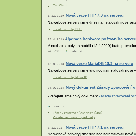
Ecn Cloud
Nová verze PHP 7.3 na serveru
1. 12. 2019 -
Na webové servery jsme dnes nainstalovali nové verz
oficiální stránky PHP
Upgrade hardware poštovního server
12. 4. 2019 -
V noci ze soboty na neděli (13.4.2019) bude provede
webmailu.
::
internet
::
Nová verze MariaDB 10.3 na serveru
12. 8. 2018 -
Na webové servery jsme tuto noc nainstalovali nové 
oficiální stránky MariaDB
Nový dokument Zásady zpracování o
24. 5. 2018 -
Zveřejnili jsme nový dokument
Zásady zpracování os
::
internet
::
Zásady zpracování osobních údajů
Všeobecné smluvní podmínky
Nová verze PHP 7.1 na serveru
7. 12. 2017 -
Na webové servery jsme tuto noc nainstalovali nové v