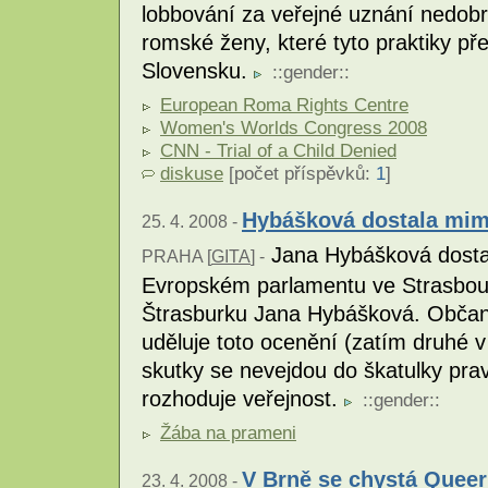
lobbování za veřejné uznání nedobr
romské ženy, které tyto praktiky p
Slovensku.
::
gender
::
European Roma Rights Centre
Women's Worlds Congress 2008
CNN - Trial of a Child Denied
diskuse
[počet příspěvků:
1
]
Hybášková dostala mim
25. 4. 2008 -
Jana Hybášková dosta
PRAHA [
GITA
] -
Evropském parlamentu ve Strasbour
Štrasburku Jana Hybášková. Občan
uděluje toto ocenění (zatím druhé v 
skutky se nevejdou do škatulky prav
rozhoduje veřejnost.
::
gender
::
Žába na prameni
V Brně se chystá Queer
23. 4. 2008 -