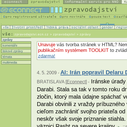
K
zpravodajstvi.ecn.cz
> zpravodajství > zprávy
zprávy
Unavuje
vás tvorba stránek v HTML? N
komentáře
publikačním systémem TOOLKIT
to zvlá
tiskové zprávy
zdarma!
témata
multimedia
AI: Irán popravil Delaru 
4. 5. 2009 -
Iránske úrady 
BRATISLAVA [
Econnect
] -
Darabi. Stala sa tak v tomto roku 
zločin, ktorý mala údajne spáchať 
Darabi obvinili z vraždy príbuzného
cieľom zachrániť svojho priateľa od 
neskôr však svoje priznanie stiahla.
väznici Rasht na severe krajiny.
::