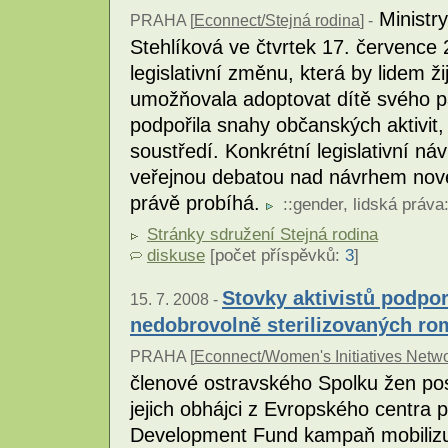
Ministry
PRAHA [
Econnect/Stejná rodina
] -
Stehlíková ve čtvrtek 17. července 
legislativní změnu, která by lidem ž
umožňovala adoptovat dítě svého pa
podpořila snahy občanských aktivit,
soustředí. Konkrétní legislativní ná
veřejnou debatou nad návrhem nov
právě probíhá.
::
gender
,
lidská práva
Stránky sdružení Stejná rodina
diskuse
[počet příspěvků:
3
]
Stovky aktivistů podpo
15. 7. 2008 -
nedobrovolně sterilizovaných r
PRAHA [
Econnect/Women's Initiatives Netw
členové ostravského Spolku žen pos
jejich obhájci z Evropského centra
Development Fund kampaň mobilizuj