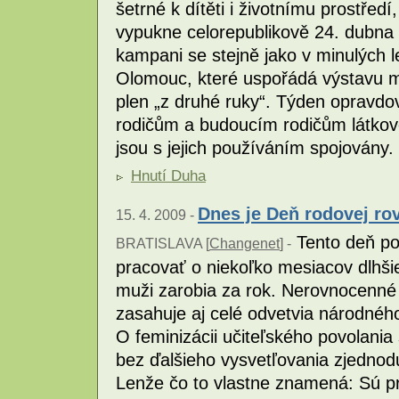
šetrné k dítěti i životnímu prostřed
vypukne celorepublikově 24. dubna 
kampani se stejně jako v minulých 
Olomouc, které uspořádá výstavu m
plen „z druhé ruky“. Týden opravdov
rodičům a budoucím rodičům látkové
jsou s jejich používáním spojovány.
Hnutí Duha
Dnes je Deň rodovej ro
15. 4. 2009 -
Tento deň po
BRATISLAVA [
Changenet
] -
pracovať o niekoľko mesiacov dlhši
muži zarobia za rok. Nerovnocenné
zasahuje aj celé odvetvia národnéh
O feminizácii učiteľského povolania
bez ďalšieho vysvetľovania zjednod
Lenže čo to vlastne znamená: Sú p