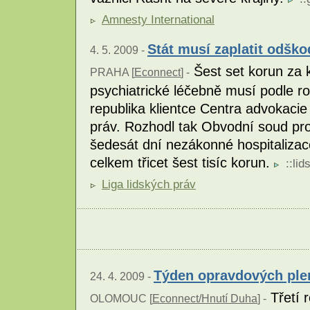
Amnesty International
Stát musí zaplatit odšk
4. 5. 2009 -
Šest set korun za 
PRAHA [
Econnect
] -
psychiatrické léčebně musí podle r
republika klientce Centra advokacie
práv. Rozhodl tak Obvodní soud pr
šedesát dní nezákonné hospitalizace
celkem třicet šest tisíc korun.
::
lid
Liga lidských práv
Týden opravdových plen
24. 4. 2009 -
Třetí 
OLOMOUC [
Econnect/Hnutí Duha
] -