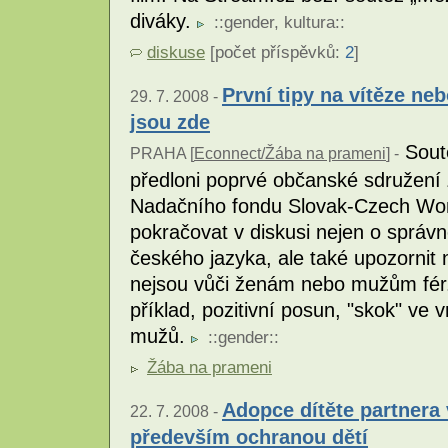
diváky.
::
gender
,
kultura
::
diskuse
[počet příspěvků:
2
]
První tipy na vítěze ne
29. 7. 2008 -
jsou zde
Soutě
PRAHA [
Econnect/Žába na prameni
] -
předloni poprvé občanské sdružení
Nadačního fondu Slovak-Czech Wom
pokračovat v diskusi nejen o správ
českého jazyka, ale také upozornit n
nejsou vůči ženám nebo mužům fér.
příklad, pozitivní posun, "skok" ve 
mužů.
::
gender
::
Žába na prameni
Adopce dítěte partnera 
22. 7. 2008 -
především ochranou dětí