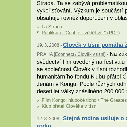
Strada. Ta se zabývá problematikou
vykořisťování. Výzkum je součástí 
obsahuje rovněž doporučení v obla
La Strada
Publikace "Cool je...vědět víc" (PDF)
Člověk v tísni pomáhá
19. 3. 2008 -
Na zákl
PRAHA [
Econnect / Člověk v tísni
] -
svědectví film uvedený na festivalu
se společnost Člověk v tísni rozho
humanitárního fondu Klubu přátel Č
ženám v Kongu. Podle různých odha
deseti let války znásilněno 200 000
Film Kongo: hluboké ticho / The Greates
Klub přátel Člověka v tísni
Stejná rodina usiluje 
12. 3. 2008 -
rodin