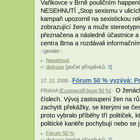
Vaňkovce v Brně pouličním happe
NESEHNUTÍ „Stop sexismu v ulicích“
kampaň upozornil na sexistickou rekl
zobrazující ženy a muže stereotypn
přeznačena a následně účastnice a ú
centra Brna a rozdávali informační
::
gender
::
Nesehnutí
diskuse
[počet příspěvků:
3
]
Fórum 50 % vyzývá: Pol
17. 12. 2008 -
O ženách 
PRAHA [
Econnect/Fórum 50 %
] -
číslech. Vývoj zastoupení žen na rů
zachytit překážky, se kterými se če
proto vybralo příběhy tří političek, 
politické kariéře pochybují nebo se 
Fórum 50 %
diskuse
[počet příspěvků:
7
]