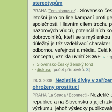
stereotypům
Slovensko-čes
PRAHA [
Feminismus.cz
] -
letošní jaro on-line kampaní proti
společnosti. Hlavním cílem trochu 
názorových vůdců, potenciálních kor
dobrovolníků, kteří se s myšlenko
důležitý je též vzdělávací charakter
odbornou veřejnost a média. Celá 
konceptu, vznikla uvnitř SCWF.
::
g
Slovensko-český ženský fond
diskuse
[počet příspěvků:
3
]
Nezletilé dívky v zaříz
28. 3. 2008 -
ohroženy prostitucí
Nezletilé 
PRAHA [
La Strada / Econnect
] -
republice a na Slovensku a jejich zk
výzkumu, jehož výsledky publikova