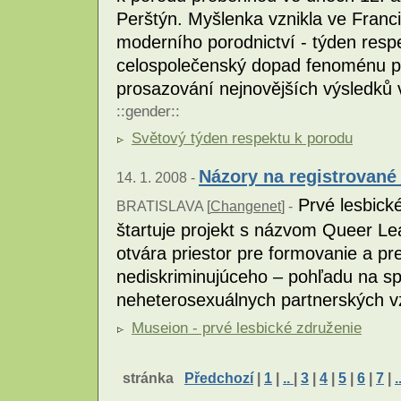
Perštýn. Myšlenka vznikla ve Franci
moderního porodnictví - týden resp
celospolečenský dopad fenoménu p
prosazování nejnovějších výsledků
::
gender
::
Světový týden respektu k porodu
Názory na registrované 
14. 1. 2008 -
Prvé lesbick
BRATISLAVA [
Changenet
] -
štartuje projekt s názvom Queer L
otvára priestor pre formovanie a p
nediskriminujúceho – pohľadu na sp
neheterosexuálnych partnerských 
Museion - prvé lesbické združenie
stránka
Předchozí
|
1
|
..
|
3
|
4
|
5
|
6
|
7
|
.