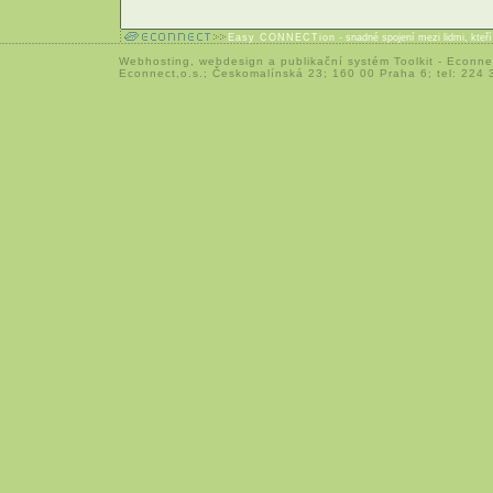
Easy CONNECTion
- snadné spojení mezi lidmi, kteř
Webhosting
,
webdesign
a
publikační systém Toolkit
-
Econne
Econnect,o.s.; Českomalínská 23; 160 00 Praha 6; tel: 224