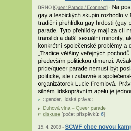
Na posl
BRNO [
Queer Parade / Econnect
] -
gay a lesbických skupin rozhodlo v
tradiční přehlídku gay hrdosti (gay
parade. Tyto přehlídky mají za cíl ne
translidi a další sexuální minority,
konkrétní společenské problémy a di
„Tradice většiny veřejných pochodů
především politickou dimenzi. Avša
pride/queer parade nemusí být pos
politické, ale i zábavné a společens
organizátorek Lucie Fremlová. Prá
silném lidskoprávním apelu je jedno
::
gender
,
lidská práva
::
Duhová vlna – Queer parade
diskuse
[počet příspěvků:
6
]
SCWF chce novou kampan
15. 4. 2008 -