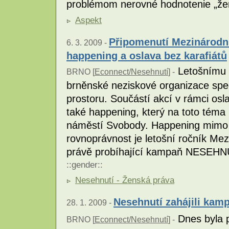
problémom nerovné hodnotenie „že
Aspekt
Připomenutí Mezinárodn
6. 3. 2009 -
happening a oslava bez karafiátů
Letošnímu M
BRNO [
Econnect/Nesehnutí
] -
brněnské neziskové organizace spe
prostoru. Součástí akcí v rámci os
také happening, který na toto tém
náměstí Svobody. Happening mimo j
rovnoprávnost je letošní ročník Me
právě probíhající kampaň NESEHNUT
::
gender
::
Nesehnutí - Ženská práva
Nesehnutí zahájili kam
28. 1. 2009 -
Dnes byla p
BRNO [
Econnect/Nesehnutí
] -