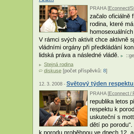
PRAHA [
Econnect/St
začalo oficiálně
rodina, které má 
homosexuálních 
V rámci svých aktivit chce aktivně
vládními orgány při předkládání ko
lidská práva a následné vládě.
::
ge
Stejná rodina
diskuse
[počet příspěvků:
8
]
Světový týden respektu
12. 3. 2008 -
PRAHA [
Econnect /
republika letos 
respektu k porod
uskuteční s mot
dětí po porodu"
k porodu proběhnou ve dnech 12. a