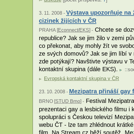
Výstava upozorňuje na 
3. 11. 2008 -
cizinek žijících v ČR
Chcete se dozv
PRAHA [
Econnect/EKS
] -
republice? Jak se jim žilo v zemi p
co překonat, aby mohly žít ve svob
ze svých domovů? Jak se jim líbí v
zde potýkají? Navštivte výstavu v T
kontaktní skupina (dále EKS).
::
so
Evropská kontaktní skupina v ČR
Mezipatra přináší gay 
23. 10. 2008 -
Festival Mezipatra
BRNO [
STUD Brno
] -
prezentaci gay a lesbického filmu i
spolupráci s Českou televizí Mezipat
webu ČT - lze tam zhlédnout krátké 
film. Na Stream.cz běží soutěž „Mez