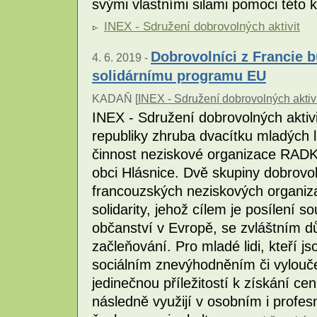
svými vlastními silami pomoci této 
INEX - Sdružení dobrovolných aktivit
Dobrovolníci z Francie 
4. 6. 2019 -
solidárnímu programu EU
KADAŇ [
INEX - Sdružení dobrovolných aktivi
INEX - Sdružení dobrovolných aktiv
republiky zhruba dvacítku mladých li
činnost neziskové organizace RADKA,
obci Hlásnice. Dvě skupiny dobrovo
francouzských neziskových organiz
solidarity, jehož cílem je posílení s
občanství v Evropě, se zvláštním 
začleňování. Pro mladé lidi, kteří j
sociálním znevýhodněním či vyloučen
jedinečnou příležitostí k získání c
následně využijí v osobním i profes