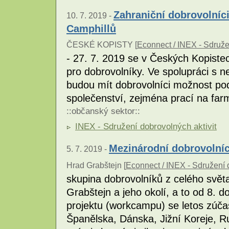
Zahraniční dobrovolníci
10. 7. 2019 -
Camphillů
ČESKÉ KOPISTY [
Econnect / INEX - Sdruže
- 27. 7. 2019 se v Českých Kopist
pro dobrovolníky. Ve spolupráci s 
budou mít dobrovolníci možnost pod
společenství, zejména prací na far
::
občanský sektor
::
INEX - Sdružení dobrovolných aktivit
Mezinárodní dobrovolníc
5. 7. 2019 -
Hrad Grabštejn [
Econnect / INEX - Sdružení d
skupina dobrovolníků z celého svět
Grabštejn a jeho okolí, a to od 8. 
projektu (workcampu) se letos zúčas
Španělska, Dánska, Jižní Koreje, Ru