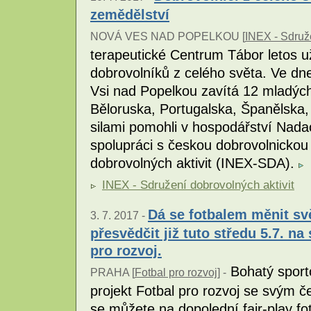
zemědělství
NOVÁ VES NAD POPELKOU [
INEX - Sdruže
terapeutické Centrum Tábor letos u
dobrovolníků z celého světa. Ve dn
Vsi nad Popelkou zavítá 12 mladých l
Běloruska, Portugalska, Španělska,
silami pomohli v hospodářství Nada
spolupráci s českou dobrovolnickou
dobrovolných aktivit (INEX-SDA).
INEX - Sdružení dobrovolných aktivit
Dá se fotbalem měnit svě
3. 7. 2017 -
přesvědčit již tuto středu 5.7. na
pro rozvoj.
Bohatý sport
PRAHA [
Fotbal pro rozvoj
] -
projekt Fotbal pro rozvoj se svým č
se můžete na dopolední fair-play fo