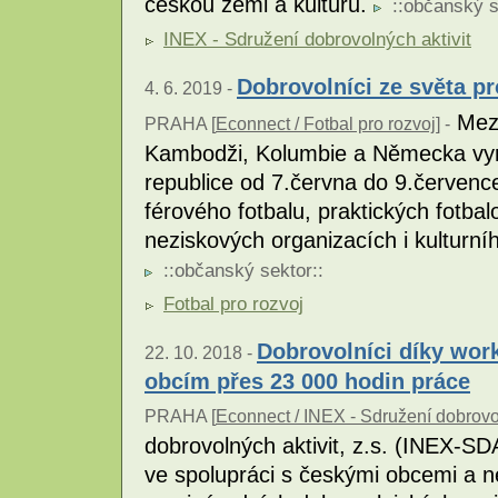
českou zemi a kulturu.
::
občanský s
INEX - Sdružení dobrovolných aktivit
Dobrovolníci ze světa pr
4. 6. 2019 -
Mezi
PRAHA [
Econnect / Fotbal pro rozvoj
] -
Kambodži, Kolumbie a Německa vyr
republice od 7.června do 9.července
férového fotbalu, praktických fotb
neziskových organizacích i kulturní
::
občanský sektor
::
Fotbal pro rozvoj
Dobrovolníci díky wo
22. 10. 2018 -
obcím přes 23 000 hodin práce
PRAHA [
Econnect / INEX - Sdružení dobrovol
dobrovolných aktivit, z.s. (INEX-S
ve spolupráci s českými obcemi a 