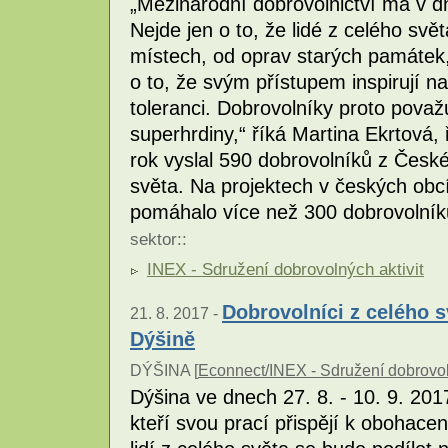
„Mezinárodní dobrovolnictví má v d
Nejde jen o to, že lidé z celého s
místech, od oprav starých památek
o to, že svým přístupem inspirují na
toleranci. Dobrovolníky proto pov
superhrdiny,“ říká Martina Ekrtová
rok vyslal 590 dobrovolníků z Česk
světa. Na projektech v českých ob
pomáhalo více než 300 dobrovolník
sektor
::
INEX - Sdružení dobrovolných aktivit
Dobrovolníci z celého s
21. 8. 2017 -
Dýšině
DÝŠINA [
Econnect/INEX - Sdružení dobrovol
Dýšina ve dnech 27. 8. - 10. 9. 201
kteří svou prací přispějí k obohac