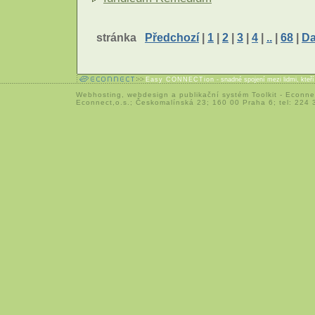
stránka
Předchozí
|
1
|
2
|
3
|
4
|
..
|
68
|
Da
Easy CONNECTion
- snadné spojení mezi lidmi, kteř
Webhosting
,
webdesign
a
publikační systém Toolkit
-
Econne
Econnect,o.s.; Českomalínská 23; 160 00 Praha 6; tel: 224