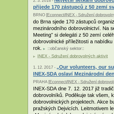
2. 3. 2018 -
přijede 170 zástupců z 50 zemí s
BRNO [
Econnect/INEX - Sdružení dobrovolný
do Brna sjede 170 zástupců organiza
mezinárodního dobrovolnictví. Na s
Meeting" si delegáti z 50 zemí celéh
dobrovolnické příležitosti a nabídku
rok.
::
občanský sektor
::
INEX - Sdružení dobrovolných aktivit
„Our volunteers, our s
1. 12. 2017 -
INEX-SDA oslaví Mezinárodní de
PRAHA [
Econnect/INEX - Sdružení dobrovoln
INEX-SDA dne 7. 12. 2017 již tradi
dobrovolníků. Poděkuje tak všem, kt
dobrovolnických projektech. Akce 
pražských Dejvicích. Leitmotivem l