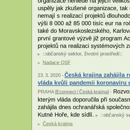
organizace nehledě na jejich veliko
uspěly jak zkušené organizace, tak 
nemají s realizací projektů dlouho
výši 8 000 až 85 000 tisíc eur na r
také do Moravskoslezského, Karlov
první grantové výzvě již program Ac
projektů na realizaci systémových z
::
občanský sektor
,
životní prostředí
::
Nadace OSF
Česká krajina zahájila 
23. 3. 2020 -
vláda kvůli pandemii koronaviru
Rozvoz
PRAHA [
Econnect / Česká krajina
] -
kterým vláda doporučila při součas
zahájila dnes ochranářská společno
Kutné Hoře, kde sídlí.
::
občanský se
Česká krajina