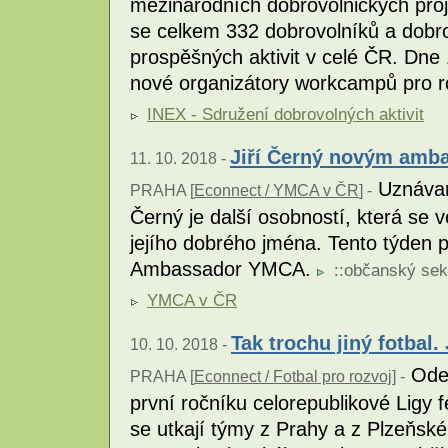
mezinárodních dobrovolnických pro
se celkem 332 dobrovolníků a dobro
prospěšných aktivit v celé ČR. Dne
nové organizátory workcampů pro 
INEX - Sdružení dobrovolných aktivit
Jiří Černý novým am
11. 10. 2018 -
Uznávaný
PRAHA [
Econnect / YMCA v ČR
] -
Černý je další osobností, která se 
jejího dobrého jména. Tento týden p
Ambassador YMCA.
::
občanský sek
YMCA v ČR
Tak trochu jiný fotbal.
10. 10. 2018 -
Odeh
PRAHA [
Econnect / Fotbal pro rozvoj
] -
první ročníku celorepublikové Ligy f
se utkají týmy z Prahy a z Plzeňsk