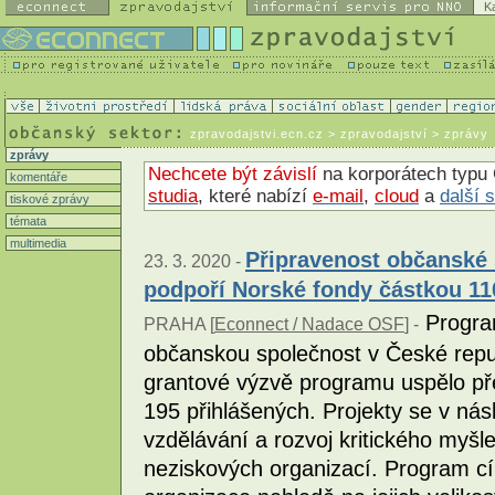
K
zpravodajstvi.ecn.cz
> zpravodajství > zprávy
zprávy
Nechcete být závislí
na korporátech typu 
komentáře
studia
, které nabízí
e-mail
,
cloud
a
další 
tiskové zprávy
témata
multimedia
Připravenost občanské 
23. 3. 2020 -
podpoří Norské fondy částkou 11
Program
PRAHA [
Econnect / Nadace OSF
] -
občanskou společnost v České repub
grantové výzvě programu uspělo pře
195 přihlášených. Projekty se v nás
vzdělávání a rozvoj kritického myšlen
neziskových organizací. Program cí