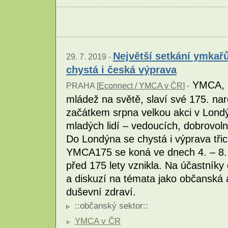
Největší setkání ymkař
29. 7. 2019 -
chystá i česká výprava
YMCA, ne
PRAHA [
Econnect / YMCA v ČR
] -
mládež na světě, slaví své 175. naro
začátkem srpna velkou akci v Londýn
mladých lidí – vedoucích, dobrovoln
Do Londýna se chystá i výprava tři
YMCA175 se koná ve dnech 4. – 8.
před 175 lety vznikla. Na účastník
a diskuzí na témata jako občanská a
duševní zdraví.
::
občanský sektor
::
YMCA v ČR