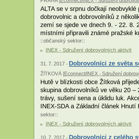
PRAHA [
Econnect/INEX - Sdružení dobrovoln
ALTA se v srpnu dočkají neobvyklé
dobrovolnic a dobrovolníků z někol
zemí se sjede ve dnech 9. - 22. 8.
místními připravili známé pražské k
::
občanský sektor
::
INEX - Sdružení dobrovolných aktivit
Dobrovolníci ze světa s
31. 7. 2017 -
ŽÍTKOVÁ [
Econnect/INEX - Sdružení dobrovo
Hutě v blízkosti obce Žítková přijed
skupina dobrovolníků ve věku 20 – 2
trávy, sušení sena a úklidu luk. Ak
INEX-SDA a Základní článek Hnutí 
sektor
::
INEX - Sdružení dobrovolných aktivit
Dobrovolníci z celého 
10. 7. 2017 -