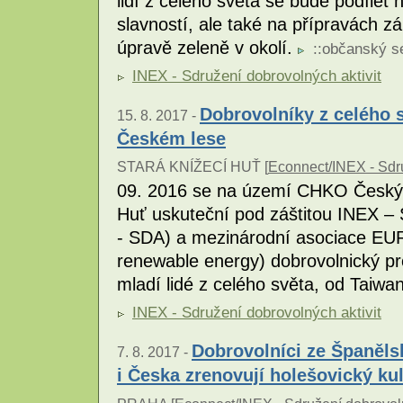
lidí z celého světa se bude podílet 
slavností, ale také na přípravách zá
úpravě zeleně v okolí.
::
občanský s
INEX - Sdružení dobrovolných aktivit
Dobrovolníky z celého 
15. 8. 2017 -
Českém lese
STARÁ KNÍŽECÍ HUŤ [
Econnect/INEX - Sdru
09. 2016 se na území CHKO Český l
Huť uskuteční pod záštitou INEX – 
- SDA) a mezinárodní asociace EU
renewable energy) dobrovolnický pr
mladí lidé z celého světa, od Taiw
INEX - Sdružení dobrovolných aktivit
Dobrovolníci ze Španělsk
7. 8. 2017 -
i Česka zrenovují holešovický ku