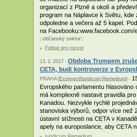
organizací z Plzně a okolí a přede
program na Náplavce k Světu, kde 
odpoledne a večera až 5 kapel. Pod
na Facebooku:www.facebook.com/
::
občanský sektor
::
Fotbal pro rozvoj
Obdoba Trumpem zrušen
13. 2. 2017 -
CETA, budí kontroverze v Evrop
15
PRAHA [
Econnect/Iuridicum Remedium
] -
Evropského parlamentu hlasováno o
má komplexně nastavit pravidla pro
Kanadou. Nezvykle rychlé projedná
stanoviska výborů, odpor více než 
ústavní stížnosti na CETA v Kana
apely na europoslance, aby CETA ne
Iuridicum Remedium