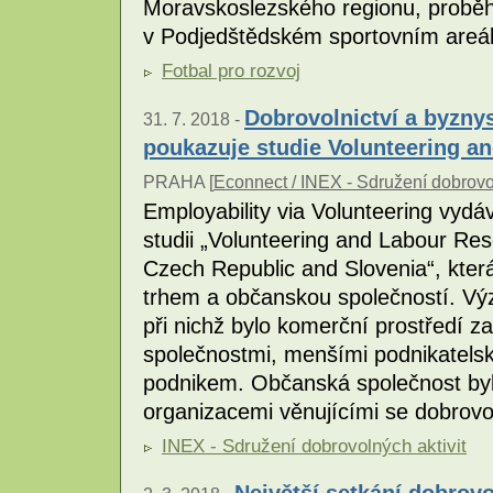
Moravskoslezského regionu, proběhn
v Podjedštědském sportovním areá
Fotbal pro rozvoj
Dobrovolnictví a byznys
31. 7. 2018 -
poukazuje studie Volunteering a
PRAHA [
Econnect / INEX - Sdružení dobrovol
Employability via Volunteering vy
studii „Volunteering and Labour Re
Czech Republic and Slovenia“, která
trhem a občanskou společností. Vý
při nichž bylo komerční prostředí 
společnostmi, menšími podnikatelsk
podnikem. Občanská společnost by
organizacemi věnujícími se dobrovo
INEX - Sdružení dobrovolných aktivit
Největší setkání dobrov