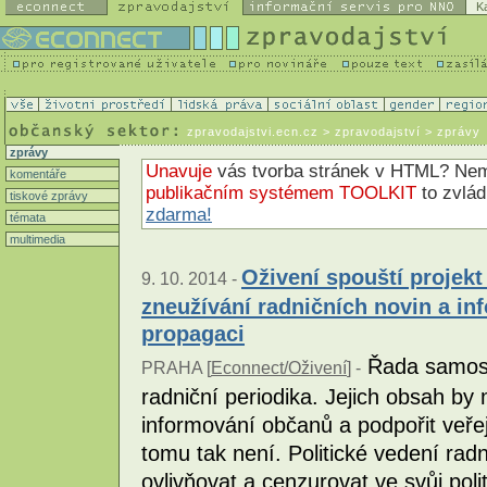
K
zpravodajstvi.ecn.cz
> zpravodajství > zprávy
zprávy
Unavuje
vás tvorba stránek v HTML? N
komentáře
publikačním systémem TOOLKIT
to zvlá
tiskové zprávy
zdarma!
témata
multimedia
Oživení spouští projek
9. 10. 2014 -
zneužívání radničních novin a in
propagaci
Řada samosp
PRAHA [
Econnect/Oživení
] -
radniční periodika. Jejich obsah by 
informování občanů a podpořit veře
tomu tak není. Politické vedení rad
ovlivňovat a cenzurovat ve svůj poli