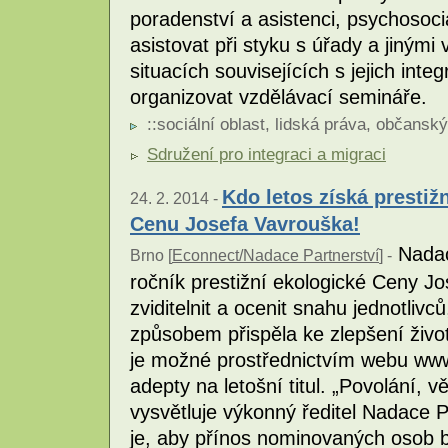
poradenství a asistenci, psychosoc
asistovat při styku s úřady a jinými 
situacích souvisejících s jejich inte
organizovat vzdělávací semináře.
::
sociální oblast
,
lidská práva
,
občanský
Sdružení pro integraci a migraci
Kdo letos získá prestiž
24. 2. 2014 -
Cenu Josefa Vavrouška!
Nadace
Brno [
Econnect/Nadace Partnerství
] -
ročník prestižní ekologické Ceny Jo
zviditelnit a ocenit snahu jednotlivc
způsobem přispěla ke zlepšení živo
je možné prostřednictvím webu ww
adepty na letošní titul. „Povolání, 
vysvětluje výkonný ředitel Nadace P
je, aby přínos nominovaných osob b