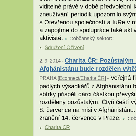
viditelné právě v době předvolebn
zneužívání periodik upozornilo sv
s Otevřenou společností a IuRe v 
a zapojíme do spolupráce také aktivn
aktivisté.
::
občanský sektor
::
Sdružení Oživení
Charita ČR: Pozůstalým
2. 9. 2014 -
Afghánistánu bude rozdělen výtě
Veřejná fi
PRAHA [
Econnect/Charita ČR
] -
padlých výsadkářů z Afghánistánu b
sbírky přispěli dárci částkou převyš
rozděleny pozůstalým. Čtyři čeští vý
8. července na misi v Afghánistánu
zranění 14. července v Praze.
::
ob
Charita ČR