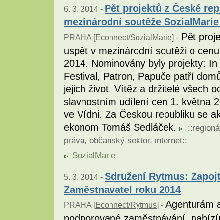
Pět projektů z České re
6. 3. 2014 -
mezinárodní soutěže SozialMarie
Pět proje
PRAHA [
Econnect/SozialMarie
] -
uspět v mezinárodní soutěži o cenu 
2014. Nominovány byly projekty: In
Festival, Patron, Papuče patří domů
jejich život. Vítěz a držitelé všech
slavnostním udílení cen 1. května
ve Vídni. Za Českou republiku se akt
ekonom Tomáš Sedláček.
::
regioná
práva
,
občanský sektor
,
internet
::
SozialMarie
Sdružení Rytmus: Zapojt
5. 3. 2014 -
Zaměstnavatel roku 2014
Agenturám a 
PRAHA [
Econnect/Rytmus
] -
podporované zaměstnávání, nabízím