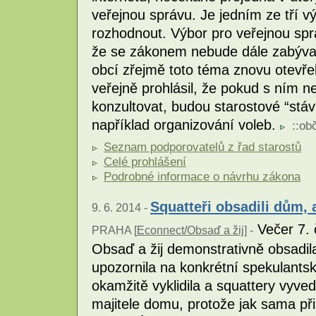
veřejnou správu. Je jedním ze tří 
rozhodnout. Výbor pro veřejnou spr
že se zákonem nebude dále zabývat
obcí zřejmě toto téma znovu otevřel
veřejně prohlásil, že pokud s ním 
konzultovat, budou starostové “stáv
například organizování voleb.
::
ob
Seznam podporovatelů z řad starostů
Celé prohlášení
Podrobné informace o návrhu zákona
Squatteři obsadili dům, 
9. 6. 2014 -
Večer 7. č
PRAHA [
Econnect/Obsaď a žij
] -
Obsaď a žij demonstrativně obsadil
upozornila na konkrétní spekulantsk
okamžitě vyklidila a squattery vyve
majitele domu, protože jak sama př