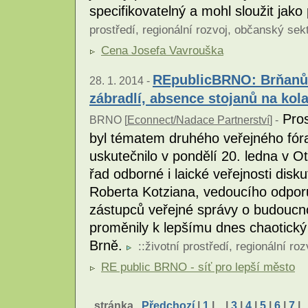
specifikovatelný a mohl sloužit jako 
prostředí
,
regionální rozvoj
,
občanský sek
Cena Josefa Vavrouška
REpublicBRNO: Brňanů
28. 1. 2014 -
zábradlí, absence stojanů na kola
Pros
BRNO [
Econnect/Nadace Partnerství
] -
byl tématem druhého veřejného fór
uskutečnilo v pondělí 20. ledna v O
řad odborné i laické veřejnosti dis
Roberta Kotziana, vedoucího odporu
zástupců veřejné správy o budoucn
proměnily k lepšímu dnes chaotický
Brně.
::
životní prostředí
,
regionální roz
RE public BRNO - síť pro lepší město
stránka
Předchozí
|
1
|
..
|
3
|
4
|
5
|
6
|
7
|
.