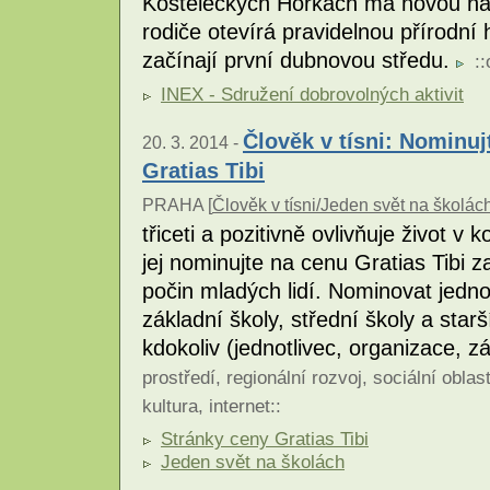
Kosteleckých Horkách má novou nabí
rodiče otevírá pravidelnou přírodní
začínají první dubnovou středu.
::
INEX - Sdružení dobrovolných aktivit
Člověk v tísni: Nominu
20. 3. 2014 -
Gratias Tibi
PRAHA [
Člověk v tísni/Jeden svět na školá
třiceti a pozitivně ovlivňuje život 
jej nominujte na cenu Gratias Tibi z
počin mladých lidí. Nominovat jedno
základní školy, střední školy a starš
kdokoliv (jednotlivec, organizace, z
prostředí
,
regionální rozvoj
,
sociální oblas
kultura
,
internet
::
Stránky ceny Gratias Tibi
Jeden svět na školách