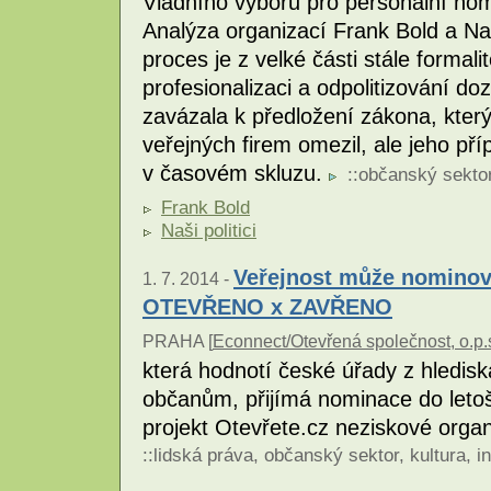
Vládního výboru pro personální nom
Analýza organizací Frank Bold a Naš
proces je z velké části stále formal
profesionalizaci a odpolitizování d
zavázala k předložení zákona, který
veřejných firem omezil, ale jeho pří
v časovém skluzu.
::
občanský sekto
Frank Bold
Naši politici
Veřejnost může nominova
1. 7. 2014 -
OTEVŘENO x ZAVŘENO
PRAHA [
Econnect/Otevřená společnost, o.p.
která hodnotí české úřady z hledisk
občanům, přijímá nominace do leto
projekt Otevřete.cz neziskové orga
::
lidská práva
,
občanský sektor
,
kultura
,
i