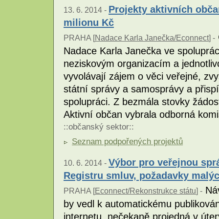
Projekty aktivních obča
13. 6. 2014 -
milionu Kč
PRAHA [
Nadace Karla Janečka/Econnect
] -
Nadace Karla Janečka ve spoluprác
neziskovým organizacím a jednotliv
vyvolávají zájem o věci veřejné, z
státní správy a samosprávy a přisp
spolupráci. Z bezmála stovky žádos
Aktivní občan vybrala odborná komi
::
občanský sektor
::
Seznam podpořených projektů
Výbor pro veřejnou spr
10. 6. 2014 -
Registru smluv, požadavky malých
Náv
PRAHA [
Econnect/Rekonstrukce státu
] -
by vedl k automatickému publiková
internetu, nečekaně projedná v úte