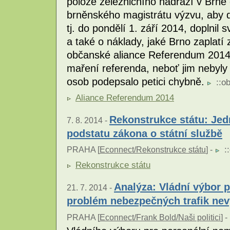
poloze železničního nádraží v Brně
brněnského magistrátu výzvu, aby d
tj. do pondělí 1. září 2014, doplnil
a také o náklady, jaké Brno zaplatí
občanské aliance Referendum 2014 
maření referenda, neboť jim nebyl
osob podepsalo petici chybně.
::
ob
Aliance Referendum 2014
Rekonstrukce státu: Jed
7. 8. 2014 -
podstatu zákona o státní službě
::
PRAHA [
Econnect/Rekonstrukce státu
] -
Rekonstrukce státu
Analýza: Vládní výbor 
21. 7. 2014 -
problém nebezpečných trafik nev
PRAHA [
Econnect/Frank Bold/Naši politici
] -