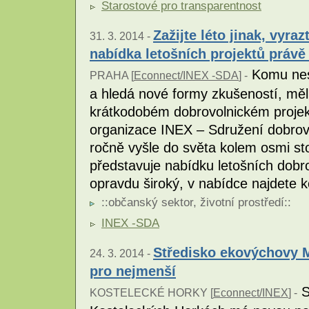
Starostové pro transparentnost
Zažijte léto jinak, vyra
31. 3. 2014 -
nabídka letošních projektů právě
Komu nest
PRAHA [
Econnect/INEX -SDA
] -
a hledá nové formy zkušeností, měl
krátkodobém dobrovolnickém projek
organizace INEX – Sdružení dobrovo
ročně vyšle do světa kolem osmi st
představuje nabídku letošních dobro
opravdu široký, v nabídce najdete 
::
občanský sektor
,
životní prostředí
::
INEX -SDA
Středisko ekovýchovy M
24. 3. 2014 -
pro nejmenší
S
KOSTELECKÉ HORKY [
Econnect/INEX
] -