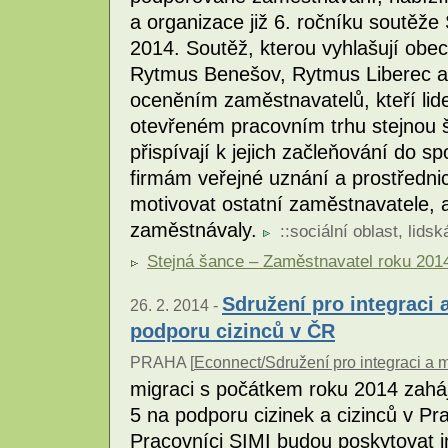
a organizace již 6. ročníku soutěž
2014. Soutěž, kterou vyhlašují obe
Rytmus Benešov, Rytmus Liberec a
oceněním zaměstnavatelů, kteří li
otevřeném pracovním trhu stejnou š
přispívají k jejich začleňování do sp
firmám veřejné uznání a prostřednic
motivovat ostatní zaměstnavatele,
zaměstnávaly.
::
sociální oblast
,
lidsk
Stejná šance – Zaměstnavatel roku 201
Sdružení pro integraci a
26. 2. 2014 -
podporu cizinců v ČR
PRAHA [
Econnect/Sdružení pro integraci a m
migraci s počátkem roku 2014 zaháj
5 na podporu cizinek a cizinců v Pr
Pracovníci SIMI budou poskytovat in