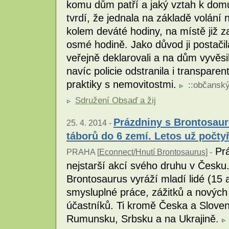
komu dům patří a jaký vztah k domu 
tvrdí, že jednala na základě volání 
kolem deváté hodiny, na místě již 
osmé hodině. Jako důvod ji postačila
veřejně deklarovali a na dům vyvěsi
navíc policie odstranila i transparen
praktiky s nemovitostmi.
::
občanský
Sdružení Obsaď a žij
Prázdniny s Brontosaur
25. 4. 2014 -
táborů do 6 zemí. Letos už počtyř
Prá
PRAHA [
Econnect/Hnutí Brontosaurus
] -
nejstarší akcí svého druhu v Česku.
Brontosaurus vyráží mladí lidé (15 a
smysluplné práce, zážitků a nových
účastníků. Ti kromě Česka a Slovens
Rumunsku, Srbsku a na Ukrajině.