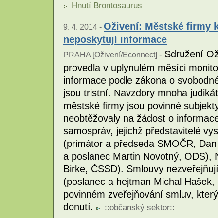
Hnutí Brontosaurus
Oživení: Městské firmy k
9. 4. 2014 -
neposkytují informace
Sdružení Oži
PRAHA [
Oživení/Econnect
] -
provedla v uplynulém měsíci monitor
informace podle zákona o svobodné
jsou tristní. Navzdory mnoha judiká
městské firmy jsou povinné subjekt
neobtěžovaly na žádost o informace
samospráv, jejichž představitelé vys
(primátor a předseda SMOČR, Dan J
a poslanec Martin Novotný, ODS), 
Birke, ČSSD). Smlouvy nezveřejňují
(poslanec a hejtman Michal Hašek,
povinném zveřejňování smluv, který
donutí.
::
občanský sektor
::