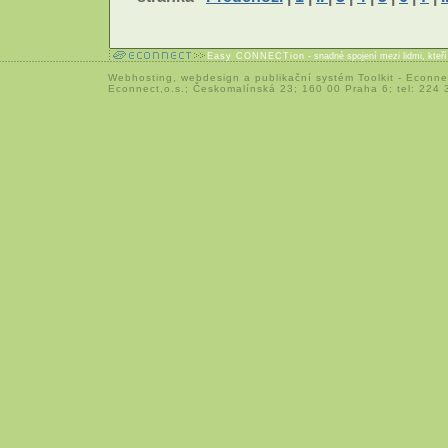
Easy CONNECTion
- snadné spojení mezi lidmi, kteř
Webhosting
,
webdesign
a
publikační systém Toolkit
-
Econne
Econnect,o.s.; Českomalínská 23; 160 00 Praha 6; tel: 224