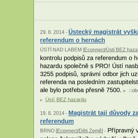
Ústecký magistrát vyškr
29. 8. 2014 -
referendum o hernách
ÚSTÍ NAD LABEM [
Econnect/Ústí BEZ haza
kontrolu podpisů za referendum o h
hazardu společně s PRO! Ústí nasbí
3255 podpisů, správní odbor jich uz
referenda na posledním zastupitels
ale bylo potřeba přesně 7500.
::
ob
Ústí BEZ hazardu
Magistrát tají důvody z
19. 8. 2014 -
referendum
Přípravný v
BRNO [
Econnect/Děti Země
] -