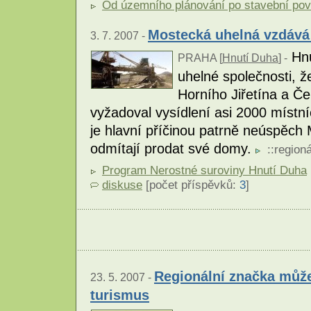
Od územního plánování po stavební pov
Mostecká uhelná vzdává 
3. 7. 2007 -
Hnu
PRAHA [
Hnutí Duha
] -
uhelné společnosti, ž
Horního Jiřetína a Če
vyžadoval vysídlení asi 2000 místní
je hlavní příčinou patrně neúspěch 
odmítají prodat své domy.
::
regioná
Program Nerostné suroviny Hnutí Duha
diskuse
[počet příspěvků:
3
]
Regionální značka můž
23. 5. 2007 -
turismus