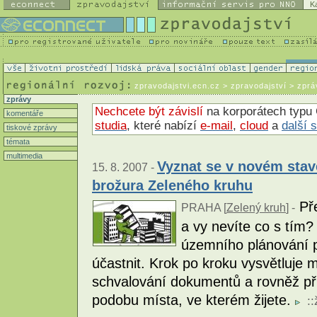
K
zpravodajstvi.ecn.cz
> zpravodajství > zprá
zprávy
Nechcete být závislí
na korporátech typu 
komentáře
studia
, které nabízí
e-mail
,
cloud
a
další 
tiskové zprávy
témata
multimedia
Vyznat se v novém sta
15. 8. 2007 -
brožura Zeleného kruhu
Pře
PRAHA [
Zelený kruh
] -
a vy nevíte co s tím?
územního plánování p
účastnit. Krok po kroku vysvětluje m
schvalování dokumentů a rovněž při
podobu místa, ve kterém žijete.
::