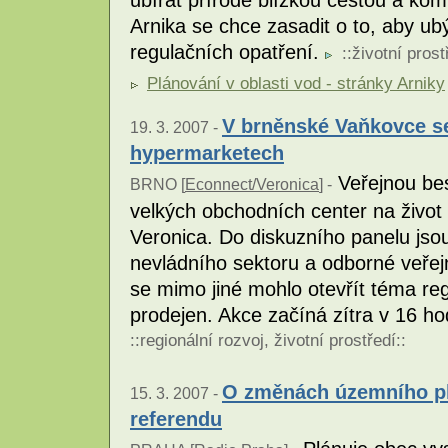
Arnika se chce zasadit o to, aby u
regulačních opatření.
::
životní prost
Plánování v oblasti vod - stránky Arniky
V brněnské Vaňkovce se
19. 3. 2007 -
hypermarketech
Veřejnou be
BRNO [
Econnect/Veronica
] -
velkých obchodních center na život m
Veronica. Do diskuzního panelu jso
nevládního sektoru a odborné veřejn
se mimo jiné mohlo otevřít téma re
prodejen. Akce začíná zítra v 16 h
::
regionální rozvoj
,
životní prostředí
::
O změnách územního pl
15. 3. 2007 -
referendu