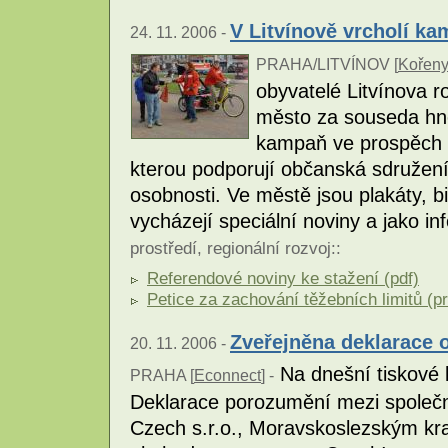
V Litvínově vrcholí ka
24. 11. 2006 -
PRAHA/LITVÍNOV [
Kořeny,
obyvatelé Litvínova r
město za souseda hn
kampaň ve prospěch z
kterou podporují občanská sdružení
osobnosti. Ve městě jsou plakáty, b
vycházejí speciální noviny a jako in
prostředí
,
regionální rozvoj
::
Referendové noviny ke stažení (pdf)
Petice za zachování těžebních limitů (p
Zveřejněna deklarace 
20. 11. 2006 -
Na dnešní tiskové 
PRAHA [
Econnect
] -
Deklarace porozumění mezi společn
Czech s.r.o., Moravskoslezským kr