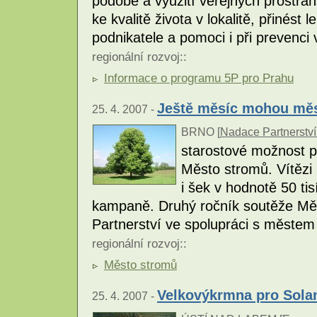
podobě a využití veřejných prostran
ke kvalitě života v lokalitě, přinés
podnikatele a pomoci i při prevenci
regionální rozvoj
::
Informace o programu 5P pro Prahu
Ještě měsíc mohou měst
25. 4. 2007 -
BRNO [
Nadace Partnerství
starostové možnost př
Město stromů. Vítězi
i šek v hodnotě 50 tis
kampaně. Druhý ročník soutěže Mě
Partnerství ve spolupráci s městem
regionální rozvoj
::
Město stromů
Velkovýkrmna pro Sola
25. 4. 2007 -