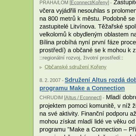
Zastupi
PRAHA/LOM [
Econnect/Kořeny
] -
včera vyjádřili nesouhlas s prolomen
na 800 metrů k městu. Podobně se 
zastupitelé Litvínova. Těžařské spo
velkolomů k obydleným oblastem nad
Bílina probíhá nyní první fáze proce
prostředí) a občané se k mohou k z
::
regionální rozvoj
,
životní prostředí
::
Občanské sdružení Kořeny
Sdružení Altus rozdá do
8. 2. 2007 -
programu Make a Connection
Mladí dobro
CHRUDIM [
Altus / Econnect
] -
projektem pomoci komunitě, v níž ž
na své aktivity. Finanční podporu a
mohou získat mladí lidé ve věku od
programu "Make a Connection – Přip