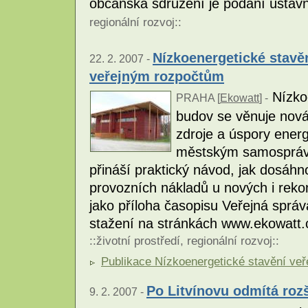
občanská sdružení je podání ústavn
regionální rozvoj
::
Nízkoenergetické stavě
22. 2. 2007 -
veřejným rozpočtům
Nízko
PRAHA [
Ekowatt
] -
budov se věnuje nová
zdroje a úspory ene
městským samosprává
přináší praktický návod, jak dosáhn
provozních nákladů u nových i reko
jako příloha časopisu Veřejná správ
stažení na stránkách www.ekowatt.c
::
životní prostředí
,
regionální rozvoj
::
Publikace Nízkoenergetické stavění veř
Po Litvínovu odmítá roz
9. 2. 2007 -