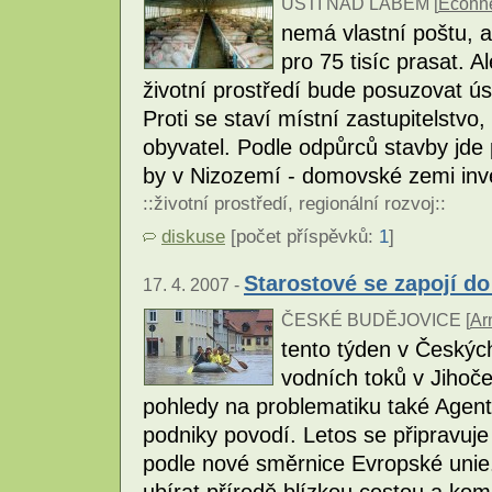
ÚSTÍ NAD LABEM [
Econn
nemá vlastní poštu, 
pro 75 tisíc prasat. 
životní prostředí bude posuzovat ús
Proti se staví místní zastupitelstvo
obyvatel. Podle odpůrců stavby jde
by v Nizozemí - domovské zemi inv
::
životní prostředí
,
regionální rozvoj
::
diskuse
[počet příspěvků:
1
]
Starostové se zapojí do
17. 4. 2007 -
ČESKÉ BUDĚJOVICE [
Ar
tento týden v Českýc
vodních toků v Jihoče
pohledy na problematiku také Agentu
podniky povodí. Letos se připravuje 
podle nové směrnice Evropské unie.
ubírat přírodě blízkou cestou a kom