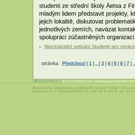
studenti ze střední školy Äetsa z F
mladým lidem představit projekty, kt
jejich lokalitě, diskutovat problemat
jednotlivých zemích, navázat kontak
spolupráci zúčastněných organizac
Mezinárodní setkání Studenti pro venkov
stránka
Předchozí
|
1
|
..
|
3
|
4
|
5
|
6
|
7
|
.
Easy CONNECTion
- snadné spojení mezi lidmi, kteř
Webhosting
,
webdesign
a
publikační systém Toolkit
-
Econne
Econnect,o.s.; Českomalínská 23; 160 00 Praha 6; tel: 224