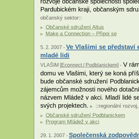
rozvoje občanské společnosti spol
Pardubickém kraji, občanským sdru
občanský sektor
::
Občanské sdružení Altus
Make a Connection – Připoj se
Ve Vlašimi se představí
5. 2. 2007 -
mladé lidi
V rám
VLAŠIM [
Econnect / Podblanickem
] -
domu ve Vlašimi, který se koná příš
bude občanské sdružení Podblanic
zájemcům možnosti nového dotační
názvem Mládež v akci. Mladí lidé se 
svých projektech.
::
regionální rozvoj
Občanské sdružení Podblanickem
Program Mládež v akci
Společenská zodpovědno
29. 1. 2007 -