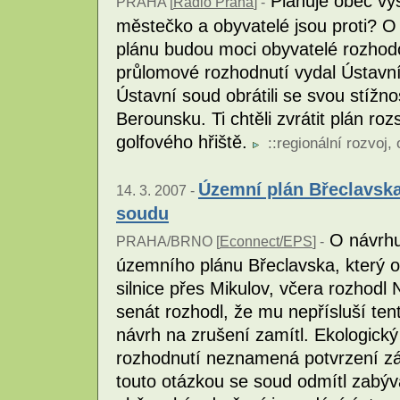
Plánuje obec vys
PRAHA [
Radio Praha
] -
městečko a obyvatelé jsou proti?
plánu budou moci obyvatelé rozhod
průlomové rozhodnutí vydal Ústavní
Ústavní soud obrátili se svou stížn
Berounsku. Ti chtěli zvrátit plán r
golfového hřiště.
::
regionální rozvoj
,
Územní plán Břeclavsk
14. 3. 2007 -
soudu
O návrhu 
PRAHA/BRNO [
Econnect/EPS
] -
územního plánu Břeclavska, který o
silnice přes Mikulov, včera rozhodl
senát rozhodl, že mu nepřísluší te
návrh na zrušení zamítl. Ekologický
rozhodnutí neznamená potvrzení zá
touto otázkou se soud odmítl zabýv