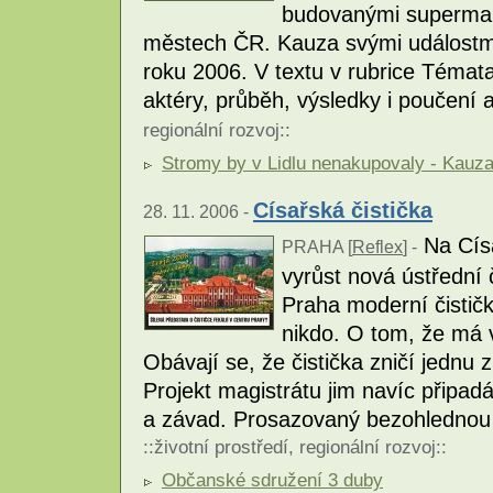
budovanými supermarke
městech ČR. Kauza svými událostm
roku 2006. V textu v rubrice Témat
aktéry, průběh, výsledky i poučení
regionální rozvoj
::
Stromy by v Lidlu nenakupovaly - Kauz
Císařská čistička
28. 11. 2006 -
Na Císa
PRAHA [
Reflex
] -
vyrůst nová ústřední 
Praha moderní čistič
nikdo. O tom, že má 
Obávají se, že čistička zničí jednu 
Projekt magistrátu jim navíc připad
a závad. Prosazovaný bezohlednou 
::
životní prostředí
,
regionální rozvoj
::
Občanské sdružení 3 duby