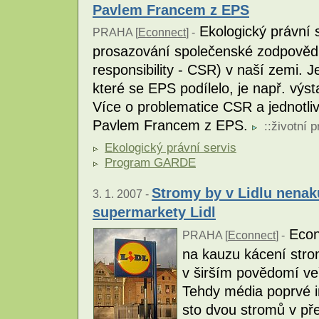
Pavlem Francem z EPS
Ekologický právní s
PRAHA [
Econnect
] -
prosazování společenské zodpovědno
responsibility - CSR) v naší zemi. 
které se EPS podílelo, je např. vý
Více o problematice CSR a jednotli
Pavlem Francem z EPS.
::
životní p
Ekologický právní servis
Program GARDE
Stromy by v Lidlu nenak
3. 1. 2007 -
supermarkety Lidl
Econn
PRAHA [
Econnect
] -
na kauzu kácení stro
v širším povědomí veř
Tehdy média poprvé i
sto dvou stromů v př