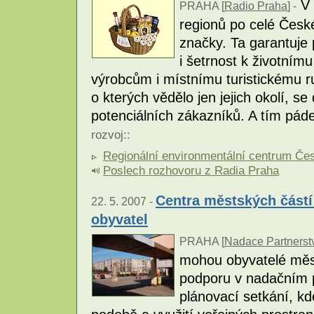
V 
PRAHA [
Radio Praha
] -
regionů po celé České
značky. Ta garantuje 
i šetrnost k životní
výrobcům i místnímu turistickému r
o kterých vědělo jen jejich okolí, s
potenciálních zákazníků. A tím pádem
rozvoj
::
Regionální environmentální centrum Čes
Poslech rozhovoru z Radia Praha
Centra městských částí
22. 5. 2007 -
obyvatel
PRAHA [
Nadace Partnerstv
mohou obyvatelé měst
podporu v nadačním 
plánovací setkání, k