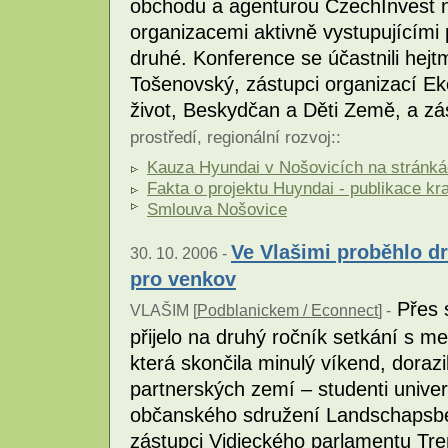
obchodu a agenturou CzechInvest n
organizacemi aktivně vystupujícími 
druhé. Konference se účastnili he
Tošenovský, zástupci organizací Ek
život, Beskydčan a Děti Země, a zás
prostředí
,
regionální rozvoj
::
Kauza Hyundai v Nošovicích na stránká
Fakta o projektu Huyndai - publikace kr
Smlouva Nošovice
Ve Vlašimi proběhlo d
30. 10. 2006 -
pro venkov
Přes s
VLAŠIM [
Podblanickem / Econnect
] -
přijelo na druhý ročník setkání s me
která skončila minulý víkend, dorazil
partnerských zemí – studenti univer
občanského sdružení Landschapsbe
zástupci Vidieckého parlamentu Tre