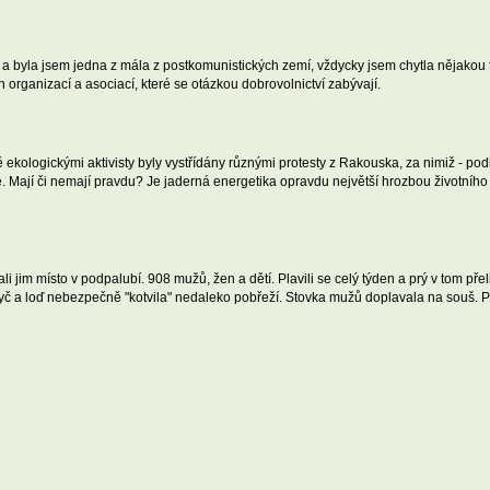
a byla jsem jedna z mála z postkomunistických zemí, vždycky jsem chytla nějakou 
rganizací a asociací, které se otázkou dobrovolnictví zabývají.
 ekologickými aktivisty byly vystřídány různými protesty z Rakouska, za nimiž - pod
isté. Mají či nemají pravdu? Je jaderná energetika opravdu největší hrozbou životního 
i jim místo v podpalubí. 908 mužů, žen a dětí. Plavili se celý týden a prý v tom př
yč a loď nebezpečně "kotvila" nedaleko pobřeží. Stovka mužů doplavala na souš. Po