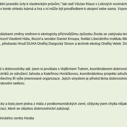
ktní pravidlo úcty k vlastnickým právům," tak radí Václav Klaus v Lidových novinách
 v tomto ohledu tvárná a hra s ní může být prostředkem k ukojení sebe sama. Vzpo
 otázkami změny směrem k ekologicky příznivějšímu způsobu života se zabývala le
ilozof Vlastimil Hála, filozof a senátor Daniel Kroupa, ředitel Liberálního institutu 
á, předseda Hnutí DUHA Ondřej Dargocký Simon a technik-ekolog Ondřej Velek. Dis
cují s dobrovolníky atd. jsem si povídala s Vojtěchem Tutrem, koordinátorem dobrov
olníků ze sdružení Jahoda a Kateřinou Horáčkovou, koordinátorkou projektu sdru
všechny tři výše jmenované organizace. Jejich smyslem je přivést téma dobrovolnic
ziskovém sektoru.
ky a byla jsem jedna z mála z postkomunistických zemí, vždycky jsem chytla nějako
ací, které se otázkou dobrovolnictví zabývají.
nického centra Hestia