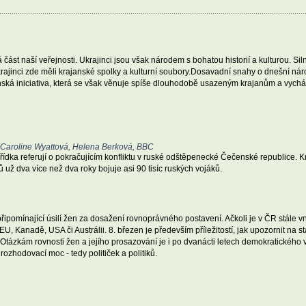
 část naší veřejnosti. Ukrajinci jsou však národem s bohatou historií a kulturou. Si
inci zde měli krajanské spolky a kulturní soubory.Dosavadní snahy o dnešní národno
ská iniciativa, která se však věnuje spíše dlouhodobě usazeným krajanům a vychází je
, Caroline Wyattová, Helena Berková, BBC
ídka referují o pokračujícím konfliktu v ruské odštěpenecké Čečenské republice. Kre
 už dva více než dva roky bojuje asi 90 tisíc ruských vojáků.
ipomínající úsilí žen za dosažení rovnoprávného postavení. Ačkoli je v ČR stále vn
 Kanadě, USA či Austrálii. 8. březen je především příležitostí, jak upozornit na st
Otázkám rovnosti žen a jejího prosazování je i po dvanácti letech demokratického
 rozhodovací moc - tedy političek a politiků.