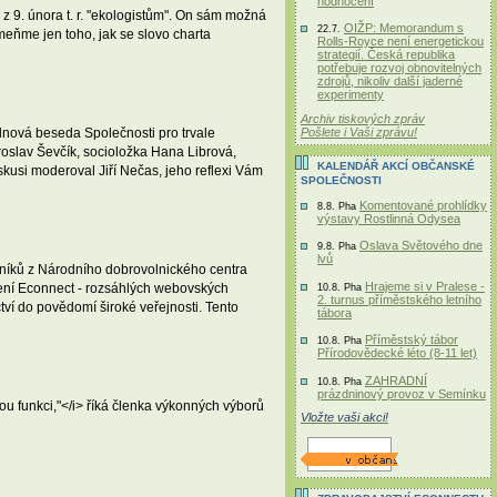
hodnocení
 z 9. února t. r. "ekologistům". On sám možná
OIŽP: Memorandum s
22.7.
meňme jen toho, jak se slovo charta
Rolls-Royce není energetickou
strategií. Česká republika
potřebuje rozvoj obnovitelných
zdrojů, nikoliv další jaderné
experimenty
Archiv tiskových zpráv
Pošlete i Vaši zprávu!
dnová beseda Společnosti pro trvale
Miroslav Ševčík, socioložka Hana Librová,
KALENDÁŘ AKCÍ OBČANSKÉ
kusi moderoval Jiří Nečas, jeho reflexi Vám
SPOLEČNOSTI
Komentované prohlídky
8.8. Pha
výstavy Rostlinná Odysea
Oslava Světového dne
9.8. Pha
lvů
olníků z Národního dobrovolnického centra
Hrajeme si v Pralese -
žení Econnect - rozsáhlých webovských
10.8. Pha
2. turnus příměstského letního
tví do povědomí široké veřejnosti. Tento
tábora
Příměstský tábor
10.8. Pha
Přírodovědecké léto (8-11 let)
ZAHRADNÍ
10.8. Pha
prázdninový provoz v Semínku
u funkci,"</i> říká členka výkonných výborů
Vložte vaši akci!