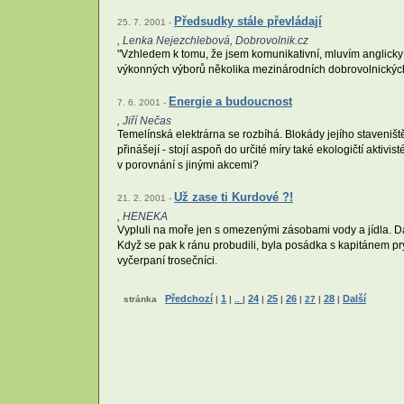
Předsudky stále převládají
25. 7. 2001 -
, Lenka Nejezchlebová, Dobrovolnik.cz
"Vzhledem k tomu, že jsem komunikativní, mluvím anglicky 
výkonných výborů několika mezinárodních dobrovolnických o
Energie a budoucnost
7. 6. 2001 -
, Jiří Nečas
Temelínská elektrárna se rozbíhá. Blokády jejího staveniště
přinášejí - stojí aspoň do určité míry také ekologičtí aktiv
v porovnání s jinými akcemi?
Už zase ti Kurdové ?!
21. 2. 2001 -
, HENEKA
Vypluli na moře jen s omezenými zásobami vody a jídla. Dal
Když se pak k ránu probudili, byla posádka s kapitánem pr
vyčerpaní trosečníci.
Předchozí
1
24
25
26
28
Další
stránka
|
|
..
|
|
|
|
27
|
|