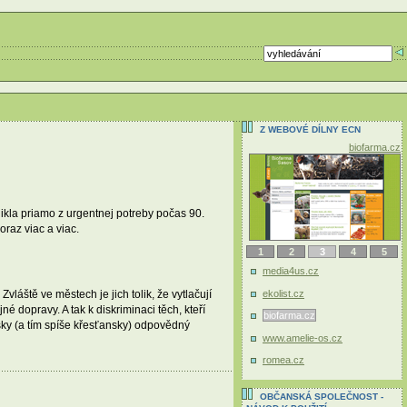
Z WEBOVÉ DÍLNY ECN
biofarma.cz
nikla priamo z urgentnej potreby počas 90.
raz viac a viac.
1
2
3
4
5
media4us.cz
ekolist.cz
áště ve městech je jich tolik, že vytlačují
é dopravy. A tak k diskriminaci těch, kteří
biofarma.cz
sky (a tím spíše křesťansky) odpovědný
www.amelie-os.cz
romea.cz
OBČANSKÁ SPOLEČNOST -