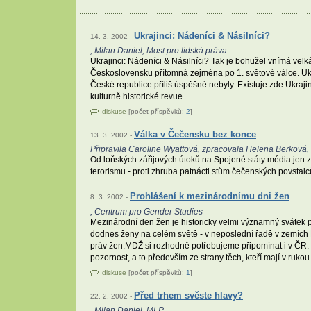
Ukrajinci: Nádeníci & Násilníci?
14. 3. 2002 -
, Milan Daniel, Most pro lidská práva
Ukrajinci: Nádeníci & Násilníci? Tak je bohužel vnímá velká
Československu přítomná zejména po 1. světové válce. Ukraj
České republice příliš úspěšné nebyly. Existuje zde Ukrajin
kulturně historické revue.
diskuse
[počet příspěvků:
2
]
Válka v Čečensku bez konce
13. 3. 2002 -
Připravila Caroline Wyattová, zpracovala Helena Berková
Od loňských zářijových útoků na Spojené státy média jen zř
terorismu - proti zhruba patnácti stům čečenských povstalců
Prohlášení k mezinárodnímu dni žen
8. 3. 2002 -
, Centrum pro Gender Studies
Mezinárodní den žen je historicky velmi významný svátek př
dodnes ženy na celém světě - v neposlední řadě v zemích EU,
práv žen.MDŽ si rozhodně potřebujeme připomínat i v ČR. 
pozornost, a to především ze strany těch, kteří mají v rukou
diskuse
[počet příspěvků:
1
]
Před trhem svěste hlavy?
22. 2. 2002 -
, Milan Daniel, MLP