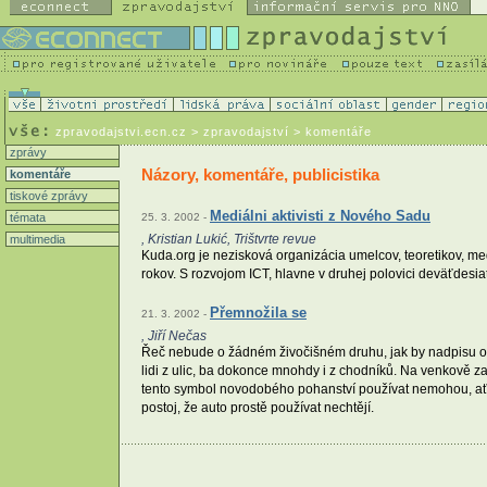
zpravodajstvi.ecn.cz
> zpravodajství > komentáře
zprávy
Názory, komentáře, publicistika
komentáře
tiskové zprávy
Mediálni aktivisti z Nového Sadu
témata
25. 3. 2002 -
, Kristian Lukić, Trištvrte revue
multimedia
Kuda.org je nezisková organizácia umelcov, teoretikov, med
rokov. S rozvojom ICT, hlavne v druhej polovici deväťdesia
Přemnožila se
21. 3. 2002 -
, Jiří Nečas
Řeč nebude o žádném živočišném druhu, jak by nadpisu odpov
lidi z ulic, ba dokonce mnohdy i z chodníků. Na venkově zas
tento symbol novodobého pohanství používat nemohou, ať ji
postoj, že auto prostě používat nechtějí.