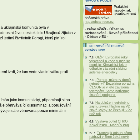
NÁVOD K POUŽITÍ
Praktické
návody, jak
uplatňovat svá
občanská práva.
http://obcan.ecn.cz
lná ukrajinská komunita byla v
- Právo vědět - Účast na
stní život desítek tisíc Ukrajinců žijících v
rozhodování - Rovné příležitosti
- Občan v EU -
diný čtvrtletník Porogi, který plní roli
NEJNOVĚJŠÍ TISKOVÉ
ZPRÁVY NNO
OIŽP: Evropské řeky
7.8.
vysychají a voda v nich se
otepluje: Klimatická krize
odhaluje zásadní slabinu
ml tvrdí, že tam vede vlastní válku proti
jaderné energetiky
„Pomoc, máme v domě
7.8.
netopýry!“ Bezplatná poradna
ČESON je v létě zavalena
telefonáty. Sama potřebuje
finanční podporu.
ímán jako komunistický, připomínají si ho
Na doložení veřejného
7.8.
ále přetrvávající diskriminaci a porušování
zájmu zvýšit hladinu na VD
Nové Mlýny se čeká již více
 vývoje stále věnována pouze minimální
než rok
Výstava 50 let CHKO
6.8.
Kokořínsko - Máchův kraj
Tramvaj k odsunutému
27.7.
nádraží v Brně čeká nové