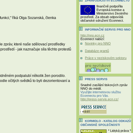
ZPRAVODAJSTVÍ ECONNECTU
finančně podpořila
Evropská komise a
Ministerstvo životního
prostředí. Za obsah odpovídá
funkci," říká Olga Sozanská, členka
občanské sdružení Econnect.
INFORMAČNÍ SERVIS PRO NNO
http://nno.ecn.cz
Econnect nabízí:
Novinky pro NNO
le zpráv, které naše sdělovací prostředky
prostředí - jak naznačuje síla těchto protestů
Databáze grantů
Práce v neziskovém sektoru
elidněném podpalubí několik žen porodilo.
PRESS SERVIS
dle očitých svědků to byli dezorientovaní a
Snadné zasílání tiskových zpráv
NNO do médií.
Využijte internetovou službu
Econnectu pro Vás.
http://press-servis.ecn.cz/
KORMIDLO - KATALOG ODKAZŮ
OBČANSKÉ SPOLEČNOSTI
* Lidská práva *