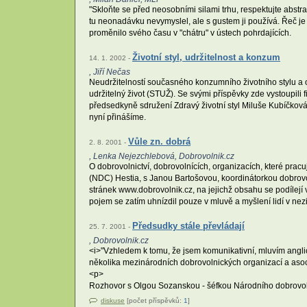
"Skloňte se před neosobními silami trhu, respektujte abstra
tu neonadávku nevymyslel, ale s gustem ji používá. Řeč je
proměnilo svého času v "chátru" v ústech pohrdajících.
Životní styl, udržitelnost a konzum
14. 1. 2002 -
, Jiří Nečas
Neudržitelností současného konzumního životního stylu a
udržitelný život (STUŽ). Se svými příspěvky zde vystoupili f
předsedkyně sdružení Zdravý životní styl Miluše Kubíčkov
nyní přinášíme.
Vůle zn. dobrá
2. 8. 2001 -
, Lenka Nejezchlebová, Dobrovolnik.cz
O dobrovolnictví, dobrovolnících, organizacích, které pra
(NDC) Hestia, s Janou Bartošovou, koordinátorkou dobrov
stránek www.dobrovolnik.cz, na jejichž obsahu se podílejí 
pojem se zatím uhnízdil pouze v mluvě a myšlení lidí v ne
Předsudky stále převládají
25. 7. 2001 -
, Dobrovolnik.cz
<i>"Vzhledem k tomu, že jsem komunikativní, mluvím anglic
několika mezinárodních dobrovolnických organizací a asoci
<p>
Rozhovor s Olgou Sozanskou - šéfkou Národního dobrovol
diskuse
[počet příspěvků:
1
]