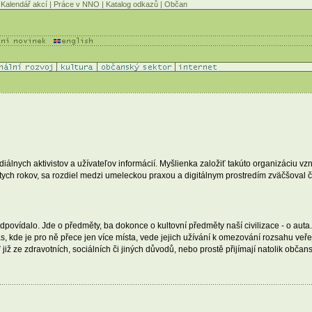
Kalendář akcí
|
Práce v NNO
|
Katalog odkazů
|
Občan
iálnych aktivistov a užívateľov informácií. Myšlienka založiť takúto organizáciu vz
tych rokov, sa rozdiel medzi umeleckou praxou a digitálnym prostredím zväčšoval čo
ídalo. Jde o předměty, ba dokonce o kultovní předměty naší civilizace - o auta. Zvl
, kde je pro ně přece jen více místa, vede jejich užívání k omezování rozsahu veřejn
ž ze zdravotních, sociálních či jiných důvodů, nebo prostě přijímají natolik občan