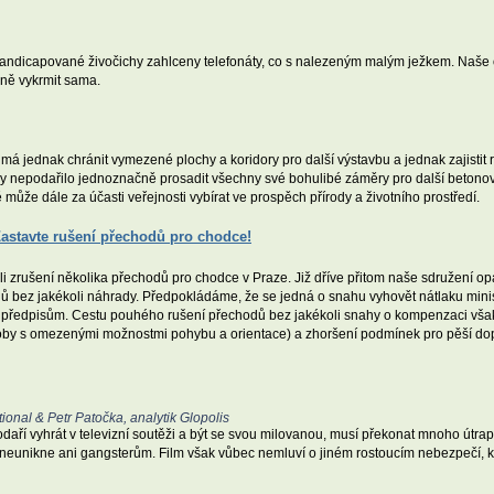
 handicapované živočichy zahlceny telefonáty, co s nalezeným malým ježkem. Naše 
dně vykrmit sama.
 má jednak chránit vymezené plochy a koridory pro další výstavbu a jednak zajistit 
obby nepodařilo jednoznačně prosadit všechny své bohulibé záměry pro další betono
může dále za účasti veřejnosti vybírat ve prospěch přírody a životního prostředí.
astavte rušení přechodů pro chodce!
rušení několika přechodů pro chodce v Praze. Již dříve přitom naše sdružení op
 bez jakékoli náhrady. Předpokládáme, že se jedná o snahu vyhovět nátlaku minis
dal předpisům. Cestu pouhého rušení přechodů bez jakékoli snahy o kompenzaci vš
osoby s omezenými možnostmi pohybu a orientace) a zhoršení podmínek pro pěší do
ional & Petr Patočka, analytik Glopolis
podaří vyhrát v televizní soutěži a být se svou milovanou, musí překonat mnoho ú
eunikne ani gangsterům. Film však vůbec nemluví o jiném rostoucím nebezpečí, k