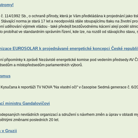
stromy!
. 114/1992 Sb., o ochraně přírody, která je Vám předkládána k projednání jako ti
 Stávající norma je stará 17 let a neodpovídá stále stoupajícímu tlaku na životní pro
ní udělování výjimek vládou - také předejít bezdůvodnému kácení alejí podél silnic a
robíhat ve standardním správním řízení, kde lze, na rozdíl od stávajícího stavu, 
anizace EUROSOLAR k projednávané energetické koncepci České republi
připomínky k zprávě Nezávislé energetické komise pod vedením předsedy AV ČR
dsedům a místopředsedům parlamentních výborů.
ismus
ra Kysučana k reportáži TV NOVA "Na vlastní oči" v časopise Sedmá generace č. 6/20
ací ministru Gandalovičovi
psaných nevládních organizací a sdružení s návrhem změn a úprav v oblasti mysliv
běhlými změnami posledních 20 let.
 v Gruzii