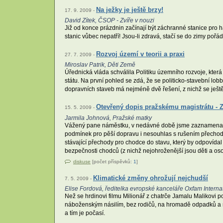
Na ježky je ještě brzy!
17. 9. 2009 -
David Zítek, ČSOP - Zvíře v nouzi
Již od konce prázdnin začínají být záchranné stanice pro
stanic vůbec nepatří! Jsou-li zdravá, stačí se do zimy pořá
Rozvoj území v teorii a praxi
27. 7. 2009 -
Miroslav Patrik, Děti Země
Úřednická vláda schválila Politiku územního rozvoje, která
státu. Na první pohled se zdá, že se politicko-stavební l
dopravních staveb má nejméně dvě řešení, z nichž se ještě 
Otevřený dopis pražskému magistrátu - Z
15. 5. 2009 -
Jarmila Johnová, Pražské matky
Vážený pane náměstku, v nedávné době jsme zaznamenali z
podmínek pro pěší dopravu i nesouhlas s rušením přechodů
stávající přechody pro chodce do stavu, který by odpoví
bezpečnosti chodců (z nichž nejohroženější jsou děti a 
diskuse
[počet příspěvků:
1
]
Klimatické změny ohrožují nejchudší
7. 5. 2009 -
Elise Fordová, ředitelka evropské kanceláře Oxfam Internat
Než se hrdinovi filmu Milionář z chatrče Jamalu Malikovi 
náboženským násilím, bez rodičů, na hromadě odpadků a n
a tím je počasí.