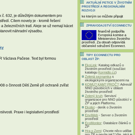
AKTUÁLNÍ PETICE V ŽIVOTNÍM
PROSTŘEDÍ A REGIONÁLNÍM
ROZVOJI
sk č. 632, je důležitým dokumentem pro
ke kterým se můžete připojit
středí. Cílem novely je - kromě řešení
ZPRAVODAJSTVÍ ECONNECTU
 železničních tratí. Aleje se už nemají kácet
stanovit náhradní výsadbu.
finančně podpořila
Evropská komise a
Ministerstvo životního
prostředí. Za obsah odpovídá
občanské sdružení Econnect.
ky
TIPY ECONNECTU PRO
 Václava Pačese. Text byl formou
OBLAST ŽP:
EkoLink
: Katalog odkazů o
životním prostředí (součást
katalogu
Kormidlo.cz
)
Zelená seznamka
s
ekologickými organizacemi na
KOMU? KAM? PROČ?
: Adresář
08 o činnosti Dětí Země při ochraně zvířat
NNO působících v oblasti
životního prostředí
Zelený kruh
: Servisní
organizace pro NNO působící v
ŽP a jejich Platformu.
Ekolist
- deník o životním
prostředí
osti. Praxe i legislativní prostředí
EnviWeb
- Server o životním
prostředí
EcoMonitor
: Databáze článků o
ŽP
Hra o Zemi
: Chcete něco udělat
pro ŽP a nevíte jak? Víte, jaká je