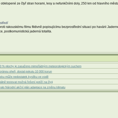
i, obklopené ze čtyř stran horami, lesy a nefunkčními doly, 250 km od hlavního města
středí
roti rakouskému filmu fiktivně popisujícímu bezprostřední situaci po havárii Jade
 postkomunistická jaderná totalita.
 50 % plochy je zasaženo mimořádným meteorologickým suchem
 bránou oheň, dostal pokutu 10 000 korun
msku může nedostatek kyslíku ve vodě
lně testovat možná řešení potíží na Dyji
zovalo Národní akční plán adaptace na změnu klimatu