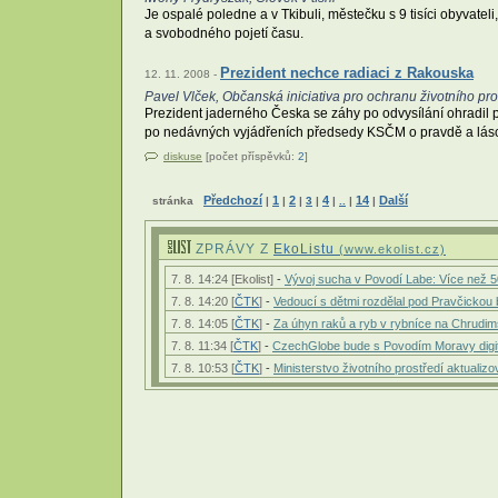
Je ospalé poledne a v Tkibuli, městečku s 9 tisíci obyvatel
a svobodného pojetí času.
Prezident nechce radiaci z Rakouska
12. 11. 2008 -
Pavel Vlček, Občanská iniciativa pro ochranu životního pro
Prezident jaderného Česka se záhy po odvysílání ohradil p
po nedávných vyjádřeních předsedy KSČM o pravdě a lásce,
diskuse
[počet příspěvků:
2
]
Předchozí
1
2
4
14
Další
stránka
|
|
|
3
|
|
..
|
|
ZPRÁVY Z
EkoListu
(www.ekolist.cz)
7. 8. 14:24 [Ekolist]
-
Vývoj sucha v Povodí Labe: Více než
7. 8. 14:20 [
ČTK
]
-
Vedoucí s dětmi rozdělal pod Pravčickou
7. 8. 14:05 [
ČTK
]
-
Za úhyn raků a ryb v rybníce na Chrudi
7. 8. 11:34 [
ČTK
]
-
CzechGlobe bude s Povodím Moravy digitá
7. 8. 10:53 [
ČTK
]
-
Ministerstvo životního prostředí aktuali