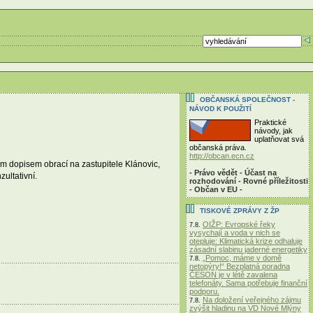
OBČANSKÁ SPOLEČNOST -
NÁVOD K POUŽITÍ
Praktické
návody, jak
uplatňovat svá
občanská práva.
http://obcan.ecn.cz
ým dopisem obrací na zastupitele Klánovic,
- Právo vědět - Účast na
ultativní.
rozhodování - Rovné příležitosti
- Občan v EU -
TISKOVÉ ZPRÁVY Z ŽP
OIŽP: Evropské řeky
7.8.
vysychají a voda v nich se
otepluje: Klimatická krize odhaluje
zásadní slabinu jaderné energetiky
„Pomoc, máme v domě
7.8.
netopýry!“ Bezplatná poradna
ČESON je v létě zavalena
telefonáty. Sama potřebuje finanční
podporu.
Na doložení veřejného zájmu
7.8.
zvýšit hladinu na VD Nové Mlýny