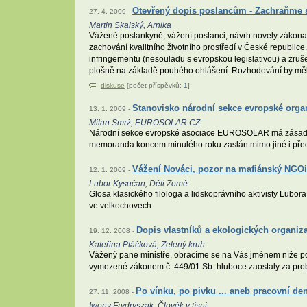
Otevřený dopis poslancům - Zachraňme 
27. 4. 2009 -
Martin Skalský, Arnika
Vážené poslankyně, vážení poslanci, návrh novely zákona č
zachování kvalitního životního prostředí v České republice.
infringementu (nesouladu s evropskou legislativou) a zruše
plošně na základě pouhého ohlášení. Rozhodování by mělo p
diskuse
[počet příspěvků:
1
]
Stanovisko národní sekce evropské org
13. 1. 2009 -
Milan Smrž, EUROSOLAR.CZ
Národní sekce evropské asociace EUROSOLAR má zásadní 
memoranda koncem minulého roku zaslán mimo jiné i pře
Vážení Nováci, pozor na mafiánský NGO
12. 1. 2009 -
Lubor Kysučan, Děti Země
Glosa klasického filologa a lidskoprávního aktivisty Lubo
ve velkochovech.
Dopis vlastníků a ekologických organiz
19. 12. 2008 -
Kateřina Ptáčková, Zelený kruh
Vážený pane ministře, obracíme se na Vás jménem níže pode
vymezené zákonem č. 449/01 Sb. hluboce zaostaly za pro
Po vínku, po pivku ... aneb pracovní den
27. 11. 2008 -
Iwony Frydryszak, Člověk v tísni