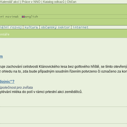
Kalendář akcí
|
Práce v NNO
|
Katalog odkazů
|
Občan
entáře
ům
e zachování celistvosti Klánovického lesa bez golfového hřiště, se tímto otevřen
z ohledu na to, zda bude případným soudním řízením potvrzeno či označeno za konz
dojnic“?
polečnost pro zvířata
lévání mléka do polí v rámci prtestní akci zemědělců.