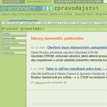
zpravodajstvi.ecn.cz
> zpravodajství > kom
zprávy
Názory, komentáře, publicistika
komentáře
tiskové zprávy
Otevřený dopis klánovickým zastupitel
témata
12. 11. 2009 -
Pavel Roušar, předseda sdružení Újezdský STROM
multimedia
Újezdský STROM, občanské sdružení, které aktivně prosazuj
aby respektovali a uznali výsledky sobotního referenda be
Takto si vážíme namáhavé práce krav – „
5. 11. 2009 -
Dita Michaličková & Nikola Puková & Jaromíra Horáková, S
Reakce Společnosti pro zvířata – z. o. ČSOP na nedávné vy
diskuse
[počet příspěvků:
2
]