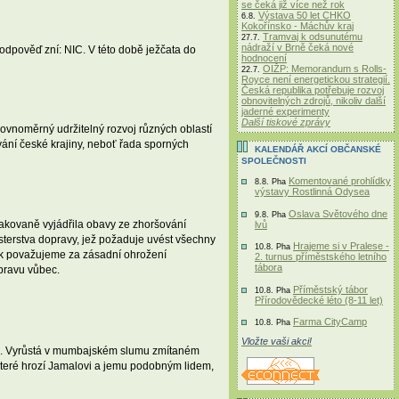
se čeká již více než rok
Výstava 50 let CHKO
6.8.
Kokořínsko - Máchův kraj
Tramvaj k odsunutému
27.7.
nádraží v Brně čeká nové
odpověď zní: NIC. V této době ježčata do
hodnocení
OIŽP: Memorandum s Rolls-
22.7.
Royce není energetickou strategií.
Česká republika potřebuje rozvoj
obnovitelných zdrojů, nikoliv další
jaderné experimenty
Další tiskové zprávy
rovnoměrný udržitelný rozvoj různých oblastí
vání české krajiny, neboť řada sporných
KALENDÁŘ AKCÍ OBČANSKÉ
SPOLEČNOSTI
Komentované prohlídky
8.8. Pha
výstavy Rostlinná Odysea
Oslava Světového dne
9.8. Pha
akovaně vyjádřila obavy ze zhoršování
lvů
terstva dopravy, jež požaduje uvést všechny
Hrajeme si v Pralese -
10.8. Pha
ak považujeme za zásadní ohrožení
2. turnus příměstského letního
tábora
pravu vůbec.
Příměstský tábor
10.8. Pha
Přírodovědecké léto (8-11 let)
Farma CityCamp
10.8. Pha
Vložte vaši akci!
trap. Vyrůstá v mumbajském slumu zmítaném
teré hrozí Jamalovi a jemu podobným lidem,