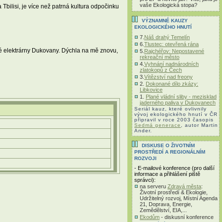
vaše Ekologická stopa?
 Tbilisi, je více než patrná kultura odpočinku
VÝZNAMNÉ KAUZY
EKOLOGICKÉHO HNUTÍ
7.
Náš drahý Temelín
6.
Tlustec: otevřená rána
rné elektrárny Dukovany. Dýchla na mě znovu,
5.
Rajchéřov: Nepostavené
rekreační město
4.
Vyhnání nadnárodních
zlatokopů z Čech
3.
Vítězství nad freony
2.
Dokonané dílo zkázy:
Libkovice
1.
Plané vládní sliby - mezisklad
jaderného paliva v Dukovanech
Seriál kauz, které ovlivnily
vývoj ekologického hnutí v ČR
připravil v roce 2003 časopis
Sedmá generace
, autor Martin
Ander.
DISKUSE O ŽIVOTNÍM
PROSTŘEDÍ A REGIONÁLNÍM
ROZVOJI
- E-mailové konference (pro další
informace a přihlášení piště
správci):
na serveru
Zdravá města
:
Životní prostředí & Ekologie,
Udržitelný rozvoj, Místní Agenda
21, Doprava, Energie,
Zemědělství, EIA,...
Ekodům
- diskusní konference