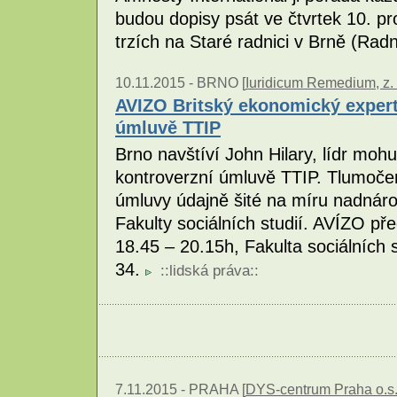
budou dopisy psát ve čtvrtek 10. p
trzích na Staré radnici v Brně (Rad
10.11.2015 -
BRNO [
Iuridicum Remedium, z. 
AVIZO Britský ekonomický exper
úmluvě TTIP
Brno navštíví John Hilary, lídr moh
kontroverzní úmluvě TTIP. Tlumoče
úmluvy údajně šité na míru nadnár
Fakulty sociálních studií. AVÍZO př
18.45 – 20.15h, Fakulta sociálních 
34.
::
lidská práva
::
7.11.2015 -
PRAHA [
DYS-centrum Praha o.s