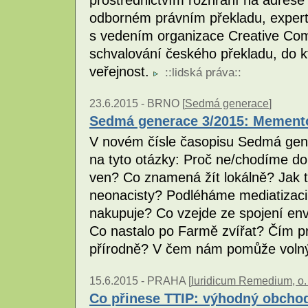
odborném právním překladu, expert
s vedením organizace Creative Com
schvalování českého překladu, do k
veřejnost.
::
lidská práva
::
23.6.2015 -
BRNO [
Sedmá generace
]
Sedmá generace 3/2015: Mement
V novém čísle časopisu Sedmá gene
na tyto otázky: Proč ne/chodíme do p
ven? Co znamená žít lokálně? Jak 
neonacisty? Podléháme mediatizaci
nakupuje? Co vzejde ze spojení en
Co nastalo po Farmě zvířat? Čím pr
přírodně? V čem nám pomůže voln
15.6.2015 -
PRAHA [
Iuridicum Remedium, o. 
Co přinese TTIP: výhodný obcho