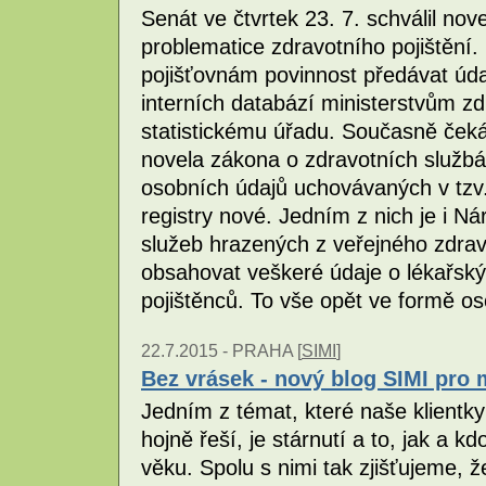
Senát ve čtvrtek 23. 7. schválil nov
problematice zdravotního pojištění.
pojišťovnám povinnost předávat úda
interních databází ministerstvům zd
statistickému úřadu. Současně ček
novela zákona o zdravotních službác
osobních údajů uchovávaných v tzv. 
registry nové. Jedním z nich je i Ná
služeb hrazených z veřejného zdravo
obsahovat veškeré údaje o lékařsk
pojištěnců. To vše opět ve formě o
22.7.2015 -
PRAHA [
SIMI
]
Bez vrásek - nový blog SIMI pro 
Jedním z témat, které naše klientk
hojně řeší, je stárnutí a to, jak a
věku. Spolu s nimi tak zjišťujeme, 