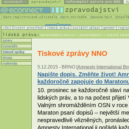
K
zpravodajstvi.ecn.cz
> zpravodajství > tiskové zprá
zprávy
komentáře
Tiskové zprávy NNO
tiskové zprávy
témata
multimedia
5.12.2015 -
BRNO [
Amnesty International Br
Napište dopis. Změňte život! Amn
každoročně zapojuje do Maratonu 
10. prosinec se každoročně slaví n
lidských práv, a to na počest přijet
Valným shromážděním OSN v roce 1
Maraton psaní dopisů – největší m
nespravedlivě vězněných, pronásled
Amnesty International ji pořádá ka