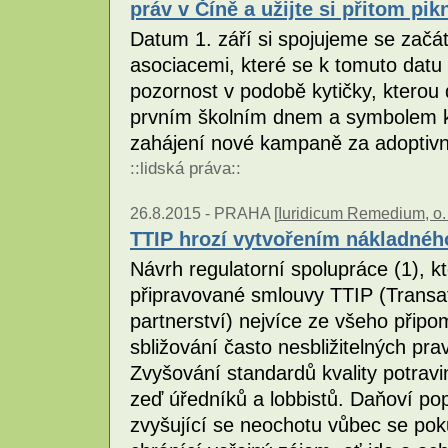
práv v Číně a užijte si přitom pi
Datum 1. září si spojujeme se začá
asociacemi, které se k tomuto datu 
pozornost v podobě kytičky, kterou d
prvním školním dnem a symbolem kv
zahájení nové kampaně za adoptiv
::
lidská práva
::
26.8.2015 -
PRAHA [
Iuridicum Remedium, o. 
TTIP hrozí vytvořením nákladnéh
Návrh regulatorní spolupráce (1), 
připravované smlouvy TTIP (Transat
partnerství) nejvíce ze všeho přip
sbližování často nesbližitelných pr
Zvyšování standardů kvality potravi
zeď úředníků a lobbistů. Daňoví popla
zvyšující se neochotu vůbec se pok