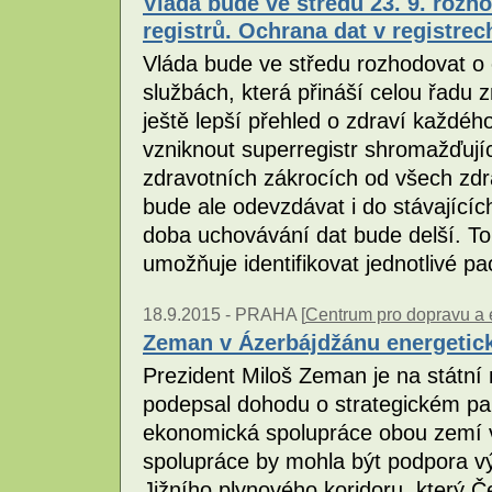
Vláda bude ve středu 23. 9. rozh
registrů. Ochrana dat v registrec
Vláda bude ve středu rozhodovat o
službách, která přináší celou řadu 
ještě lepší přehled o zdraví každé
vzniknout superregistr shromažďujíc
zdravotních zákrocích od všech zdr
bude ale odevzdávat i do stávajících
doba uchovávání dat bude delší. To
umožňuje identifikovat jednotlivé pa
18.9.2015 -
PRAHA [
Centrum pro dopravu a 
Zeman v Ázerbájdžánu energetic
Prezident Miloš Zeman je na státní
podepsal dohodu o strategickém part
ekonomická spolupráce obou zemí v
spolupráce by mohla být podpora v
Jižního plynového koridoru, který Č