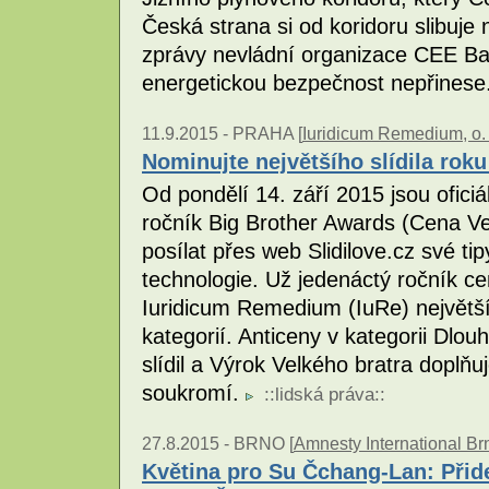
Česká strana si od koridoru slibuje
zprávy nevládní organizace CEE B
energetickou bezpečnost nepřinese
11.9.2015 -
PRAHA [
Iuridicum Remedium, o. 
Nominujte největšího slídila rok
Od pondělí 14. září 2015 jsou ofic
ročník Big Brother Awards (Cena Ve
posílat přes web Slidilove.cz své ti
technologie. Už jedenáctý ročník c
Iuridicum Remedium (IuRe) největším
kategorií. Anticeny v kategorii Dlouh
slídil a Výrok Velkého bratra doplňu
soukromí.
::
lidská práva
::
27.8.2015 -
BRNO [
Amnesty International Br
Květina pro Su Čchang-Lan: Přide