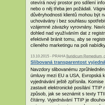
otevírá nový prostor pro sdílení info
nebo o něj třeba jen požádali. Vág
důvěryhodnosti klientů mohou být na
uchovávány i bez souhlasu spotřebite
vzájemné závazky vyrovnány. Navíc
dohled nad využíváním dat z regis
efektivně bránit tomu, aby se regis
cíleného marketingu na poli nabídk
13.10.2015 -
PRAHA [
Iuridicum Remedium, o
Slibovaná transparentost vyjedná
Navzdory slibovanému zprůhlednění
úmluvy mezi EU a USA, Evropská ko
vyjednávání ještě zpřísnila. Komise
zastavit elektronické posílání TTIP
způsob, jak se seznámit s texty TT
čítárny. Vyjednávání TTIP je dlouho