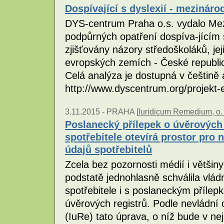
Dospívající s dyslexií - mezinár
DYS-centrum Praha o.s. vydalo Me
podpůrných opatření dospíva-jícím s
zjišťovány názory středoškoláků, jeji
evropských zemích - České republic
Celá analýza je dostupná v češtině 
http://www.dyscentrum.org/projekt
3.11.2015 -
PRAHA [
Iuridicum Remedium, o. 
Poslanecký přílepek o úvěrových
spotřebitele otevírá prostor pro
údajů spotřebitelů
Zcela bez pozornosti médií i větši
podstatě jednohlasně schválila vlá
spotřebitele i s poslaneckým přílep
úvěrových registrů. Podle nevládn
(IuRe) tato úprava, o níž bude v ne