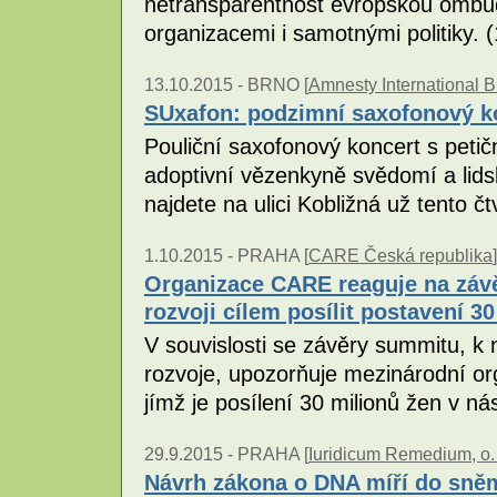
netransparentnost evropskou omb
organizacemi i samotnými politiky. 
13.10.2015 -
BRNO [
Amnesty International B
SUxafon: podzimní saxofonový k
Pouliční saxofonový koncert s pet
adoptivní vězenkyně svědomí a lids
najdete na ulici Kobližná už tento čt
1.10.2015 -
PRAHA [
CARE Česká republika
]
Organizace CARE reaguje na záv
rozvoji cílem posílit postavení 3
V souvislosti se závěry summitu, k n
rozvoje, upozorňuje mezinárodní or
jímž je posílení 30 milionů žen v nás
29.9.2015 -
PRAHA [
Iuridicum Remedium, o. 
Návrh zákona o DNA míří do sněm