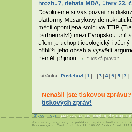
hrozbu?, debata MDA, úterý 23. č
Dovolujeme si Vás pozvat na disku
platformy Masarykovy demokratic
médii opomíjená smlouva TTIP (Tran
partnenrství) mezi Evropskou unií 
cílem je uchopit ideologický i věcný
přiblíží jeho obsah a vysvětlí argu
neměli přijmout.
::
lidská práva
::
stránka
Předchozí
|
1
|
..
|
3
|
4
|
5
|
6
|
7
|
.
Nenašli jste tiskovou zprávu
tiskových zpráv!
Easy CONNECTion
- snadné spojení mezi lidmi, kteř
Webhosting
,
webdesign
a
publikační systém Toolkit
-
Econne
Econnect,o.s.; Českomalínská 23; 160 00 Praha 6; tel: 224