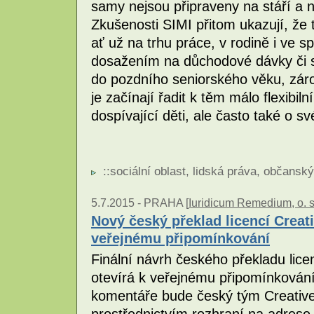
samy nejsou připraveny na stáří a 
Zkušenosti SIMI přitom ukazují, že t
ať už na trhu práce, v rodině i ve s
dosažením na důchodové dávky či s 
do pozdního seniorského věku, zárov
je začínají řadit k těm málo flexibi
dospívající děti, ale často také o 
::
sociální oblast
,
lidská práva
,
občanský
5.7.2015 -
PRAHA [
Iuridicum Remedium, o. s
Nový český překlad licencí Crea
veřejnému připomínkování
Finální návrh českého překladu li
otevírá k veřejnému připomínkování
komentáře bude český tým Creativ
prostřednictvím rozhraní na adres