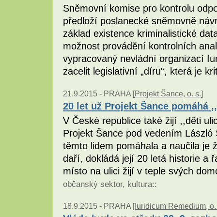
Sněmovní komise pro kontrolu odpo
předloží poslanecké sněmovně návr
základ existence kriminalistické d
možnost provádění kontrolních analý
vypracovaný nevládní organizací I
zacelit legislativní „díru“, která je kr
21.9.2015 -
PRAHA [
Projekt Šance, o. s.
]
20 let už Projekt Šance pomáhá ,
V České republice také žijí ,,děti u
Projekt Šance pod vedením László 
těmto lidem pomáhala a naučila je ží
daří, dokládá její 20 letá historie a 
místo na ulici žijí v teple svých do
občanský sektor
,
kultura
::
18.9.2015 -
PRAHA [
Iuridicum Remedium, o. 