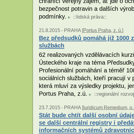
chránící veřejný zájem, ať jde o och
bezpečnost potravin a dalších výrob
podmínky.
::
lidská práva
::
21.8.2015 -
PRAHA [
Portus Praha, z. ú.
]
Bez předsudků pomáhá již 1000 
službách
62 realizovaných vzdělávacích kur
Ústeckého kraje na téma Předsudky 
Profesionální pomáhání a téměř 10
sociálních službách, kteří pracují v
která mluví za výsledky projektu, je
Portus Praha, z.ú.
::
regionální rozvo
23.7.2015 -
PRAHA [
Iuridicum Remedium, o. 
Stát bude chtít další osobní údaj
se další centrální registry i před
informačních systémů zdravotníc