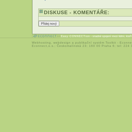
DISKUSE - KOMENTÁŘE:
Easy CONNECTion
- snadné spojení mezi lidmi, kteř
Webhosting
,
webdesign
a
publikační systém Toolkit
-
Econne
Econnect,o.s.; Českomalínská 23; 160 00 Praha 6; tel: 224