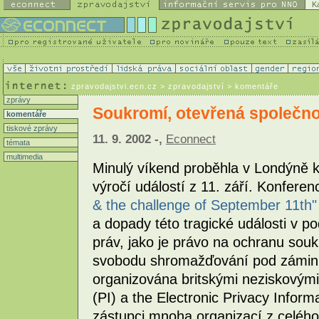
K
zpravodajstvi.ecn.cz
> zpravodajství > komentáře
zprávy
Soukromí, otevřená společnos
komentáře
tiskové zprávy
11. 9. 2002 -,
Econnect
témata
multimedia
Minulý víkend proběhla v Londýně ko
výročí událostí z 11. září. Konfer
& the challenge of September 11th"
a dopady této tragické události v 
práv, jako je právo na ochranu sou
svobodu shromažďování pod zámink
organizována britskými neziskovými
(PI) a the Electronic Privacy Informa
zástupci mnoha organizací z celého 