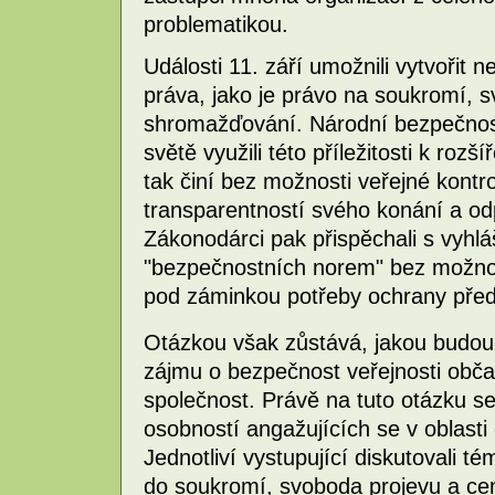
problematikou.
Události 11. září umožnili vytvořit n
práva, jako je právo na soukromí, 
shromažďování. Národní bezpečnost
světě využili této příležitosti k roz
tak činí bez možnosti veřejné kontr
transparentností svého konání a od
Zákonodárci pak přispěchali s vyhl
"bezpečnostních norem" bez možnost
pod záminkou potřeby ochrany před
Otázkou však zůstává, jakou budou
zájmu o bezpečnost veřejnosti obč
společnost. Právě na tuto otázku s
osobností angažujících se v oblasti
Jednotliví vystupující diskutovali t
do soukromí, svoboda projevu a cen