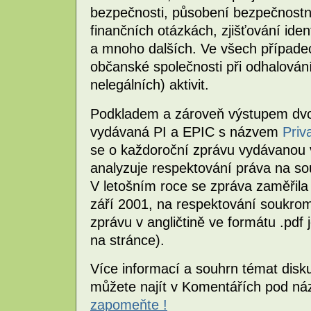
bezpečnosti, působení bezpečnostn
finančních otázkách, zjišťování iden
a mnoho dalších. Ve všech případe
občanské společnosti při odhalován
nelegálních) aktivit.
Podkladem a zároveň výstupem dvou
vydávaná PI a EPIC s názvem
Priv
se o každoroční zprávu vydávanou 
analyzuje respektování práva na so
V letošním roce se zpráva zaměřila 
září 2001, na respektování soukro
zprávu v angličtině ve formátu .pd
na stránce).
Více informací a souhrn témat disk
můžete najít v Komentářích pod n
zapomeňte !