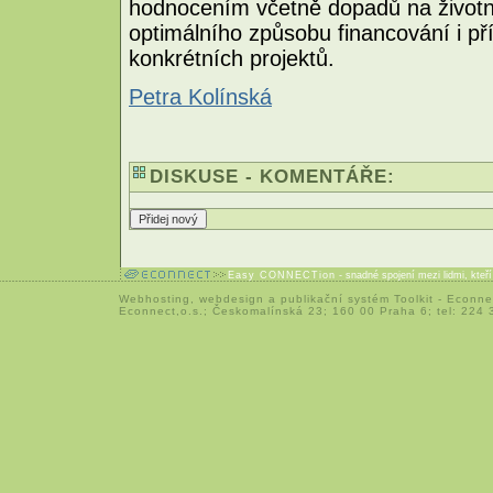
hodnocením včetně dopadů na životní
optimálního způsobu financování i př
konkrétních projektů.
Petra Kolínská
DISKUSE - KOMENTÁŘE:
Easy CONNECTion
- snadné spojení mezi lidmi, kteř
Webhosting
,
webdesign
a
publikační systém Toolkit
-
Econne
Econnect,o.s.; Českomalínská 23; 160 00 Praha 6; tel: 224