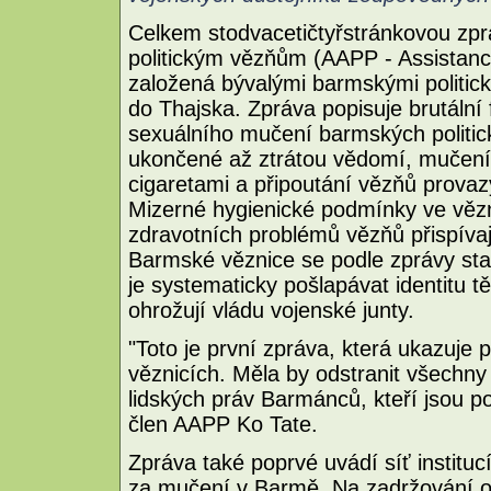
Celkem stodvacetičtyřstránkovou zp
politickým vězňům (AAPP - Assistance 
založená bývalými barmskými politický
do Thajska. Zpráva popisuje brutální
sexuálního mučení barmských politick
ukončené až ztrátou vědomí, mučení
cigaretami a připoutání vězňů provaz
Mizerné hygienické podmínky ve vězn
zdravotních problémů vězňů přispívaj
Barmské věznice se podle zprávy staly
je systematicky pošlapávat identitu t
ohrožují vládu vojenské junty.
"Toto je první zpráva, která ukazuje
věznicích. Měla by odstranit všechny
lidských práv Barmánců, kteří jsou pod
člen AAPP Ko Tate.
Zpráva také poprvé uvádí síť instituc
za mučení v Barmě. Na zadržování o