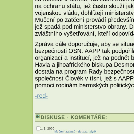
na ochranu státu, jež často slouží jak
vojenskou vládu, dohlížejí ministerst
Mučení po zatčení provádí především 
jež spadá pod ministerstvo obrany. D
zvláštního vyšetřování, kteří odpovída
Zpráva dále doporučuje, aby se situ
bezpečnosti OSN. AAPP tak podpořil
organizací a institucí, jež na podně
Havla a jihoafrického biskupa Desmo
dostala na program Rady bezpečnosti.
společnost Člověk v tísni, jež s AA
pomoci rodinám barmských politický
-red-
DISKUSE - KOMENTÁŘE:
1. 1. 2006
Mučení zajatců - dotaz
analytik