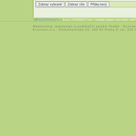
Easy CONNECTion
- snadné spojení mezi lidmi, kteř
Webhosting
,
webdesign
a
publikační systém Toolkit
-
Econne
Econnect,o.s.; Českomalínská 23; 160 00 Praha 6; tel: 224