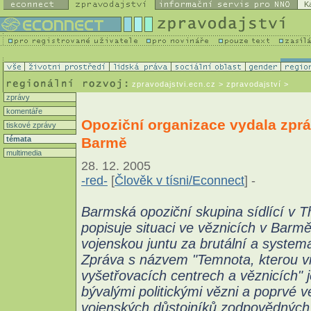
K
zpravodajstvi.ecn.cz
> zpravodajství >
zprávy
komentáře
Opoziční organizace vydala zprá
tiskové zprávy
Barmě
témata
multimedia
28. 12. 2005
-red-
[
Člověk v tísni/Econnect
] -
Barmská opoziční skupina sídlící v T
popisuje situaci ve věznicích v Barm
vojenskou juntu za brutální a system
Zpráva s názvem "Temnota, kterou v
vyšetřovacích centrech a věznicích" 
bývalými politickými vězni a poprvé ve
vojenských důstojníků zodpovědných