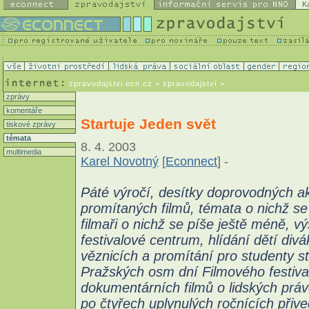
K
zpravodajstvi.ecn.cz
> zpravodajství >
zprávy
komentáře
Startuje Jeden svět
tiskové zprávy
témata
8. 4. 2003
multimedia
Karel Novotný
[
Econnect
] -
Páté výročí, desítky doprovodných a
promítaných filmů, témata o nichž s
filmaři o nichž se píše ještě méně, vý
festivalové centrum, hlídání dětí div
věznicích a promítání pro studenty st
Pražských osm dní Filmového festiva
dokumentárních filmů o lidských prá
po čtyřech uplynulých ročnících přiv