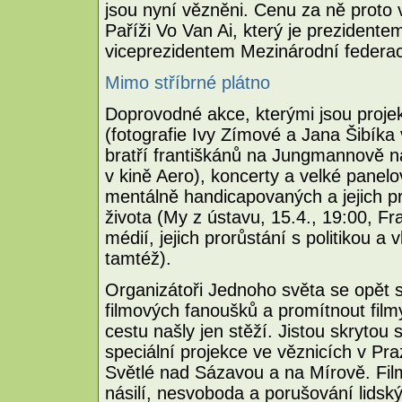
jsou nyní vězněni. Cenu za ně proto 
Paříži Vo Van Ai, který je prezident
viceprezidentem Mezinárodní federace
Mimo stříbrné plátno
Doprovodné akce, kterými jsou proje
(fotografie Ivy Zímové a Jana Šibíka
bratří františkánů na Jungmannově ná
v kině Aero), koncerty a velké panel
mentálně handicapovaných a jejich p
života (My z ústavu, 15.4., 19:00, Fra
médií, jejich prorůstání s politikou a
tamtéž).
Organizátoři Jednoho světa se opět sn
filmových fanoušků a promítnout film
cestu našly jen stěží. Jistou skrytou s
speciální projekce ve věznicích v Pra
Světlé nad Sázavou a na Mírově. Film
násilí, nesvoboda a porušování lids