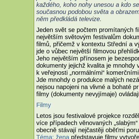
každého, koho nohy unesou a kdo se
současnou podobou světa a obrazem
něm předkládá televize.
Jeden svět se počtem promítaných fi
největším světovým festivalům doku
filmů, přičemž v kontextu Střední a 
jde o vůbec největší filmovou přehlí
Jeho největším přínosem je bezespor
dokumenty jejichž kvalita je mnohdy v
k veřejnosti „normálními“ komerčními
Jde mnohdy o produkce malých nezávis
nejsou napojeni na vlivné a bohaté pr
filmy (dokumenty nevyjímaje) ovládaj
Filmy
Letos jsou festivalové projekce rozdě
více případech věnovaných „slabým“ 
obecně stávají nejčastěji oběťmi por
Téma: žena
představuje filmy vytvo