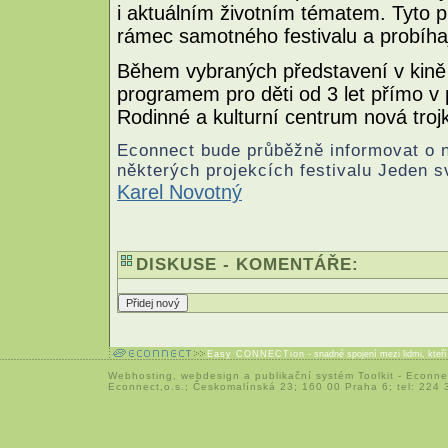
i aktuálním životním tématem. Tyto p
rámec samotného festivalu a probíhají
Během vybraných představení v kině A
programem pro děti od 3 let přímo v p
Rodinné a kulturní centrum nová troj
Econnect bude průběžně informovat o n
některých projekcích festivalu Jeden s
Karel Novotný
DISKUSE - KOMENTÁŘE:
Easy CONNECTion
- snadné spojení mezi lidmi, kteř
Webhosting
,
webdesign
a
publikační systém Toolkit
-
Econne
Econnect,o.s.; Českomalínská 23; 160 00 Praha 6; tel: 224