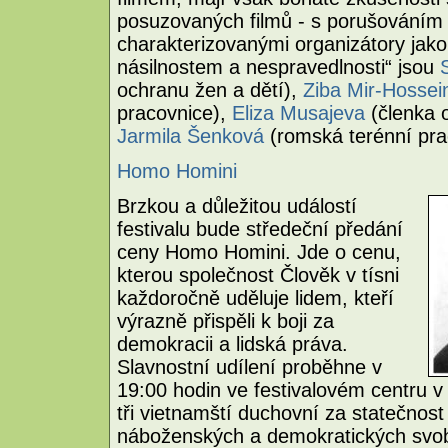
posuzovaných filmů - s porušováním 
charakterizovanými organizátory jako 
násilnostem a nespravedlnosti“ jsou
ochranu žen a dětí),
Ziba Mir-Hossein
pracovnice),
Eliza Musajeva
(členka 
Jarmila Šenková
(romská terénní pra
Homo Homini
Brzkou a důležitou událostí
festivalu bude středeční předání
ceny Homo Homini. Jde o cenu,
kterou společnost Člověk v tísni
každoročně uděluje lidem, kteří
výrazně přispěli k boji za
demokracii a lidská práva.
Slavnostní udílení proběhne v
19:00 hodin ve festivalovém centru v
tři vietnamští duchovní za statečnos
náboženských a demokratických svobo