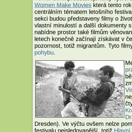
Women Make Movies
která tento rok
centrálním tématem letošního festiva
sekci budou představeny filmy o život
vlastní minulostí a další dokumenty s
nabídne prostor také filmům věnovan
letech konečně začínají získávat v č
pozornost, totiž migrantům. Tyto fil
pohybu
.
Me
pr
bě
zm
Vi
ne
čt
Kr
Dr
Dresden). Ve výčtu ovšem nelze pomi
festivalu nejsledovanější, totiž
Hlavní