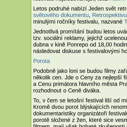
Letos podruhé nabízí Jeden svět retr
světového dokumentu
,
Retrospektiv
minulými ročníky festivalu, nazvané
T
Jednotlivá promítání budou letos uv
tzv. sociální reklamy, jejichž ucelen
dubna v kině Ponrepo od 18,00 hodin
následovat diskuse s festivalovými ho
Porota
Podobně jako loni se budou filmy za
několik cen. Jde o Ceny za nejlepší fi
a Cenu primátora hlavního města Pr
rozhodnout o Ceně diváka.
To, v čem se letošní festival liší od 
Kromě dvou porot blýskajících reno
dokumentaristiky organizátoři festiva
porotě složené z žen, které sice ves
filmem, mají však bohaté zkušenost