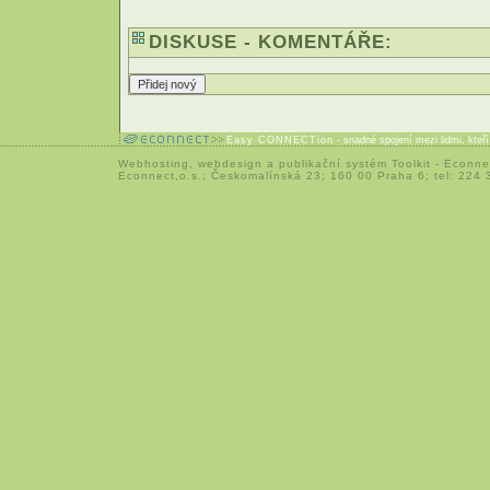
DISKUSE - KOMENTÁŘE:
Easy CONNECTion
- snadné spojení mezi lidmi, kteř
Webhosting
,
webdesign
a
publikační systém Toolkit
-
Econne
Econnect,o.s.; Českomalínská 23; 160 00 Praha 6; tel: 224