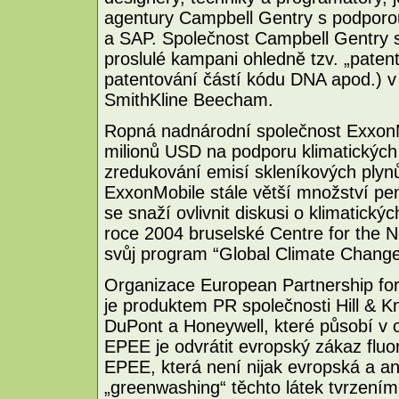
agentury Campbell Gentry s podporou
a SAP. Společnost Campbell Gentry s
proslulé kampani ohledně tzv. „patentů 
patentování částí kódu DNA apod.) v
SmithKline Beecham.
Ropná nadnárodní společnost ExxonMob
milionů USD na podporu klimatických s
zredukování emisí skleníkových plynů
ExxonMobile stále větší množství pe
se snaží ovlivnit diskusi o klimatick
roce 2004 bruselské Centre for the 
svůj program “Global Climate Change
Organizace European Partnership fo
je produktem PR společnosti Hill & K
DuPont a Honeywell, které působí v 
EPEE je odvrátit evropský zákaz fluo
EPEE, která není nijak evropská a an
„greenwashing“ těchto látek tvrzením