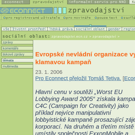
K
zpravodajstvi.ecn.cz
> zpravodajství >
zprávy
komentáře
Evropské nevládní organizace vy
tiskové zprávy
klamavou kampaň
témata
multimedia
23. 1. 2006
Pro Econnect přeložil Tomáš Tetiva.
[
Econ
Hlavní cenu v soutěži „Worst EU
Lobbying Award 2005“ získala kamp
C4C (Campaign for Creativity) jako
příklad nejvíce manipulativní
lobbyistické kampaně prosazující zá
korporací. Na druhém a třetím místě
umístily společnosti ExxonMobile a