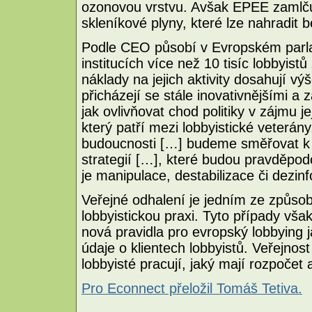
ozonovou vrstvu. Avšak EPEE zamlčuj
skleníkové plyny, které lze nahradit 
Podle CEO působí v Evropském parla
institucích více než 10 tisíc lobbyist
náklady na jejich aktivity dosahují vý
přicházejí se stále inovativnějšími a
jak ovlivňovat chod politiky v zájmu 
který patří mezi lobbyistické veterá
budoucnosti […] budeme směřovat k př
strategií […], které budou pravděpod
je manipulace, destabilizace či dezin
Veřejné odhalení je jedním ze způsob
lobbyistickou praxi. Tyto případy vša
nová pravidla pro evropský lobbying 
údaje o klientech lobbyistů. Veřejnos
lobbyisté pracují, jaký mají rozpočet a
Pro Econnect přeložil Tomáš Tetiva.