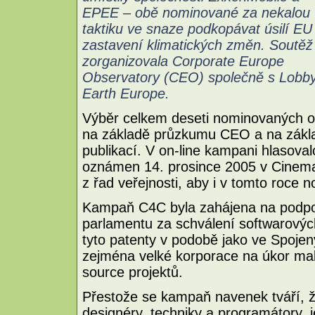
EPEE – obě nominované za nekalou
taktiku ve snaze podkopávat úsilí EU
zastavení klimatických změn. Soutěž
zorganizovala Corporate Europe
Observatory (CEO) společně s LobbyC
Earth Europe.
Výběr celkem deseti nominovaných or
na základě průzkumu CEO a na zákla
publikací. V on-line kampani hlasoval
oznámen 14. prosince 2005 v Cinem
z řad veřejnosti, aby i v tomto roce 
Kampaň C4C byla zahájena na podpo
parlamentu za schválení softwarovýc
tyto patenty v podobě jako ve Spojen
zejména velké korporace na úkor mal
source projektů.
Přestože se kampaň navenek tváří, ž
designéry, techniky a programátory, 