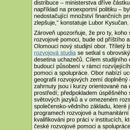
distribuce – ministerstva dříve částk
například na proexportní politiku – 
nedostačující množství finančních pr
zlepšuje," konstatuje Lubor Kysučan.
Zároveň upozorňuje, že pro ty, koho 
rozvojové pomoci, bude od příštího 
Olomouci nový studijní obor. Tříletý 
rozvojová studia
se setkal s obrovský
desetina uchazečů. Cílem studijního o
budoucí působení v rámci rozvíjejíc
pomoci a spolupráce. Obor nabízí uc
geografii rozvojových zemí doplněný 
zahrnuty jsou i kurzy orientované na 
prostředí; předpokladem úspěšného s
světových jazyků a v omezeném rozs
společensko-vědního základu, které j
programech rozvojové a humanitární 
kvalifikováni pro práci v institucích,
české rozvojové pomoci a spolupráce 