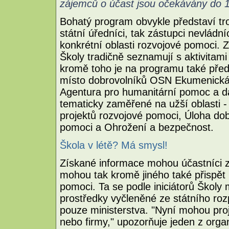
zájemců o účast jsou očekávány do 1
Bohatý program obvykle představí troj
státní úředníci, tak zástupci nevládní
konkrétní oblasti rozvojové pomoci. 
Školy tradičně seznamují s aktivitami 
kromě toho je na programu také před
místo dobrovolníků OSN Ekumenická 
Agentura pro humanitární pomoc a da
tematicky zaměřené na užší oblasti -
projektů rozvojové pomoci, Úloha dob
pomoci a Ohrožení a bezpečnost.
Škola v létě? Má smysl!
Získané informace mohou účastníci zúr
mohou tak kromě jiného také přispět 
pomoci. Ta se podle iniciátorů Školy
prostředky vyčleněné ze státního ro
pouze ministerstva. "Nyní mohou proj
nebo firmy," upozorňuje jeden z org