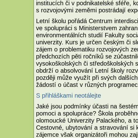
institucích či v podnikatelské sféře, 
s rozvojovými zeměmi postrádají exper
Letní školu pořádá Centrum interdisci
ve spolupráci s Ministerstvem zahra
environmentálních studií Fakulty soc
univerzity. Kurs je určen českým či 
zájem o problematiku rozvojových ze
předchozích pěti ročníků se zúčastn
vysokoškolských či středoškolských 
obdrží o absolvování Letní školy roz
později může využít při svých dalších
žádostí o účast v různých programech
S přihláškami neotálejte
Jaké jsou podmínky účasti na šestém
pomoci a spolupráce? Škola proběhne 
olomoucké Univerzity Palackého, a to
Cestovné, ubytování a stravování si 
zájemce však organizátoři mohou zaji