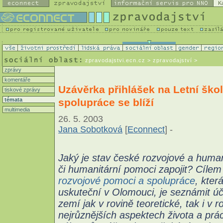
K
zpravodajstvi.ecn.cz
> zpravodajství >
zprávy
komentáře
Uzávěrka přihlášek na Letní ško
tiskové zprávy
spolupráce se blíží
témata
multimedia
26. 5. 2003
Jana Sobotková
[
Econnect
] -
Jaký je stav české rozvojové a huma
či humanitární pomoci zapojit? Cílem
rozvojové pomoci a spolupráce
, kter
uskuteční v Olomouci, je seznámit ú
zemí jak v rovině teoretické, tak i v 
nejrůznějších aspektech života a prá