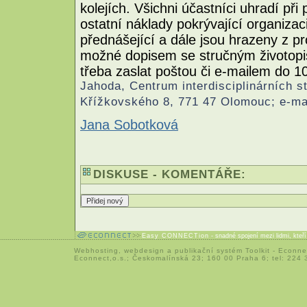
kolejích. Všichni účastníci uhradí př
ostatní náklady pokrývající organizac
přednášející a dále jsou hrazeny z pr
možné dopisem se stručným životopi
třeba zaslat poštou či e-mailem do 
Jahoda, Centrum interdisciplinárních st
Křížkovského 8, 771 47 Olomouc; e-ma
Jana Sobotková
DISKUSE - KOMENTÁŘE:
Easy CONNECTion
- snadné spojení mezi lidmi, kteř
Webhosting
,
webdesign
a
publikační systém Toolkit
-
Econne
Econnect,o.s.; Českomalínská 23; 160 00 Praha 6; tel: 224