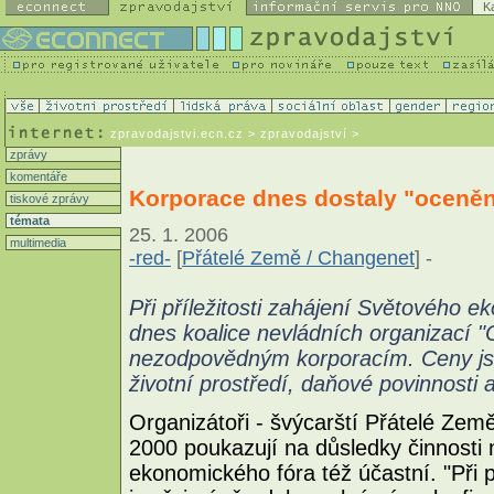
K
zpravodajstvi.ecn.cz
> zpravodajství >
zprávy
komentáře
Korporace dnes dostaly "oceně
tiskové zprávy
témata
25. 1. 2006
multimedia
-red-
[
Přátelé Země / Changenet
] -
Při příležitosti zahájení Světového 
dnes koalice nevládních organizací 
nezodpovědným korporacím. Ceny jso
životní prostředí, daňové povinnosti a
Organizátoři - švýcarští Přátelé Zem
2000 poukazují na důsledky činnosti 
ekonomického fóra též účastní. "Při 