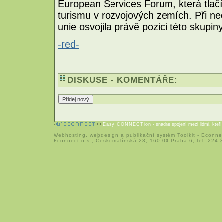
European Services Forum, která tlačí 
turismu v rozvojových zemích. Při 
unie osvojila právě pozici této skupiny
-red-
DISKUSE - KOMENTÁŘE:
Easy CONNECTion
- snadné spojení mezi lidmi, kteř
Webhosting
,
webdesign
a
publikační systém Toolkit
-
Econne
Econnect,o.s.; Českomalínská 23; 160 00 Praha 6; tel: 224