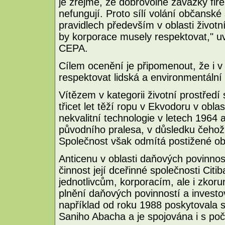
je zřejmé, že dobrovolné závazky fi
nefungují. Proto sílí volání občanské
pravidlech především v oblasti životní
by korporace musely respektovat," u
CEPA.
Cílem ocenění je připomenout, že i v
respektovat lidská a environmentální
Vítězem v kategorii životní prostředí
třicet let těží ropu v Ekvodoru v obl
nekvalitní technologie v letech 1964
původního pralesa, v důsledku čehož
Společnost však odmítá postižené obla
Anticenu v oblasti daňových povinnos
činnost její dceřinné společnosti Citi
jednotlivcům, korporacím, ale i zko
plnění daňových povinností a investo
například od roku 1988 poskytovala sl
Saniho Abacha a je spojována i s poč