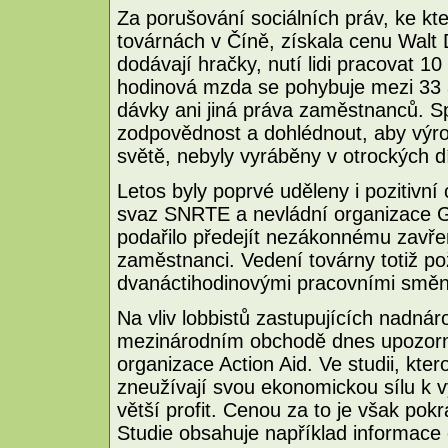
Za porušování sociálních práv, ke k
továrnách v Číně, získala cenu Walt 
dodávají hračky, nutí lidi pracovat 10
hodinová mzda se pohybuje mezi 33 a
dávky ani jiná práva zaměstnanců. Sp
zodpovědnost a dohlédnout, aby výro
světě, nebyly vyráběny v otrockých d
Letos byly poprvé uděleny i pozitivní
svaz SNRTE a nevládní organizace G
podařilo předejít nezákonnému zavřen
zaměstnanci. Vedení továrny totiž po
dvanáctihodinovými pracovními smě
Na vliv lobbistů zastupujících nadná
mezinárodním obchodě dnes upozorni
organizace Action Aid. Ve studii, ktero
zneužívají svou ekonomickou sílu k vyt
větší profit. Cenou za to je však po
Studie obsahuje například informace o