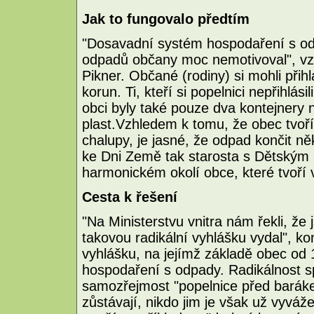
Jak to fungovalo předtím
"Dosavadní systém hospodaření s odp
odpadů občany moc nemotivoval", vz
Pikner. Občané (rodiny) si mohli přihlá
korun. Ti, kteří si popelnici nepřihlási
obci byly také pouze dva kontejnery n
plast.Vzhledem k tomu, že obec tvoř
chalupy, je jasné, že odpad končit ně
ke Dni Země tak starosta s Dětským 
harmonickém okolí obce, které tvoří v
Cesta k řešení
"Na Ministerstvu vnitra nám řekli, že
takovou radikální vyhlášku vydal", 
vyhlášku, na jejímž základě obec od
hospodaření s odpady. Radikálnost s
samozřejmost "popelnice před barák
zůstávají, nikdo jim je však už vyváž