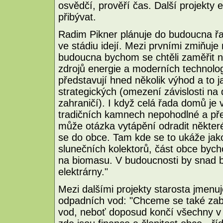
osvědčí, prověří čas. Další projekty 
přibývat.
Radim Pikner plánuje do budoucna řa
ve stádiu idejí. Mezi prvními zmiňuje 
budoucna bychom se chtěli zaměřit na
zdrojů energie a moderních technologi
představují hned několik výhod a to 
strategických (omezení závislosti na
zahraničí). I když celá řada domů je
tradičních kamnech nepohodlné a př
může otázka vytápění odradit některé
se do obce. Tam kde se to ukáže jak
slunečních kolektorů, část obce bych
na biomasu. V budoucnosti by snad 
elektrárny."
Mezi dalšími projekty starosta jmenuj
odpadních vod: "Chceme se také zab
vod, neboť doposud končí všechny v