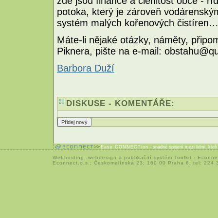
zde jsou finance a členitost obce - 
potoka, který je zároveň vodárensk
systém malých kořenových čistíren…
Máte-li nějaké otázky, náměty, přip
Piknera, pište na e-mail: obstahu@qu
Barbora Duží
DISKUSE - KOMENTÁŘE:
Easy CONNECTion
- snadné spojení mezi lidmi, kteř
Webhosting
,
webdesign
a
publikační systém Toolkit
-
Econne
Econnect,o.s.; Českomalínská 23; 160 00 Praha 6; tel: 224