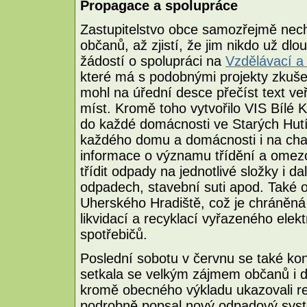
Propagace a spolupráce
Zastupitelstvo obce samozřejmě nec
občanů, až zjistí, že jim nikdo už dlo
žádostí o spolupráci na
Vzdělávací a 
které má s podobnými projekty zkuš
mohl na úřední desce přečíst text v
míst. Kromě toho vytvořilo VIS Bílé 
do každé domácnosti ve Starých Hutíc
každého domu a domácnosti i na cha
informace o významu třídění a omezo
třídit odpady na jednotlivé složky i 
odpadech, stavební suti apod. Také o
Uherského Hradiště, což je chráněná 
likvidací a recyklací vyřazeného elek
spotřebičů.
Poslední sobotu v červnu se také kon
setkala se velkým zájmem občanů i dě
kromě obecného výkladu ukazovali re
podrobně popsal nový odpadový syst