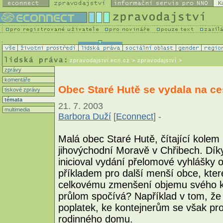
K
zpravodajstvi.ecn.cz
> zpravodajství >
zprávy
komentáře
Obec Staré Hutě se vydala na c
tiskové zprávy
témata
21. 7. 2003
multimedia
Barbora Duží
[
Econnect
] -
Malá obec Staré Hutě, čítající kolem
jihovýchodní Moravě v Chřibech. Díky
inicioval vydání přelomové vyhlášky
příkladem pro další menší obce, které
celkovému zmenšení objemu svého k
průlom spočívá? Například v tom, že
poplatek, ke kontejnerům se však pr
rodinného domu.