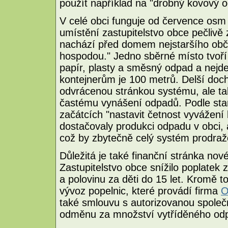
použít například na "drobný kovový 
V celé obci funguje od července osm 
umístění zastupitelstvo obce pečlivě
nachází před domem nejstaršího obč
hospodou." Jedno sběrné místo tvoří 
papír, plasty a směsný odpad a nejd
kontejnerům je 100 metrů. Delší doch
odvrácenou stránkou systému, ale ta
častému vynášení odpadů. Podle sta
začátcích "nastavit četnost vyvážení 
dostačovaly produkci odpadu v obci,
což by zbytečně celý systém prodraž
Důležitá je také finanční stránka n
Zastupitelstvo obce snížilo poplatek
a polovinu za děti do 15 let. Kromě t
vývoz popelnic, které provádí firma
O
také smlouvu s autorizovanou společ
odměnu za množství vytříděného od