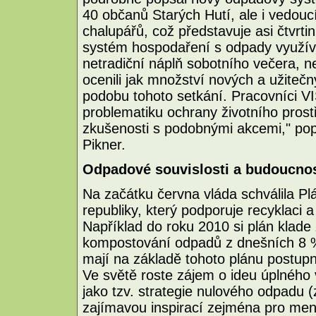
40 občanů Starých Hutí, ale i vedouc
chalupářů, což představuje asi čtvrt
systém hospodaření s odpady využíva
netradiční náplň sobotního večera, ne
ocenili jak množství nových a užitečn
podobu tohoto setkání. Pracovníci VI
problematiku ochrany životního pros
zkušenosti s podobnými akcemi," pop
Pikner.
Odpadové souvislosti a budoucno
Na začátku června vláda schválila P
republiky, který podporuje recyklaci 
Například do roku 2010 si plán klade z
kompostování odpadů z dnešních 8 %
mají na základě tohoto plánu postup
Ve světě roste zájem o ideu úplného
jako tzv. strategie nulového odpadu 
zajímavou inspirací zejména pro me