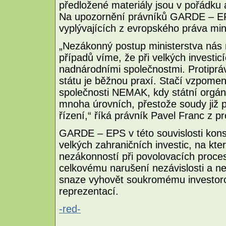
předložené materiály jsou v pořádku 
Na upozornění právníků GARDE – EPS
vyplývajících z evropského práva mini
„Nezákonný postup ministerstva nás 
případů víme, že při velkých investic
nadnárodními společnostmi. Protipr
státu je běžnou praxí. Stačí vzpomeno
společnosti NEMAK, kdy státní orgá
mnoha úrovních, přestože soudy již po
řízení,“ říká právník Pavel Franc 
GARDE – EPS v této souvislosti kons
velkých zahraničních investic, na kte
nezákonností při povolovacích proce
celkovému narušení nezávislosti a ne
snaze vyhovět soukromému investorov
reprezentací.
-red-