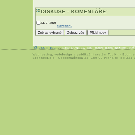
DISKUSE - KOMENTÁŘE:
23. 2. 2006
pravopis
Ku
Easy CONNECTion
- snadné spojení mezi lidmi, kteř
Webhosting
,
webdesign
a
publikační systém Toolkit
-
Econne
Econnect,o.s.; Českomalínská 23; 160 00 Praha 6; tel: 224