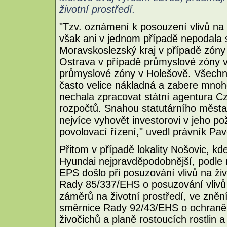
životní prostředí.
"Tzv. oznámení k posouzení vlivů na
však ani v jednom případě nepodala 
Moravskoslezský kraj v případě zóny 
Ostrava v případě průmyslové zóny v
průmyslové zóny v Holešově. Všechna 
často velice nákladná a zabere mnoh
nechala zpracovat státní agentura Cz
rozpočtů. Snahou statutárního města
nejvíce vyhovět investorovi v jeho p
povolovací řízení," uvedl právník 
Přitom v případě lokality Nošovic, kd
Hyundai nejpravděpodobnější, podl
EPS došlo při posuzování vlivů na ži
Rady 85/337/EHS o posuzování vlivů
záměrů na životní prostředí, ve zně
směrnice Rady 92/43/EHS o ochraně př
živočichů a planě rostoucích rostli