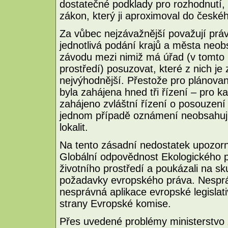
dostatečné podklady pro rozhodnutí, 
zákon, který ji aproximoval do české
Za vůbec nejzávažnější považují pr
jednotlivá podání krajů a města neobs
závodu mezi nimiž má úřad (v tomto p
prostředí) posuzovat, které z nich je 
nejvýhodnější. Přestože pro plánova
byla zahájena hned tři řízení – pro k
zahájeno zvláštní řízení o posouzení v
jednom případě oznámení neobsahuj
lokalit.
Na tento zásadní nedostatek upozor
Globální odpovědnost Ekologického p
životního prostředí a poukázali na sk
požadavky evropského práva. Nespr
nesprávná aplikace evropské legislat
strany Evropské komise.
Přes uvedené problémy ministerstvo ž