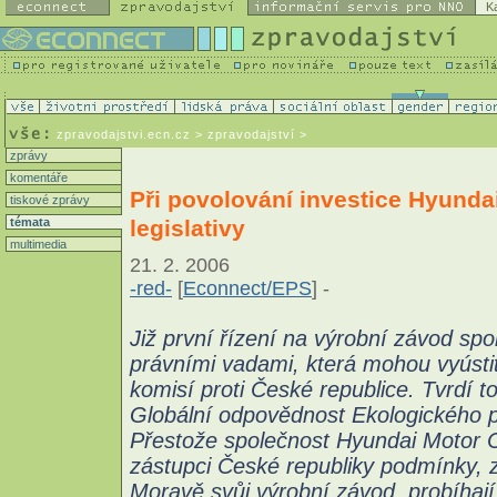
K
zpravodajstvi.ecn.cz
> zpravodajství >
zprávy
komentáře
Při povolování investice Hyunda
tiskové zprávy
legislativy
témata
multimedia
21. 2. 2006
-red-
[
Econnect/EPS
] -
Již první řízení na výrobní závod sp
právními vadami, která mohou vyústi
komisí proti České republice. Tvrdí
Globální odpovědnost Ekologického 
Přestože společnost Hyundai Motor 
zástupci České republiky podmínky, 
Moravě svůj výrobní závod, probíhají j