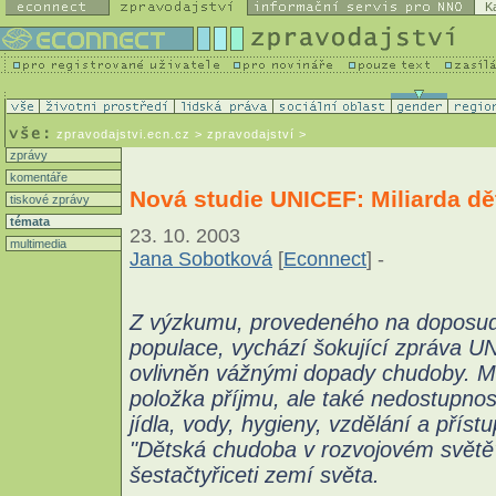
K
zpravodajstvi.ecn.cz
> zpravodajství >
zprávy
komentáře
Nová studie UNICEF: Miliarda dě
tiskové zprávy
témata
23. 10. 2003
multimedia
Jana Sobotková
[
Econnect
] -
Z výzkumu, provedeného na doposud 
populace, vychází šokující zpráva UNI
ovlivněn vážnými dopady chudoby. 
položka příjmu, ale také nedostupnost
jídla, vody, hygieny, vzdělání a příst
"Dětská chudoba v rozvojovém světě" 
šestačtyřiceti zemí světa.