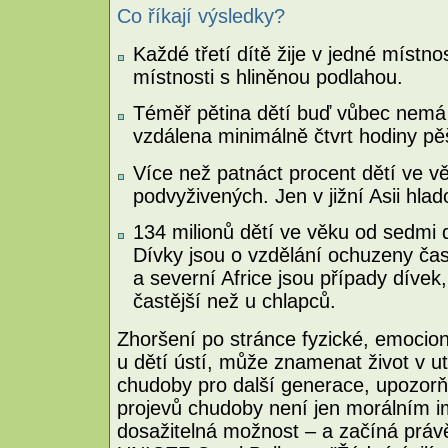
Co říkají výsledky?
Každé třetí dítě žije v jedné místnos
místnosti s hliněnou podlahou.
Téměř pětina dětí buď vůbec nemá 
vzdálena minimálně čtvrt hodiny pě
Více než patnáct procent dětí ve vě
podvyživených. Jen v jižní Asii hla
134 milionů dětí ve věku od sedmi d
Dívky jsou o vzdělání ochuzeny čas
a severní Africe jsou případy dívek, 
častější než u chlapců.
Zhoršení po stránce fyzické, emocioná
u dětí ústí, může znamenat život v ut
chudoby pro další generace, upozor
projevů chudoby není jen morálním i
dosažitelná možnost – a začíná právě 