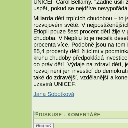
UNICEF Carol Bellamy. "Žádné úsilí 
uspět, pokud se nejdříve nevypořádám
Miliarda dětí trpících chudobou – to je
rozvojovém světě. V nejpostiženějších
Etiopii pouze šest procent dětí žije 
chudoba. V Nepálu to je necelá deset
procenta více. Podobně jsou na tom
85,4 procenty dětí žijícími v podmín
kruhu chudoby předpokládá investice 
do práv dětí. Výdaje na zdraví dětí, j
rozvoj není jen investicí do demokrati
také do zdravější, vzdělanější a kone
uzavírá UNICEF.
Jana Sobotková
DISKUSE - KOMENTÁŘE: