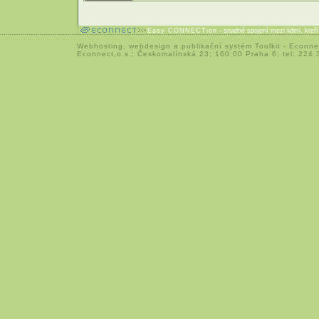
Easy CONNECTion
- snadné spojení mezi lidmi, kteř
Webhosting
,
webdesign
a
publikační systém Toolkit
-
Econne
Econnect,o.s.; Českomalínská 23; 160 00 Praha 6; tel: 224