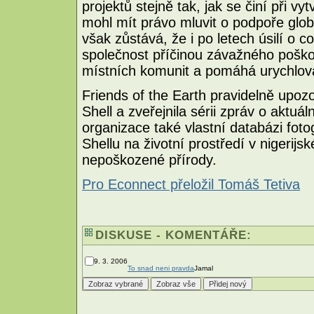
projektů stejně tak, jak se činí při 
mohl mít právo mluvit o podpoře glob
však zůstává, že i po letech úsilí o c
společnost příčinou závažného poško
místních komunit a pomáhá urychlova
Friends of the Earth pravidelně upoz
Shell a zveřejnila sérii zpráv o aktuál
organizace také vlastní databázi fotog
Shellu na životní prostředí v nigerijs
nepoškozené přírody.
Pro Econnect přeložil Tomáš Tetiva
DISKUSE - KOMENTÁŘE:
9. 3. 2006
To snad neni pravda
Jamal