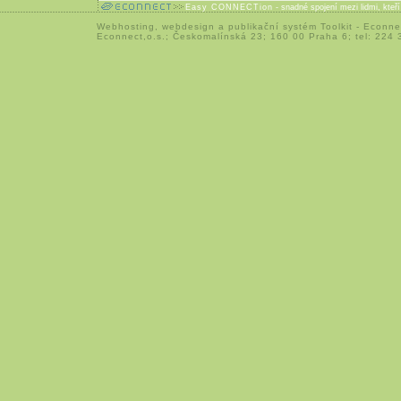
Easy CONNECTion
- snadné spojení mezi lidmi, kteř
Webhosting
,
webdesign
a
publikační systém Toolkit
-
Econne
Econnect,o.s.; Českomalínská 23; 160 00 Praha 6; tel: 224