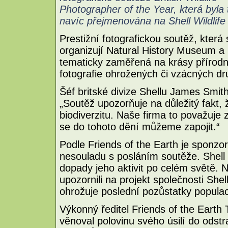
Photographer of the Year, která byla
navíc přejmenována na Shell Wildlife
Prestižní fotografickou soutěž, kter
organizují Natural History Museum a
tematicky zaměřená na krásy přírodní
fotografie ohrožených či vzácných dr
Šéf britské divize Shellu James Smit
„Soutěž upozorňuje na důležitý fakt, 
biodiverzitu. Naše firma to považuje 
se do tohoto dění můžeme zapojit.“
Podle Friends of the Earth je sponzor
nesouladu s posláním soutěže. Shell 
dopady jeho aktivit po celém světě. 
upozornili na projekt společnosti Shel
ohrožuje poslední pozůstatky populac
Výkonný ředitel Friends of the Earth 
věnoval polovinu svého úsilí do odst