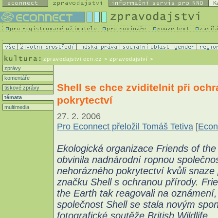
K
zpravodajstvi.ecn.cz
> zpravodajství >
zprávy
komentáře
Shell se chce zviditelnit při och
tiskové zprávy
pokrytectví
témata
multimedia
27. 2. 2006
Pro Econnect přeložil Tomáš Tetiva
[
Econ
Ekologická organizace Friends of the
obvinila nadnárodní ropnou společnos
nehorázného pokrytectví kvůli snaze 
značku Shell s ochranou přírody. Fri
the Earth tak reagovali na oznámení,
společnost Shell se stala novým sp
fotografické soutěže British Wildlife