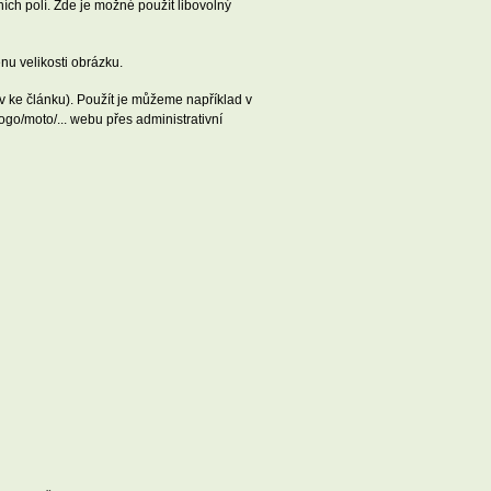
ních polí. Zde je možné použít libovolný
u velikosti obrázku.
iv ke článku). Použít je můžeme například v
o/moto/... webu přes administrativní