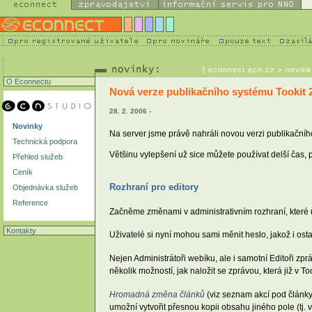
[
econnect.ecn.cz
> novink
O Econnectu
Nová verze publikačního systému Tookit 2
28. 2. 2006 -
Novinky
Na server jsme právě nahráli novou verzi publikačního
Technická podpora
Většinu vylepšení už sice můžete používat delší čas, 
Přehled služeb
Ceník
Rozhraní pro editory
Objednávka služeb
Reference
Začněme změnami v administrativním rozhraní, které uv
Kontakty
Uživatelé si nyní mohou sami měnit heslo, jakož i ost
Nejen Administrátoři webíku, ale i samotní Editoři z
několik možností, jak naložit se zprávou, která již v T
Hromadná změna článků
(viz seznam akcí pod články 
umožní vytvořit přesnou kopii obsahu jiného pole (tj.