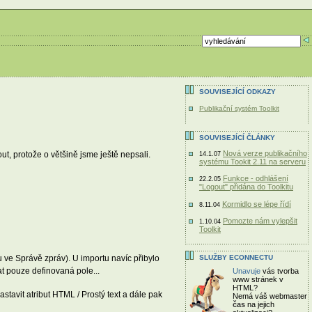
SOUVISEJÍCÍ ODKAZY
Publikační systém Toolkit
SOUVISEJÍCÍ ČLÁNKY
Nová verze publikačního
t, protože o většině jsme ještě nepsali.
14.1.07
systému Tookit 2.11 na serveru
Funkce - odhlášení
22.2.05
"Logout" přidána do Toolkitu
Kormidlo se lépe řídí
8.11.04
Pomozte nám vylepšit
1.10.04
Toolkit
SLUŽBY ECONNECTU
 ve Správě zpráv). U importu navíc přibylo
sat pouze definovaná pole...
Unavuje
vás tvorba
www stránek v
HTML?
tavit atribut HTML / Prostý text a dále pak
Nemá váš webmaster
čas
na jejich