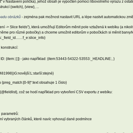
it" v Nastavení políčka), jehož obsah je vypočten pomocí libovolného výrazu z ostat
ukcí {switch}, {view}, ...
oadu obrázků
- zejména pak možnost nastavit URL a lépe nastvit automatickou změn
ní -> Slice fields"), která umožňují Editorům měnit pole vztažená k webíku (a nikol
ěme pro různé pobočky) a chceme umožnit editorům v pobočkách si měnit barvy/log
ield_id.......:f_e:slice_info}
konstrukcí:
ID: {item:
:
[:
]} - jako například: {item:53443-54322-53553:_HEADLINE:, }
5481998})G:novější:L:starší:stejné}
 {preg_match:[0-9]*:text obsahuje 1 číslo}
{@fieldlist}, což se hodí například pro vytvoření CSV exportu z webíku:
 parametrů:
ní vybraných článků, které navíc vyhovují dané podmínce