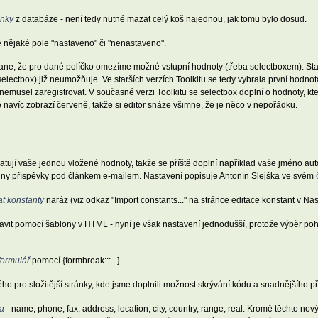
ánky
z databáze - není tedy nutné mazat celý koš najednou, jak tomu bylo dosud.
je nějaké pole "nastaveno" či "nenastaveno".
ane, že pro dané políčko omezíme možné vstupní hodnoty (třeba selectboxem). Sta
lectbox) již neumožňuje. Ve starších verzích Toolkitu se tedy vybrala první hodnot
emusel zaregistrovat. V současné verzi Toolkitu se selectbox doplní o hodnoty, kt
 navíc zobrazí červeně, takže si editor snáze všimne, že je něco v nepořádku.
tují vaše jednou vložené hodnoty, takže se příště doplní například vaše jméno aut
všechny příspěvky pod článkem e-mailem. Nastavení popisuje Antonín Slejška ve svém
t konstanty
naráz (viz odkaz "Import constants..." na stránce editace konstant v Nas
pravit pomocí šablony v HTML - nyní je však nastavení jednodušší, protože výběr po
formulář
pomocí {formbreak:
:
:...}
ho pro složitější stránky, kde jsme doplnili možnost skrývání kódu a snadnějšího p
ka
- name, phone, fax, address, location, city, country, range, real. Kromě těchto nový