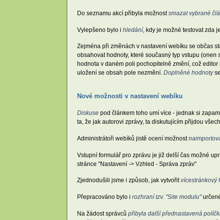
Do seznamu akcí přibyla možnost
smazat vybrané čl
Vylepšeno bylo i
hledání
, kdy je možné testovat zda 
Zejména při změnách v nastavení webíku se občas st
obsahovat hodnoty, které současný typ vstupu (onen se
hodnota v daném poli pochopitelně změní, což editor n
uložení se obsah pole nezmění.
Doplněné hodnoty
se
Nové možnosti v nastavení webíku
Diskuse
pod článkem toho umí více - jednak si zapama
ta, že jak autorovi zprávy, ta diskutujícím přijdou 
Administrátoři webíků jistě ocení možnost
naimportova
Vstupní formulář pro zprávu je již delší čas možné u
stránce "Nastavení -> Vzhled - Správa zpráv"
Zjednodušili jsme i způsob, jak vytvořit
vícestránkový 
Přepracováno bylo i
rozhraní tzv. "Site modulu"
určené
Na žádost správců
přibyla další přednastavená políč