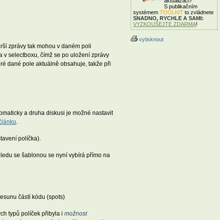
aktualizaci?
S publikačním
systémem
TOOLKIT
to zvládnete
SNADNO, RYCHLE A SAMI:
VYZKOUŠEJTE ZDARMA
!
vytisknout
rší zprávy tak mohou v daném poli
a v selectboxu, čímž se po uložení zprávy
eré dané pole aktuálně obsahuje, takže při
omaticky a druha diskusi je možné nastavit
článku
.
tavení políčka).
hledu se šablonou se nyní vybírá přímo na
řesunu částí kódu (spots)
ch typů políček přibyla i
možnost