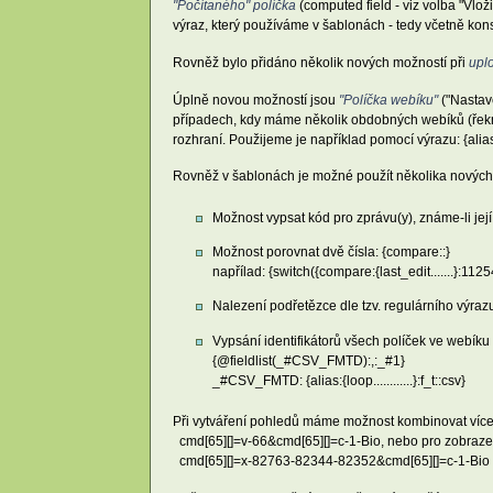
"Počítaného" políčka
(computed field - viz volba "Vlož
výraz, který používáme v šablonách - tedy včetně konstr
Rovněž bylo přidáno několik nových možností při
upl
Úplně novou možností jsou
"Políčka webíku"
("Nastave
případech, kdy máme několik obdobných webíků (řekn
rozhraní. Použijeme je například pomocí výrazu: {alias:_f
Rovněž v šablonách je možné použít několika nových 
Možnost vypsat kód pro zprávu(y), známe-li její 
Možnost porovnat dvě čísla: {compare:
:
}
napřílad: {switch({compare:{last_edit.......}:112
Nalezení podřetězce dle tzv. regulárního výrazu
Vypsání identifikátorů všech políček ve webíku 
{@fieldlist(_#CSV_FMTD):,:_#1}
_#CSV_FMTD: {alias:{loop............}:f_t::csv}
Při vytváření pohledů máme možnost kombinovat více
cmd[65][]=v-66&cmd[65][]=c-1-Bio, nebo pro zobraze
cmd[65][]=x-82763-82344-82352&cmd[65][]=c-1-Bio