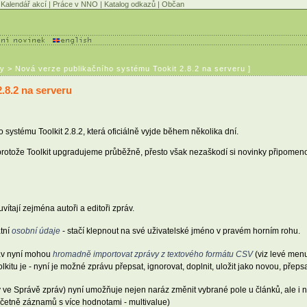
Kalendář akcí
|
Práce v NNO
|
Katalog odkazů
|
Občan
y > Nová verze publikačního systému Tookit 2.8.2 na serveru ]
.8.2 na serveru
 systému Toolkit 2.8.2, která oficiálně vyjde během několika dní.
protože Toolkit upgradujeme průběžně, přesto však nezaškodí si novinky připomenou
ítají zejména autoři a editoři zpráv.
atní
osobní údaje
- stačí klepnout na své uživatelské jméno v pravém horním rohu.
práv nyní mohou
hromadně importovat zprávy z textového formátu CSV
(viz levé menu
oolkitu je - nyní je možné zprávu přepsat, ignorovat, doplnit, uložit jako novou, přep
ve Správě zpráv) nyní umožňuje nejen naráz změnit vybrané pole u článků, ale i nas
 včetně záznamů s více hodnotami - multivalue)