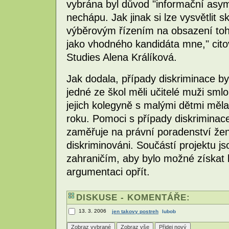
vybrána byl důvod "informační asym
nechápu. Jak jinak si lze vysvětlit 
výběrovým řízením na obsazení toho
jako vhodného kandidáta mne," cito
Studies Alena Králíková.
Jak dodala, případy diskriminace b
jedné ze škol měli učitelé muži sml
jejich kolegyně s malými dětmi měl
roku. Pomoci s případy diskriminace
zaměřuje na právní poradenství žen
diskriminováni. Součástí projektu js
zahraničím, aby bylo možné získat 
argumentaci opřít.
DISKUSE - KOMENTÁŘE:
13. 3. 2006
jen takovy postreh
lubob