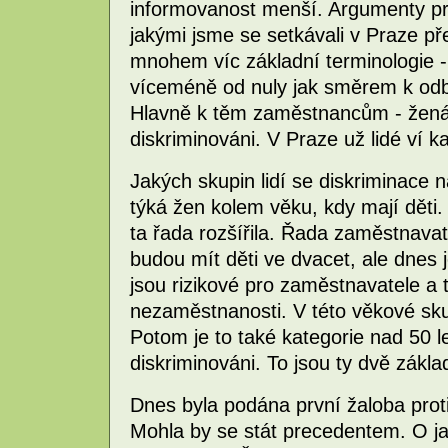
informovanost menší. Argumenty pro
jakými jsme se setkávali v Praze pře
mnohem víc základní terminologie -
víceméně od nuly jak směrem k od
Hlavně k těm zaměstnancům - ženám
diskriminováni. V Praze už lidé ví 
Jakých skupin lidí se diskriminace n
týká žen kolem věku, kdy mají děti.
ta řada rozšířila. Řada zaměstnavat
budou mít děti ve dvacet, ale dnes
jsou rizikové pro zaměstnavatele a 
nezaměstnanosti. V této věkové sk
Potom je to také kategorie nad 50 le
diskriminováni. To jsou ty dvě zákla
Dnes byla podána první žaloba proti 
Mohla by se stát precedentem. O ja