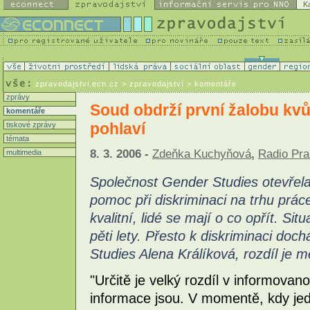
K
zpravodajstvi.ecn.cz
> zpravodajství > komentáře
zprávy
Soud obdrží první žalobu kvůl
komentáře
pohlaví
tiskové zprávy
témata
8. 3. 2006 -
Zdeňka Kuchyňová
,
Radio Pr
multimedia
Společnost Gender Studies otevřela
pomoc při diskriminaci na trhu práce.
kvalitní, lidé se mají o co opřít. Sit
pěti lety. Přesto k diskriminaci doc
Studies Alena Králíková, rozdíl je m
"Určitě je velký rozdíl v informovan
informace jsou. V momentě, kdy jed