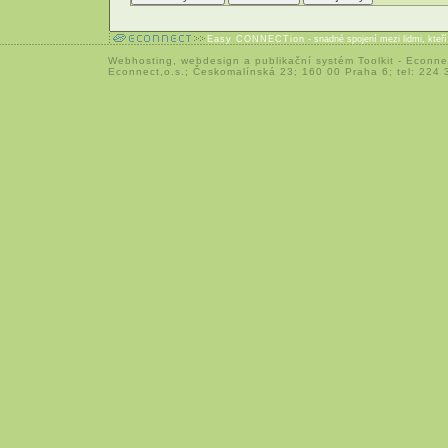
Easy CONNECTion
- snadné spojení mezi lidmi, kteř
Webhosting
,
webdesign
a
publikační systém Toolkit
-
Econne
Econnect,o.s.; Českomalínská 23; 160 00 Praha 6; tel: 224