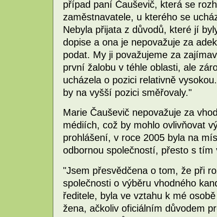
případ paní Čauševič, která se roz
zaměstnavatele, u kterého se ucházel
Nebyla přijata z důvodů, které jí b
dopise a ona je nepovažuje za adek
podat. My ji považujeme za zajíma
první žalobu v téhle oblasti, ale zá
ucházela o pozici relativně vysokou.
by na vyšší pozici směřovaly."
Marie Čauševič nepovažuje za vhod
médiích, což by mohlo ovlivňovat vý
prohlášení, v roce 2005 byla na mís
odbornou společností, přesto s tím 
"Jsem přesvědčena o tom, že při r
společnosti o výběru vhodného kand
ředitele, byla ve vztahu k mé osob
žena, ačkoliv oficiálním důvodem pr