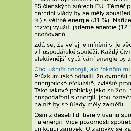
25 členských státech EU. Téměř po
národní vlády by se měly soustředi
%) a větrné energie (31 %). Naříze
rozvoj využití jaderné energie (1
oceňované.
Zdá se, že veřejné mínění si je věd
v hospodářské soutěži. Každý čtv
efektivnější využívání energie by
Chci ušetřit energii, ale řekněte mi
Průzkum také odhalil, že evropští
energetické efektivitě, zvláště pro
Také takové pobídky jako snížení d
hospodaření s energií, jsou označ
na niž by se úřady měly zaměřit.
Osm z deseti lidí bere v úvahu spo
na energii. Více pozornosti spotřeb
při koupi žárovek. O žárovky se za