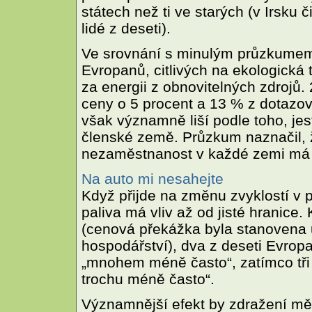
státech než ti ve starých (v Irsku 
lidé z deseti).
Ve srovnání s minulým průzkumem
Evropanů, citlivých na ekologická 
za energii z obnovitelných zdrojů
ceny o 5 procent a 13 % z dotazo
však významně liší podle toho, jes
členské země. Průzkum naznačil, 
nezaměstnanost v každé zemi má 
Na auto mi nesahejte
Když přijde na změnu zvyklostí v 
paliva má vliv až od jisté hranice.
(cenová překážka byla stanovena 
hospodářství), dva z deseti Evropa
„mnohem méně často“, zatímco tři z 
trochu méně často“.
Významnější efekt by zdražení mě