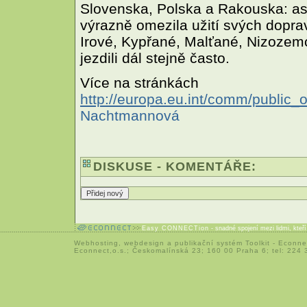
Slovenska, Polska a Rakouska: asi 
výrazně omezila užití svých dopra
Irové, Kypřané, Malťané, Nizozemc
jezdili dál stejně často.
Více na stránkách
http://europa.eu.int/comm/public_
Nachtmannová
DISKUSE - KOMENTÁŘE:
Easy CONNECTion
- snadné spojení mezi lidmi, kteř
Webhosting
,
webdesign
a
publikační systém Toolkit
-
Econne
Econnect,o.s.; Českomalínská 23; 160 00 Praha 6; tel: 224