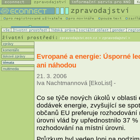
K
zpravodajstvi.ecn.cz
> zpravodajství >
zprávy
komentáře
Evropané a energie: Úsporné le
tiskové zprávy
témata
ani náhodou
multimedia
21. 3. 2006
Iva Nachtmannová [EkoList] -
Co se týče nových úkolů v oblasti
dodávek energie, zvyšující se spo
občanů EU preferuje rozhodování 
úrovni vlád by upřednostnilo 37 %
rozhodování na místní úrovni.
Průzkum byl veden loni na podzim o