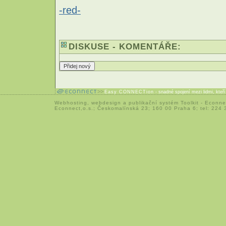
-red-
DISKUSE - KOMENTÁŘE:
Easy CONNECTion
- snadné spojení mezi lidmi, kteř
Webhosting
,
webdesign
a
publikační systém Toolkit
-
Econne
Econnect,o.s.; Českomalínská 23; 160 00 Praha 6; tel: 224