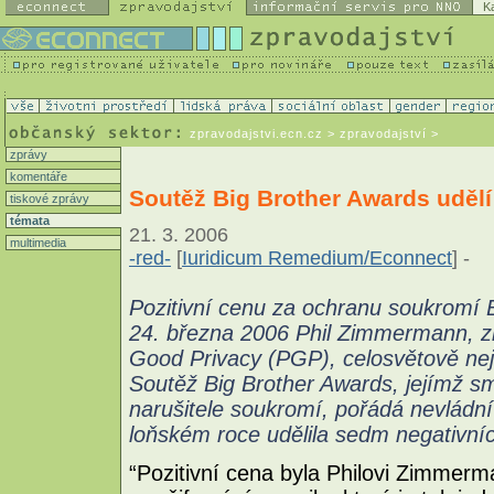
K
zpravodajstvi.ecn.cz
> zpravodajství >
zprávy
komentáře
Soutěž Big Brother Awards uděl
tiskové zprávy
témata
21. 3. 2006
multimedia
-red-
[
Iuridicum Remedium/Econnect
] -
Pozitivní cenu za ochranu soukromí 
24. března 2006 Phil Zimmermann, z
Good Privacy (PGP), celosvětově nejr
Soutěž Big Brother Awards, jejímž sm
narušitele soukromí, pořádá nevládn
loňském roce udělila sedm negativníc
“Pozitivní cena byla Philovi Zimmerm