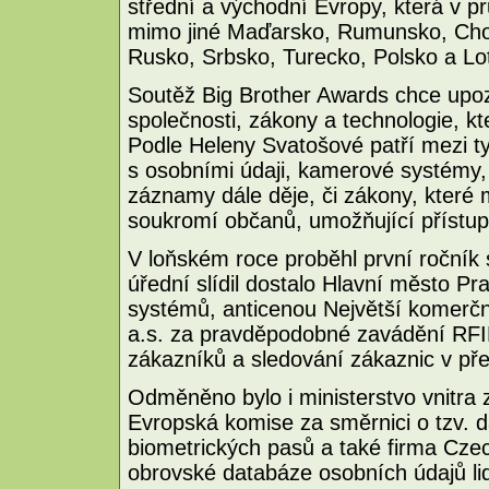
střední a východní Evropy, která v p
mimo jiné Maďarsko, Rumunsko, Chorv
Rusko, Srbsko, Turecko, Polsko a Lo
Soutěž Big Brother Awards chce upozo
společnosti, zákony a technologie, k
Podle Heleny Svatošové patří mezi ty
s osobními údaji, kamerové systémy, 
záznamy dále děje, či zákony, které 
soukromí občanů, umožňující přístup
V loňském roce proběhl první ročník 
úřední slídil dostalo Hlavní město 
systémů, anticenou Největší komerční
a.s. za pravděpodobné zavádění RFI
zákazníků a sledování zákaznic v pře
Odměněno bylo i ministerstvo vnitra z
Evropská komise za směrnici o tzv. d
biometrických pasů a také firma Czec
obrovské databáze osobních údajů lidí