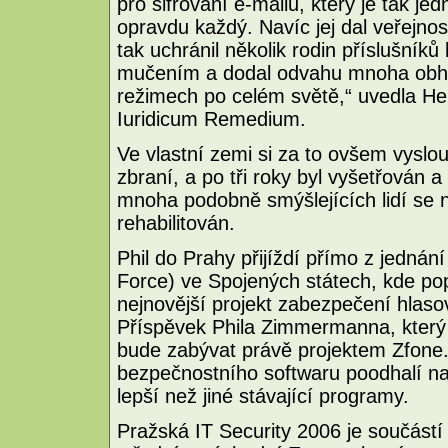
pro šifrování e-mailu, který je tak je
opravdu každý. Navíc jej dal veřejno
tak uchránil několik rodin příslušní
mučením a dodal odvahu mnoha obhájc
režimech po celém světě,“ uvedla He
Iuridicum Remedium.
Ve vlastní zemi si za to ovšem vyslou
zbraní, a po tři roky byl vyšetřován
mnoha podobně smýšlejících lidí se 
rehabilitován.
Phil do Prahy přijíždí přímo z jednán
Force) ve Spojených státech, kde pop
nejnovější projekt zabezpečení hlaso
Příspěvek Phila Zimmermanna, který 
bude zabývat právě projektem Zfone.
bezpečnostního softwaru poodhalí na 
lepší než jiné stávající programy.
Pražská IT Security 2006 je součástí