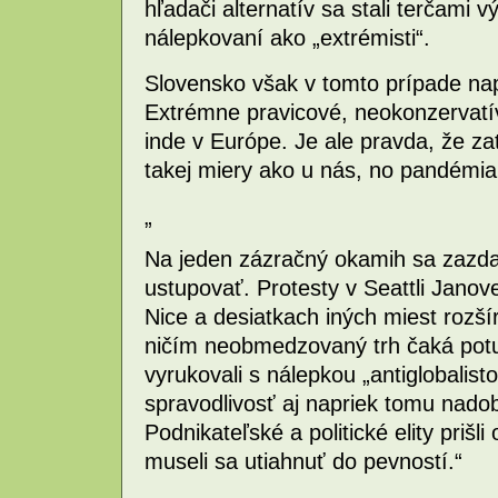
hľadači alternatív sa stali terčami
nálepkovaní ako „extrémisti“.
Slovensko však v tomto prípade nap
Extrémne pravicové, neokonzervatívn
inde v Európe. Je ale pravda, že zat
takej miery ako u nás, no pandémia 
„
Na jeden zázračný okamih sa zazdal
ustupovať. Protesty v Seattli Jano
Nice a desiatkach iných miest rozšír
ničím neobmedzovaný trh čaká pot
vyrukovali s nálepkou „antiglobalist
spravodlivosť aj napriek tomu nadob
Podnikateľské a politické elity prišl
museli sa utiahnuť do pevností.“