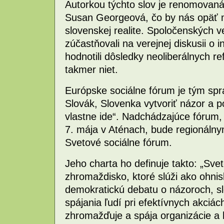
Autorkou týchto slov je renomovaná
Susan Georgeová, čo by nás opäť m
slovenskej realite. Spoločenských ve
zúčastňovali na verejnej diskusii o i
hodnotili dôsledky neoliberálnych 
takmer niet.
Európske sociálne fórum je tým sp
Slovák, Slovenka vytvoriť názor a p
vlastne ide“. Nadchádzajúce fórum,
7. mája v Aténach, bude regionál
Svetové sociálne fórum.
Jeho charta ho definuje takto: „Sve
zhromaždisko, ktoré slúži ako ohnis
demokratickú debatu o názoroch, s
spájania ľudí pri efektívnych akciác
zhromažďuje a spája organizácie a 