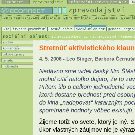
K
zpravodajstvi.ecn.cz
> zpravodajství > koment
zprávy
Stretnúť aktivistického klau
komentáře
tiskové zprávy
4. 5. 2006 - Leo Singer, Barbora Černuš
témata
multimedia
Nedávno sme videli český film Štěstí
mohol cítiť natoľko dojato, že to 
Pritom šlo o celkom jednoduché vec
ktorá dostane prednosť pred osobn
do kina „nadopovať“ katarzným poci
spomínané hodnoty vôbec existujú.
Žijeme totiž vo svete, ktorý je iný
úkor vlastných záujmov nie je výraz