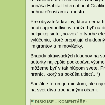
prináša Habitat International Coalit
nehnuteľnosťami a mesto.
Pre obyvateľa krajiny, ktorá nemá tr
hnutí aj jednotlivcov, môže byť na d
belgickej siete „no-vox“ o tvorbe e
vylúčeniu, ktoré prepájajú chudob
imigrantov a mimovládky.
Brigády aktivistických klaunov na s
autority najlepšie podkopáva výsmec
môžeme byť v tak hlúpom svete. Pr
hraníc, ktorý sa pokúša utiecť...“)
Sociálne fórum je miestom, ale najm
na svet díva trocha inými očami.
DISKUSE - KOMENTÁŘE: