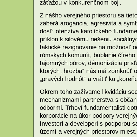
záťažou v konkurenčnom boji.
Z nášho verejného priestoru sa tiet
zaberá arogancia, agresivita a symbo
dosť: ofenzíva katolíckeho fundame
príklon k silovému riešeniu sociáln
faktické rezignovanie na možnosť 
rómskych komunít, bublanie číreho 
tajomných pórov, démonizácia pris
ktorých „hrozba“ nás má zomknúť 
„pravých hodnôt“ a vrátiť ku „koreňo
Okrem toho zažívame likvidáciu soc
mechanizmami partnerstva s občan
odbormi. Trhoví fundamentalisti dot
korporácie na úkor podpory verejných
Investori a developeri s podporou 
území a verejných priestorov miest.