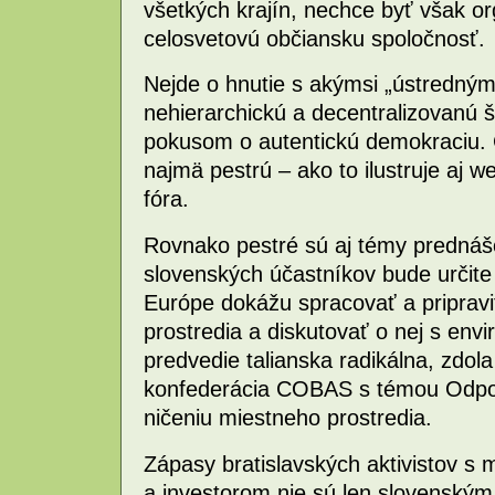
všetkých krajín, nechce byť však o
celosvetovú občiansku spoločnosť.
Nejde o hnutie s akýmsi „ústredný
nehierarchickú a decentralizovanú š
pokusom o autentickú demokraciu. 
najmä pestrú – ako to ilustruje aj 
fóra.
Rovnako pestré sú aj témy prednáš
slovenských účastníkov bude určite
Európe dokážu spracovať a pripravi
prostredia a diskutovať o nej s env
predvedie talianska radikálna, zdol
konfederácia COBAS s témou Odpor
ničeniu miestneho prostredia.
Zápasy bratislavských aktivistov s
a investorom nie sú len slovenským 