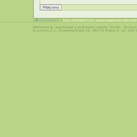
Easy CONNECTion
- snadné spojení mezi lidmi, kteř
Webhosting
,
webdesign
a
publikační systém Toolkit
-
Econne
Econnect,o.s.; Českomalínská 23; 160 00 Praha 6; tel: 224