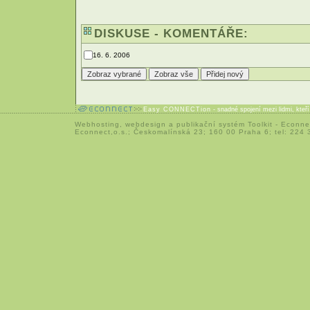
DISKUSE - KOMENTÁŘE:
16. 6. 2006
Easy CONNECTion
- snadné spojení mezi lidmi, kteř
Webhosting
,
webdesign
a
publikační systém Toolkit
-
Econne
Econnect,o.s.; Českomalínská 23; 160 00 Praha 6; tel: 224