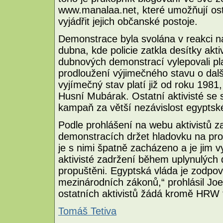
www.manalaa.net, které umožňují ost
vyjádřit jejich občanské postoje.
Demonstrace byla svolána v reakci n
dubna, kde policie zatkla desítky akt
dubnových demonstrací vylepovali plak
prodloužení výjimečného stavu o další
vyjímečný stav platí již od roku 1981
Husní Mubárak. Ostatní aktivisté se 
kampaň za větší nezávislost egyptsk
Podle prohlášení na webu aktivistů z
demonstracích držet hladovku na pro
je s nimi špatně zacházeno a je jim
aktivisté zadržení během uplynulých 
propuštěni. Egyptská vláda je zodpov
mezinárodních zákonů,“ prohlásil Jo
ostatních aktivistů žádá kromě HRW 
Tomáš Tetiva