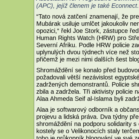
(APC), jejíž členem je také Econnect.
“Tato nová zatčení znamenají, že pre
Mubárak usiluje umlčet jakoukoliv ne
opozici,“ řekl Joe Stork, zástupce ře
Human Rights Watch (HRW) pro Stře
Severní Afriku. Podle HRW policie za
uplynulých dvou týdnech více než sto 
přičemž je mezi nimi dalších šest blo
Shromáždění se konalo před budovou 
požadovali větší nezávislost egyptské
zadržených demonstrantů. Policie shr
zbila a zadržela. Tři aktivisty policie
Alaa Ahmeda Seif al-Islama byli zadr
Alaa je softwarový odborník a občansk
projevu a lidská práva. Dva týdny př
shromáždění na podporu solidarity s e
kostely se o Velikonocích staly ter
toho je průkopník blogování ve své 