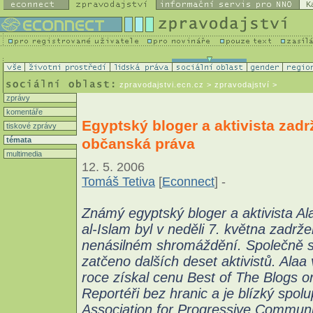
K
zpravodajstvi.ecn.cz
> zpravodajství >
zprávy
komentáře
Egyptský bloger a aktivista zadr
tiskové zprávy
občanská práva
témata
multimedia
12. 5. 2006
Tomáš Tetiva
[
Econnect
] -
Známý egyptský bloger a aktivista A
al-Islam byl v neděli 7. května zadržen
nenásilném shromáždění. Společně s
zatčeno dalších deset aktivistů. Alaa
roce získal cenu Best of The Blogs o
Reportéři bez hranic a je blízký spol
Association for Progressive Communi