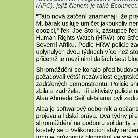
(APC), jejíž členem je také Econnect.
“Tato nová zatčení znamenají, že pre
Mubárak usiluje umlčet jakoukoliv ne
opozici,“ řekl Joe Stork, zástupce ře
Human Rights Watch (HRW) pro Stře
Severní Afriku. Podle HRW policie za
uplynulých dvou týdnech více než sto 
přičemž je mezi nimi dalších šest blo
Shromáždění se konalo před budovou 
požadovali větší nezávislost egyptské
zadržených demonstrantů. Policie shr
zbila a zadržela. Tři aktivisty policie
Alaa Ahmeda Seif al-Islama byli zadr
Alaa je softwarový odborník a občansk
projevu a lidská práva. Dva týdny př
shromáždění na podporu solidarity s e
kostely se o Velikonocích staly ter
toho je průkopník blogování ve své 