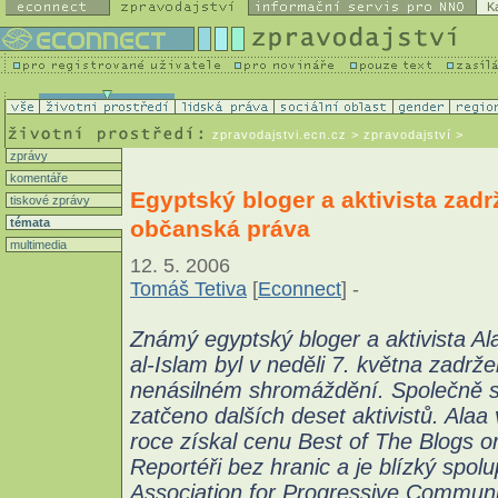
K
zpravodajstvi.ecn.cz
> zpravodajství >
zprávy
komentáře
Egyptský bloger a aktivista zadr
tiskové zprávy
občanská práva
témata
multimedia
12. 5. 2006
Tomáš Tetiva
[
Econnect
] -
Známý egyptský bloger a aktivista A
al-Islam byl v neděli 7. května zadržen
nenásilném shromáždění. Společně s
zatčeno dalších deset aktivistů. Alaa
roce získal cenu Best of The Blogs o
Reportéři bez hranic a je blízký spol
Association for Progressive Communi