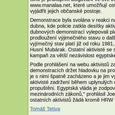
www.manalaa.net, které umožňují ost
vyjádřit jejich občanské postoje.
Demonstrace byla svolána v reakci n
dubna, kde policie zatkla desítky akt
dubnových demonstrací vylepovali plak
prodloužení výjimečného stavu o další
vyjímečný stav platí již od roku 1981
Husní Mubárak. Ostatní aktivisté se 
kampaň za větší nezávislost egyptsk
Podle prohlášení na webu aktivistů z
demonstracích držet hladovku na pro
je s nimi špatně zacházeno a je jim
aktivisté zadržení během uplynulých 
propuštěni. Egyptská vláda je zodpov
mezinárodních zákonů,“ prohlásil Jo
ostatních aktivistů žádá kromě HRW 
Tomáš Tetiva