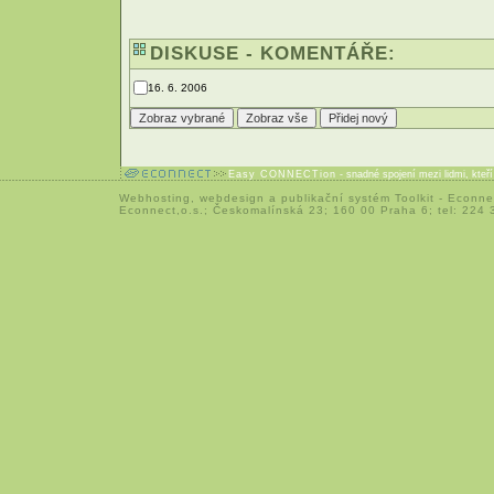
DISKUSE - KOMENTÁŘE:
16. 6. 2006
Easy CONNECTion
- snadné spojení mezi lidmi, kteř
Webhosting
,
webdesign
a
publikační systém Toolkit
-
Econne
Econnect,o.s.; Českomalínská 23; 160 00 Praha 6; tel: 224