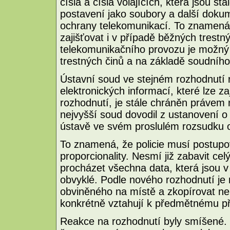
čísla a čísla volajících, která jsou st
postavení jako soubory a další dokum
ochrany telekomunikací. To znamená,
zajišťovat i v případě běžných trest
telekomunikačního provozu je možný
trestných činů a na základě soudního
Ústavní soud ve stejném rozhodnutí 
elektronických informací, které lze za
rozhodnutí, je stále chráněn právem 
nejvyšší soud dovodil z ustanovení o
ústavě ve svém proslulém rozsudku o 
To znamená, že policie musí postupo
proporcionality. Nesmí již zabavit cel
procházet všechna data, která jsou 
obvyklé. Podle nového rozhodnutí je
obviněného na místě a zkopírovat neb
konkrétně vztahují k předmětnému p
Reakce na rozhodnutí byly smíšené. 