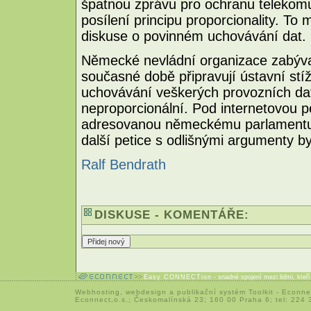
špatnou zprávu pro ochranu telekomuni
posílení principu proporcionality. T
diskuse o povinném uchovávání dat.
Německé nevládní organizace zabýva
současné době připravují ústavní st
uchovávání veškerých provozních da
neproporcionální. Pod internetovou pe
adresovanou německému parlamentu je
další petice s odlišnými argumenty b
Ralf Bendrath
DISKUSE - KOMENTÁŘE:
Easy CONNECTion
- snadné spojení mezi lidmi, kteř
Webhosting
,
webdesign
a
publikační systém Toolkit
-
Econne
Econnect,o.s.; Českomalínská 23; 160 00 Praha 6; tel: 224