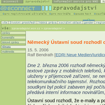
K
zpravodajstvi.ecn.cz
> zpravodajství >
zprávy
komentáře
Německý Ústavní soud rozhodl o
tiskové zprávy
témata
15. 5. 2006
multimedia
Ralf Bendrath [
EDRi Neue Medien/Iurid
Dne 2. března 2006 rozhodl německý 
textové zprávy z mobilních telefonů, k
uloženy v příjemcově zařízení, se ne
telekomunikačního tajemství. Rozhod
soudkyni byl policií zabaven její počí
předává interní informace novinářům,
Ústavní soud rozhodl, že e-maily a p