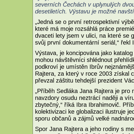
severních Čechách v uplynulých dvo
desetiletích. Výstavu je možné navští
„Jedná se o první retrospektivní výbě
které má moje rozsáhlá práce premié
dvaceti lety jsem v ulici, na které se 
svůj první dokumentární seriál,“ řekl 
Výstava, je koncipována jako katalog 
mohou návštěvníci shlédnout přehlídk
podkroví je umístěn Ibrův nejznámější
Rajtera, za který v roce 2003 získa
převzal záštitu tehdejší prezident Vá
„Příběh Sedláka Jana Rajtera je pro
navzdory osudu neztrácí naději a vír
zbytečný,“ říká Ibra Ibrahimovič. Př
kolektivizaci ke globalizaci ilustruje 
sporu občanů a zájmů velké nadnáro
Spor Jana Rajtera a jeho rodiny s 