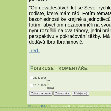
"Od devadesátých let se Sever rychle 
rodiště, které mám rád. Fotím témata
bezohlednosti ke krajině a jednotlivc
fotím, abychom nezapomněli na svou 
nyní rozdělili na dva tábory, jedni brá
perspektivu v pokračování těžby. Má
dodává Ibra Ibrahimovič.
-red-
DISKUSE - KOMENTÁŘE:
25. 5. 2006
brk
25. 5. 2006
Tomáš
Easy CONNECTion
- snadné spojení mezi lidmi, kteř