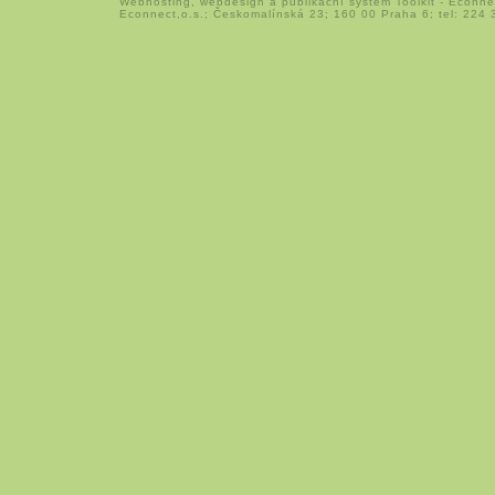
Webhosting
,
webdesign
a
publikační systém Toolkit
-
Econne
Econnect,o.s.; Českomalínská 23; 160 00 Praha 6; tel: 224