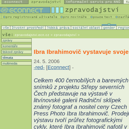
K
zpravodajstvi.ecn.cz
> zpravodajství >
zprávy
komentáře
Ibra Ibrahimovič vystavuje svoje
tiskové zprávy
témata
24. 5. 2006
multimedia
-red-
[
Econnect
] -
Celkem 400 černobílých a barevných
snímků z projektu Střepy severních
Čech představuje na výstavě v
litvínovské galerii Radniční sklípek
známý fotograf a nositel ceny Czech
Press Photo Ibra Ibrahimovič. Prodej
výstavu tvoří průřez fotografickými
cykly, které Ibra Ibrahimovič nafotil v