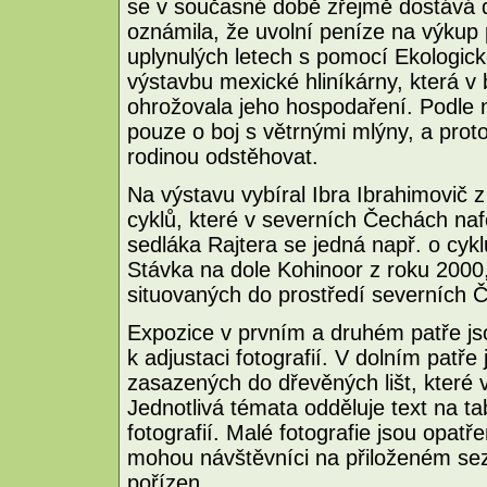
se v současné době zřejmě dostává do
oznámila, že uvolní peníze na výkup
uplynulých letech s pomocí Ekologic
výstavbu mexické hliníkárny, která v
ohrožovala jeho hospodaření. Podle n
pouze o boj s větrnými mlýny, a prot
rodinou odstěhovat.
Na výstavu vybíral Ibra Ibrahimovič 
cyklů, které v severních Čechách naf
sedláka Rajtera se jedná např. o cyk
Stávka na dole Kohinoor z roku 2000, 
situovaných do prostředí severních Č
Expozice v prvním a druhém patře js
k adjustaci fotografií. V dolním patř
zasazených do dřevěných lišt, které 
Jednotlivá témata odděluje text na t
fotografií. Malé fotografie jsou opatř
mohou návštěvníci na přiloženém sez
pořízen.