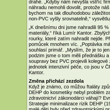
drahé. „Kdyby nám nevyšla vstříc fir
náhradu nemohli dovolit, protože náš
bychom na tak dlouhodobou záležitos
non-PVC vyšly srovnatelně,“ vysvětlu
„K dnešnímu dni jsme nahradili 95 %
materiály,“ říká Lumír Kantor. Zbylýc
rourky, které zatím nahradit nejde. P
pomůcek mnohem víc. „Poptávka má na
souhlasí primář. „Myslím, že je to je
podzim jsme o tom měli přednášku a 
soupravy bez PVC projevili kolegov
jednotek intenzivní péče, co jsou v Č
Kantor.
Změna přichází zezdola
Když je známo, co můžou ftaláty způ
DEHP do kosmetiky nebyl problém z
zdravotnictví zákonodárci váhají? Ev
Strategie minimalizace rizik DEHP (1
malé děti byly před zdravotnickými 