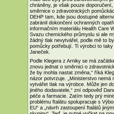
chráněny, je však pouze doporučení, 
směrnice o zdravotnických pomůckách
DEHP tam, kde jsou dostupné alterna
zabránil dokončení ochranných opatře
informačním materiálu Health Care W
Svazu chemického průmyslu si ale my
žádný tlak nevytvářel, podle mě to by
pomůcky potřebují. Ti výrobci to taky
Janeček.
Podle Klegera z Arniky se má začátk
znovu jednat o směrnici o zdravotni
že by mohla nastat změna,“ říká Kle
názor potvrzuje. „Ministerstvo nemá
vytvářet tlak na výrobce. Může jen do
jiného dodavatele,“ zní odpověď Dan
péče a farmacie. Zatím tedy prý minis
problému ftalátu spolupracuje s Výbo
EU“ a „návrh zastoupení ftalátů jiným
skupiny“. Teď „je nutné vyčkat na no