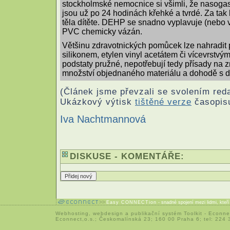
stockholmské nemocnice si všimli, že nasogast
jsou už po 24 hodinách křehké a tvrdé. Za tak k
těla dítěte. DEHP se snadno vyplavuje (nebo 
PVC chemicky vázán.
Většinu zdravotnických pomůcek lze nahradit
silikonem, etylen vinyl acetátem či vícevrstvý
podstaty pružné, nepotřebují tedy přísady na z
množství objednaného materiálu a dohodě s 
(Článek jsme převzali se svolením red
Ukázkový výtisk
tištěné verze
časopisu
Iva Nachtmannová
DISKUSE - KOMENTÁŘE:
Easy CONNECTion
- snadné spojení mezi lidmi, kteř
Webhosting
,
webdesign
a
publikační systém Toolkit
-
Econne
Econnect,o.s.; Českomalínská 23; 160 00 Praha 6; tel: 224