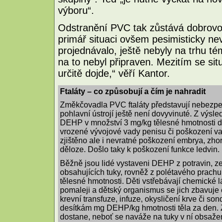
výboru“.
Odstranění PVC tak zůstává dobrovo
primář situaci ovšem pesimisticky nev
projednávalo, ještě nebyly na trhu 
na to nebyl připraven. Mezitím se si
určitě dojde,“ věří Kantor.
Ftaláty – co způsobují a čím je nahradit
Změkčovadla PVC ftaláty představují nebezpe
pohlavní ústrojí ještě není dovyvinuté. Z výsle
DEHP v množství 3 mg/kg tělesné hmotnosti 
vrozené vývojové vady penisu či poškození varl
zjištěno ale i nevratné poškození embrya, zho
děloze. Došlo taky k poškození funkce ledvin.
Běžně jsou lidé vystaveni DEHP z potravin, z
obsahujících tuky, rovněž z polétavého prach
tělesné hmotnosti. Děti vstřebávají chemické lá
pomaleji a dětský organismus se jich zbavuje o
krevní transfuze, infuze, okysličení krve či son
desítkám mg DEHP/kg hmotnosti těla za den. Z
dostane, neboť se naváže na tuky v ní obsaž