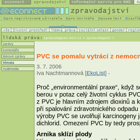
K
zpravodajstvi.ecn.cz
> zpravodajství >
zprávy
komentáře
PVC se pomalu vytrácí z nemocn
tiskové zprávy
témata
3. 7. 2006
multimedia
Iva Nachtmannová [
EkoList
] -
Proč „environmentální praxe“, když s
berou v potaz celý životní cyklus P
z PVC je hlavním zdrojem dioxinů a ky
při spalování zdravotnického odpadu
výroby PVC se uvolňují karcinogeny j
dichlorid. Omezení PVC by tedy prosp
Arnika sklízí plody