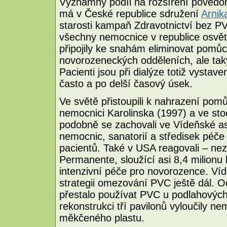
Významný podíl na rozšíření povědom
má v České republice sdružení
Arnik
starosti kampaň Zdravotnictví bez PVC
všechny nemocnice v republice osvěto
připojily ke snahám eliminovat pomů
novorozeneckých odděleních, ale tak
Pacienti jsou při dialýze totiž vystave
často a po delší časový úsek.
Ve světě přistoupili k nahrazení pom
nemocnici Karolinska (1997) a ve st
podobně se zachovali ve Vídeňské a
nemocnic, sanatorií a středisek péče 
pacientů. Také v USA reagovali – nez
Permanente, sloužící asi 8,4 milionu 
intenzivní péče pro novorozence. Ví
strategii omezování PVC ještě dál. Od
přestalo používat PVC u podlahových
rekonstrukci tří pavilonů vyloučily ne
měkčeného plastu.