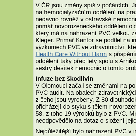
V ČR jsou změny spíš v počátcích. J
na hemodialyzačním oddělení na pra
nedávno rovněž v ostravské nemocnici
primář novorozeneckého oddělení o
který má na nahrazení PVC velkou zá
Kleger. Primář Kantor se podílel na 
výzkumech PVC ve zdravotnictví, kte
Health Care Without Harm
s přispěn
oddělení taky před lety spolu s Arni
sestry desítek nemocnic o tomto pro
Infuze bez škodlivin
V Olomouci začali se změnami na pod
PVC audit. Na obalech zdravotnický
z čeho jsou vyrobeny. Z 80 dlouhodo
přicházejí do styku s tělem novorozenc
58, z toho 19 výrobků bylo z PVC. M
neodpovědělo na dotaz o složení jej
Nejdůležitější bylo nahrazení PVC v 